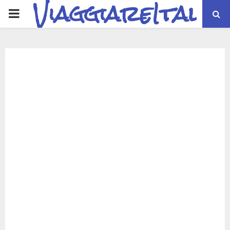
ViaggiareItalia
PRIMARY
MENU