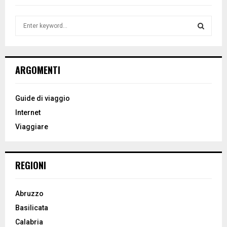
S
e
a
S
r
c
E
ARGOMENTI
h
f
A
o
Guide di viaggio
r
R
Internet
:
Viaggiare
C
H
REGIONI
Abruzzo
Basilicata
Calabria