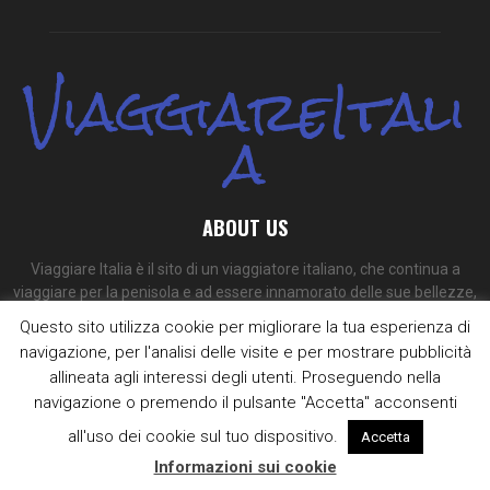
ViaggiareItali
a
ABOUT US
Viaggiare Italia è il sito di un viaggiatore italiano, che continua a
viaggiare per la penisola e ad essere innamorato delle sue bellezze,
dei suoi colori e dei suoi sapori.
Questo sito utilizza cookie per migliorare la tua esperienza di
navigazione, per l'analisi delle visite e per mostrare pubblicità
Contact us:
redazione@viaggiare-italia.com
allineata agli interessi degli utenti. Proseguendo nella
navigazione o premendo il pulsante "Accetta" acconsenti
all'uso dei cookie sul tuo dispositivo.
Accetta
Informazioni sui cookie
@2009 - 2025 - viaggiare-italia.com. Designed and Developed by
Supero