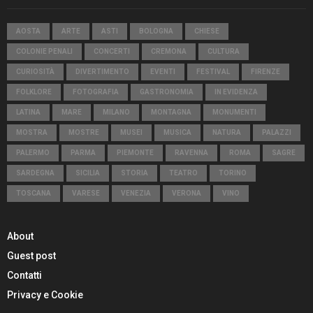
AOSTA
ARTE
ASTI
BOLOGNA
CHIESE
COLONIE PENALI
CONCERTI
CREMONA
CULTURA
CURIOSITÀ
DIVERTIMENTO
EVENTI
FESTIVAL
FIRENZE
FOLKLORE
FOTOGRAFIA
GASTRONOMIA
IN EVIDENZA
LATINA
MARE
MILANO
MONTAGNA
MONUMENTI
MOSTRA
MOSTRE
MUSEI
MUSICA
NATURA
PALAZZI
PALERMO
PARMA
PIEMONTE
RAVENNA
ROMA
SAGRE
SARDEGNA
SICILIA
STORIA
TEATRO
TORINO
TOSCANA
VARESE
VENEZIA
VERONA
VINO
About
Guest post
Contatti
Privacy e Cookie