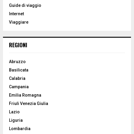
o
Guide di viaggio
r
R
Internet
:
Viaggiare
C
H
REGIONI
Abruzzo
Basilicata
Calabria
Campania
Emilia Romagna
Friuli Venezia Giulia
Lazio
Liguria
Lombardia