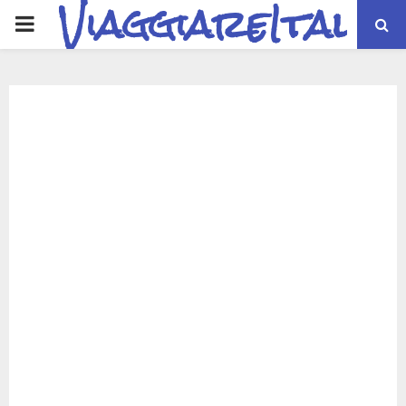
ViaggiareItalia
PRIMARY
MENU