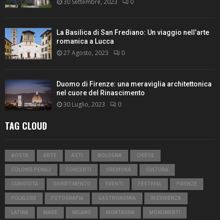
30 Settembre, 2023
0
La Basilica di San Frediano: Un viaggio nell’arte
romanica a Lucca
27 Agosto, 2023
0
Duomo di Firenze: una meraviglia architettonica
nel cuore del Rinascimento
30 Luglio, 2023
0
TAG CLOUD
AOSTA
ARTE
ASTI
BOLOGNA
CHIESE
COLONIE PENALI
CONCERTI
CREMONA
CULTURA
CURIOSITÀ
DIVERTIMENTO
EVENTI
FESTIVAL
FIRENZE
FOLKLORE
FOTOGRAFIA
GASTRONOMIA
IN EVIDENZA
LATINA
MARE
MILANO
MONTAGNA
MONUMENTI