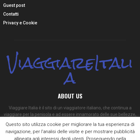
Guest post
Contatti
Privacy e Cookie
ViaggiareItali
a
ABOUT US
Viaggiare Italia è il sito di un viaggiatore italiano, che continua a
viaggiare per la penisola e ad essere innamorato delle sue bellezze,
dei suoi colori e dei suoi sapori.
Questo sito utilizza cookie per migliorare la tua esperienza di
navigazione, per l'analisi delle visite e per mostrare pubblicità
Contact us:
redazione@viaggiare-italia.com
allineata agli interessi degli utenti. Proseguendo nella