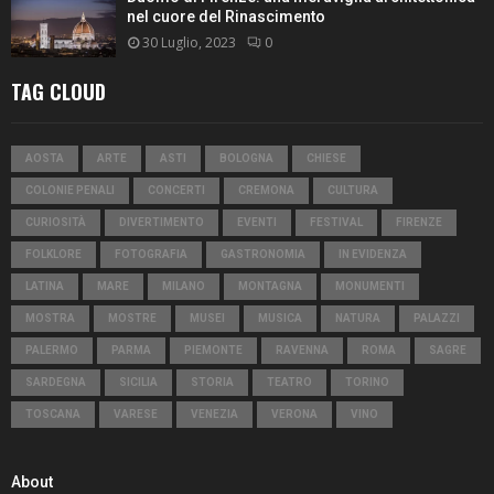
nel cuore del Rinascimento
30 Luglio, 2023
0
TAG CLOUD
AOSTA
ARTE
ASTI
BOLOGNA
CHIESE
COLONIE PENALI
CONCERTI
CREMONA
CULTURA
CURIOSITÀ
DIVERTIMENTO
EVENTI
FESTIVAL
FIRENZE
FOLKLORE
FOTOGRAFIA
GASTRONOMIA
IN EVIDENZA
LATINA
MARE
MILANO
MONTAGNA
MONUMENTI
MOSTRA
MOSTRE
MUSEI
MUSICA
NATURA
PALAZZI
PALERMO
PARMA
PIEMONTE
RAVENNA
ROMA
SAGRE
SARDEGNA
SICILIA
STORIA
TEATRO
TORINO
TOSCANA
VARESE
VENEZIA
VERONA
VINO
About