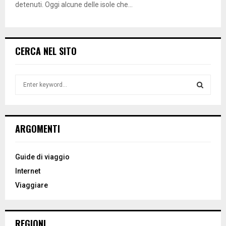
detenuti. Oggi alcune delle isole che...
CERCA NEL SITO
S
e
a
S
r
c
E
ARGOMENTI
h
f
A
o
Guide di viaggio
r
R
Internet
:
Viaggiare
C
H
REGIONI