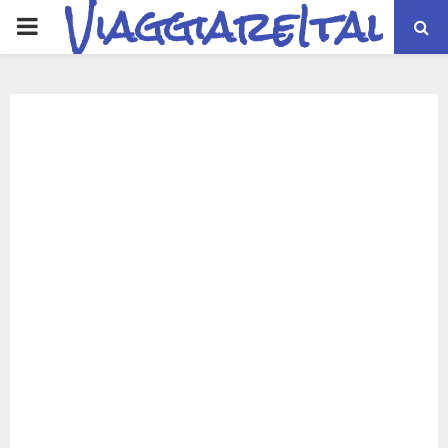
ViaggiareItalia
PRIMARY
MENU