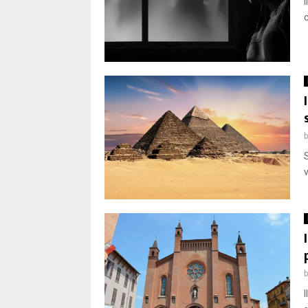
S
v
I