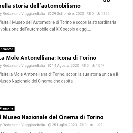
nella storia dell’automobilismo
by
Redazione ViaggiareItalia
29 Settembre, 2023
0
1255
isita il Museo dell'Automobile di Torino e scopri la straordinaria
voluzione dell'automobile dal XIX secolo a oggi....
Piemonte
La Mole Antonelliana: Icona di Torino
by
Redazione ViaggiareItalia
14 Agosto, 2023
0
1047
isita la Mole Antonelliana di Torino, scopri la sua storia unica e il
Museo Nazionale del Cinema che ospita....
Piemonte
Il Museo Nazionale del Cinema di Torino
by
Redazione ViaggiareItalia
25 Luglio, 2023
0
1109