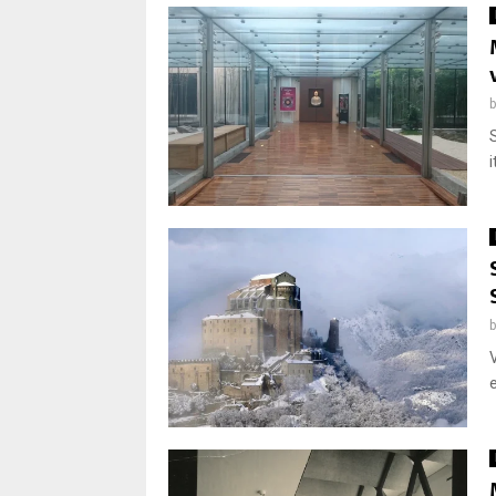
S
i
V
e