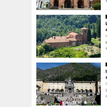
s
v
S
c