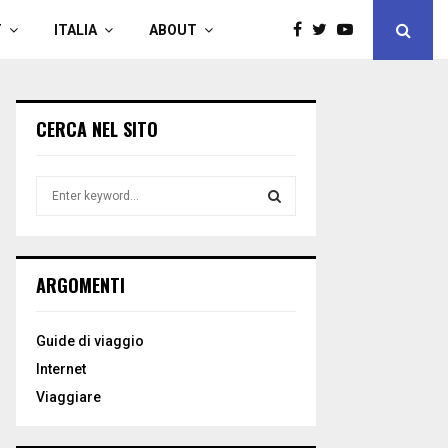
T
ITALIA
ABOUT
CERCA NEL SITO
S
e
a
S
r
c
E
ARGOMENTI
h
f
A
o
Guide di viaggio
r
R
Internet
:
C
Viaggiare
H