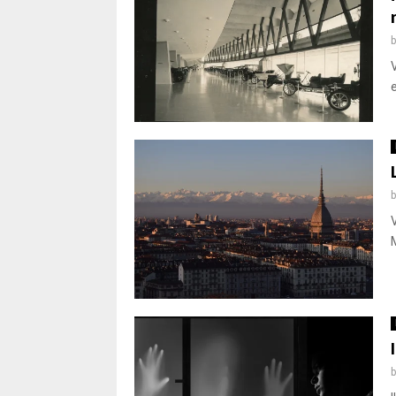
V
e
V