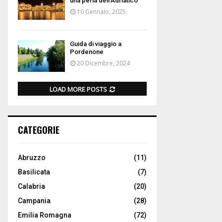
una perla dell’Adriatico
10 Gennaio, 2025
Guida di viaggio a
Pordenone
20 Dicembre, 2024
LOAD MORE POSTS
CATEGORIE
Abruzzo
(11)
Basilicata
(7)
Calabria
(20)
Campania
(28)
Emilia Romagna
(72)