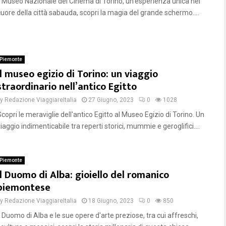
Il Museo Nazionale del Cinema di Torino, un'esperienza unica nel
cuore della città sabauda, scopri la magia del grande schermo....
Piemonte
Il museo egizio di Torino: un viaggio
straordinario nell’antico Egitto
by
Redazione ViaggiareItalia
27 Giugno, 2023
0
1028
copri le meraviglie dell'antico Egitto al Museo Egizio di Torino. Un
iaggio indimenticabile tra reperti storici, mummie e geroglifici....
Piemonte
Il Duomo di Alba: gioiello del romanico
piemontese
by
Redazione ViaggiareItalia
18 Giugno, 2023
0
850
l Duomo di Alba e le sue opere d'arte preziose, tra cui affreschi,