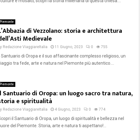
culture e mosaici, scopri la storia millenaria di questa chiesa....
Piemonte
L’Abbazia di Vezzolano: storia e architettura
dell’Asti Medievale
by
Redazione ViaggiareItalia
11 Giugno, 2023
0
755
Il Santuario di Oropa e il suo affascinante complesso religioso, un
iaggio tra fede, arte e natura nel Piemonte più autentico....
Piemonte
Il Santuario di Oropa: un luogo sacro tra natura,
storia e spiritualità
by
Redazione ViaggiareItalia
4 Giugno, 2023
0
774
copri il Santuario di Oropa, un luogo di spiritualità e bellezza nel
uore del Piemonte. Storia, arte e natura ti aspettano!...