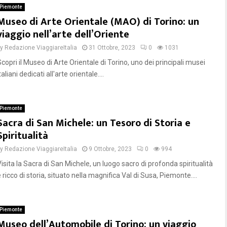
Piemonte
Museo di Arte Orientale (MAO) di Torino: un
viaggio nell’arte dell’Oriente
by
Redazione ViaggiareItalia
31 Ottobre, 2023
0
1031
copri il Museo di Arte Orientale di Torino, uno dei principali musei
taliani dedicati all'arte orientale....
Piemonte
Sacra di San Michele: un Tesoro di Storia e
Spiritualità
by
Redazione ViaggiareItalia
9 Ottobre, 2023
0
994
isita la Sacra di San Michele, un luogo sacro di profonda spiritualità
 ricco di storia, situato nella magnifica Val di Susa, Piemonte....
Piemonte
Museo dell’Automobile di Torino: un viaggio