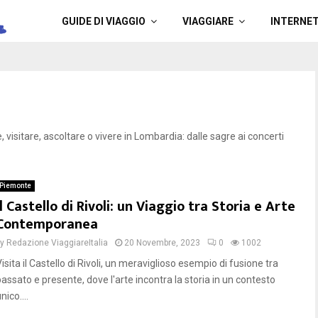
a
GUIDE DI VIAGGIO
VIAGGIARE
INTERNE
 visitare, ascoltare o vivere in Lombardia: dalle sagre ai concerti
Piemonte
Il Castello di Rivoli: un Viaggio tra Storia e Arte
Contemporanea
by
Redazione ViaggiareItalia
20 Novembre, 2023
0
1002
isita il Castello di Rivoli, un meraviglioso esempio di fusione tra
passato e presente, dove l'arte incontra la storia in un contesto
nico....