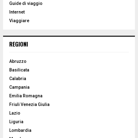
o
Guide di viaggio
r
R
Internet
:
Viaggiare
C
H
REGIONI
Abruzzo
Basilicata
Calabria
Campania
Emilia Romagna
Friuli Venezia Giulia
Lazio
Liguria
Lombardia