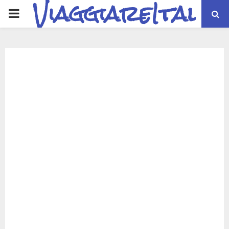
ViaggiareItalia
PRIMARY
MENU