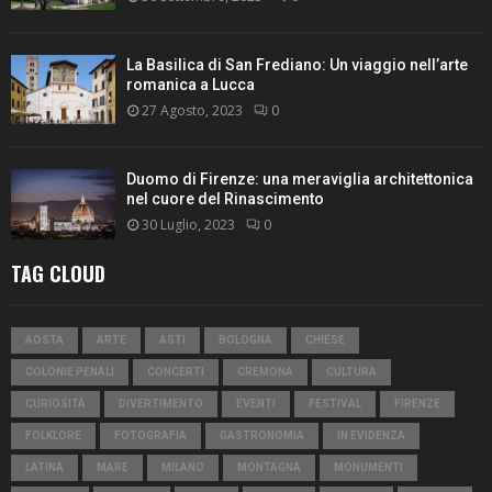
La Basilica di San Frediano: Un viaggio nell’arte
romanica a Lucca
27 Agosto, 2023
0
Duomo di Firenze: una meraviglia architettonica
nel cuore del Rinascimento
30 Luglio, 2023
0
TAG CLOUD
AOSTA
ARTE
ASTI
BOLOGNA
CHIESE
COLONIE PENALI
CONCERTI
CREMONA
CULTURA
CURIOSITÀ
DIVERTIMENTO
EVENTI
FESTIVAL
FIRENZE
FOLKLORE
FOTOGRAFIA
GASTRONOMIA
IN EVIDENZA
LATINA
MARE
MILANO
MONTAGNA
MONUMENTI