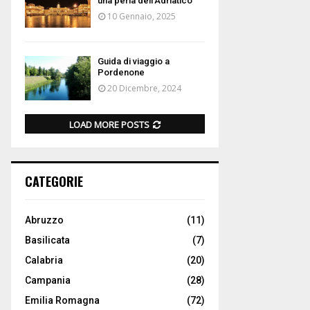
una perla dell’Adriatico
10 Gennaio, 2025
Guida di viaggio a
Pordenone
20 Dicembre, 2024
LOAD MORE POSTS
CATEGORIE
Abruzzo
(11)
Basilicata
(7)
Calabria
(20)
Campania
(28)
Emilia Romagna
(72)