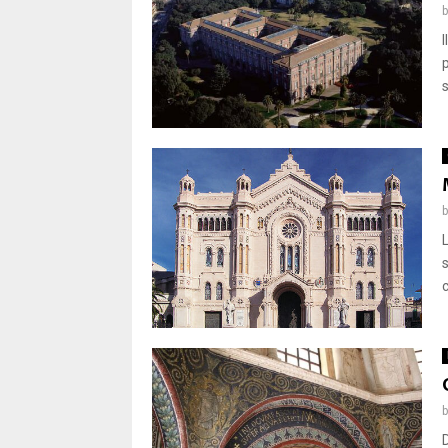
p
s
c