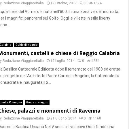
by
Redazione ViaggiareItalia
19 Ottobre, 2017
0
1674
Il quartiere del Vomero è nato nell’800, in una zona verde rinomata
er i magnifici panorami sul Golfo. Oggi le villette in stile liberty
ono...
Calabria
Guide di viaggio
Monumenti, castelli e chiese di Reggio Calabria
by
Redazione ViaggiareItalia
19 Luglio, 2014
0
1284
La Basilica Cattedrale Edificata dopo il terremoto del 1908 ed eretta
su progetto dell’Architetto Padre Carmelo Angelini, la Cattedrale fu
onsacrata e inaugurata il 2...
Emilia Romagna
Guide di viaggio
Chiese, palazzi e monumenti di Ravenna
by
Redazione ViaggiareItalia
21 Giugno, 2014
0
1168
Duomo o Basilica Ursiana Nel V secolo il vescovo Orso fondò una