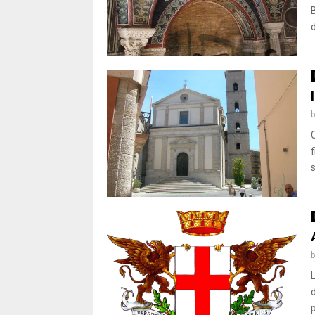
d
s
d