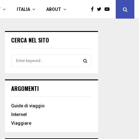
T
ITALIA
ABOUT
CERCA NEL SITO
S
e
a
S
r
c
E
ARGOMENTI
h
f
A
o
Guide di viaggio
r
R
Internet
:
C
Viaggiare
H