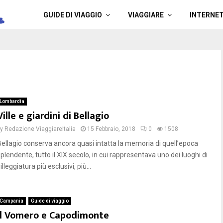
a
GUIDE DI VIAGGIO
VIAGGIARE
INTERNE
Lombardia
Ville e giardini di Bellagio
by
Redazione ViaggiareItalia
15 Febbraio, 2018
0
1508
Bellagio conserva ancora quasi intatta la memoria di quell’epoca
plendente, tutto il XIX secolo, in cui rappresentava uno dei luoghi di
illeggiatura più esclusivi, più...
Campania
Guide di viaggio
Il Vomero e Capodimonte