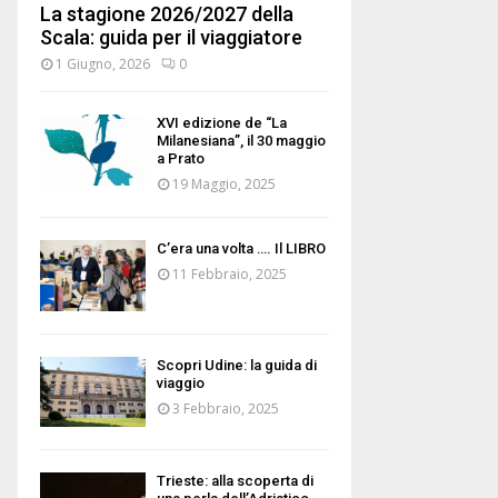
La stagione 2026/2027 della
Scala: guida per il viaggiatore
1 Giugno, 2026
0
XVI edizione de “La
Milanesiana”, il 30 maggio
a Prato
19 Maggio, 2025
C’era una volta …. Il LIBRO
11 Febbraio, 2025
Scopri Udine: la guida di
viaggio
3 Febbraio, 2025
Trieste: alla scoperta di