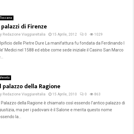
Toscana
I palazzi di Firenze
by
Redazione ViaggiareItalia
15 Aprile, 2012
0
1029
Opificio delle Pietre Dure La manifattura fu fondata da Ferdinando I
de’ Medici nel 1588 ed ebbe come sede iniziale il Casino San Marco
...
Veneto
Il palazzo della Ragione
by
Redazione ViaggiareItalia
15 Aprile, 2010
0
863
Il Palazzo della Ragione è chiamato così essendo l’antico palazzo di
giustizia, ma per i padovani è il Salone e merita questo nome
ssendo la...