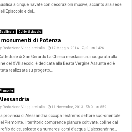
Basilica a cinque navate con decorazioni musive, accanto alla sede
ell’Episcopio e del...
Basilicata
Guide di viaggio
I monumenti di Potenza
by
Redazione ViaggiareItalia
17 Maggio, 2014
0
1426
Cattedrale di San Gerardo La Chiesa neoclassica, inaugurata alla
fine del XVIII secolo, è dedicata alla Beata Vergine Assunta ed è
tata realizzata su progetto...
Piemonte
Alessandria
by
Redazione ViaggiareItalia
11 Novembre, 2013
0
859
La provincia di Alessandria occupa l’estremo settore sud-orientale
el Piemonte. Il territorio comprende pianure coltivate, colline dal
profilo dolce, solcato da numerosi corsi d’acqua. L’alessandrino...