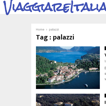
ViaggiareItali
Home
palazzi
Tag : palazzi
s
v