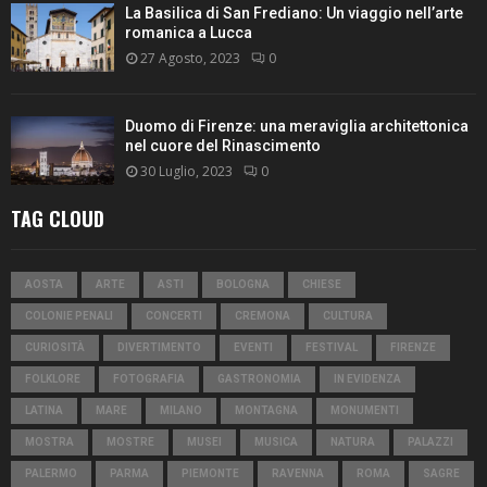
La Basilica di San Frediano: Un viaggio nell’arte
romanica a Lucca
27 Agosto, 2023
0
Duomo di Firenze: una meraviglia architettonica
nel cuore del Rinascimento
30 Luglio, 2023
0
TAG CLOUD
AOSTA
ARTE
ASTI
BOLOGNA
CHIESE
COLONIE PENALI
CONCERTI
CREMONA
CULTURA
CURIOSITÀ
DIVERTIMENTO
EVENTI
FESTIVAL
FIRENZE
FOLKLORE
FOTOGRAFIA
GASTRONOMIA
IN EVIDENZA
LATINA
MARE
MILANO
MONTAGNA
MONUMENTI
MOSTRA
MOSTRE
MUSEI
MUSICA
NATURA
PALAZZI
PALERMO
PARMA
PIEMONTE
RAVENNA
ROMA
SAGRE