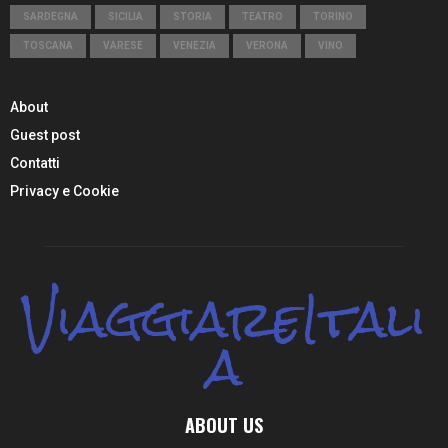
SARDEGNA
SICILIA
STORIA
TEATRO
TORINO
TOSCANA
VARESE
VENEZIA
VERONA
VINO
About
Guest post
Contatti
Privacy e Cookie
ViaggiareItali
a
ABOUT US