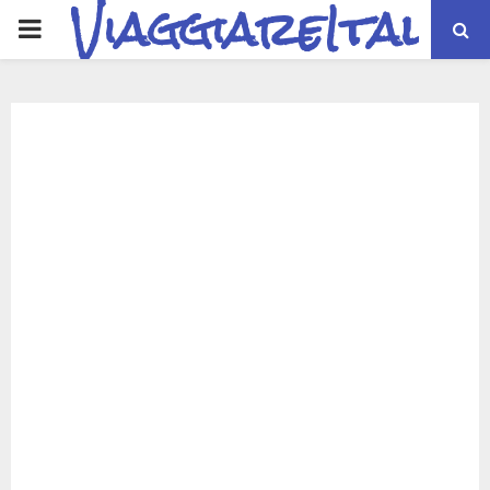
ViaggiareItalia
PRIMARY
MENU