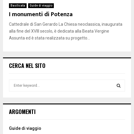
Basilicata
Guide di viaggio
I monumenti di Potenza
Cattedrale di San Gerardo La Chiesa neoclassica, inaugurata
alla fine del XVIII secolo, è dedicata alla Beata Vergine
Assunta ed è stata realizzata su progetto...
CERCA NEL SITO
S
e
a
S
r
c
E
ARGOMENTI
h
f
A
o
Guide di viaggio
r
R