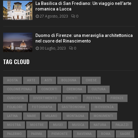
La Basilica di San Frediano: Un viaggio nell’arte
romanica a Lucca
27 Agosto, 2023
0
Duomo di Firenze: una meraviglia architettonica
nel cuore del Rinascimento
30 Luglio, 2023
0
TAG CLOUD
AOSTA
ARTE
ASTI
BOLOGNA
CHIESE
COLONIE PENALI
CONCERTI
CREMONA
CULTURA
CURIOSITÀ
DIVERTIMENTO
EVENTI
FESTIVAL
FIRENZE
FOLKLORE
FOTOGRAFIA
GASTRONOMIA
IN EVIDENZA
LATINA
MARE
MILANO
MONTAGNA
MONUMENTI
MOSTRA
MOSTRE
MUSEI
MUSICA
NATURA
PALAZZI
PALERMO
PARMA
PIEMONTE
RAVENNA
ROMA
SAGRE