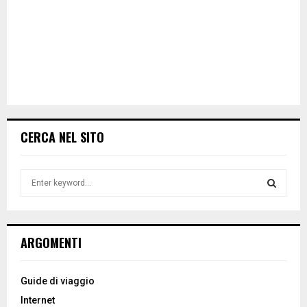
CERCA NEL SITO
S
e
a
S
r
c
E
ARGOMENTI
h
f
A
o
Guide di viaggio
r
R
Internet
: