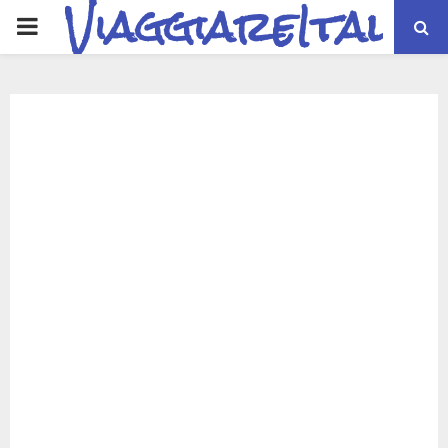
ViaggiareItalia
PRIMARY
MENU