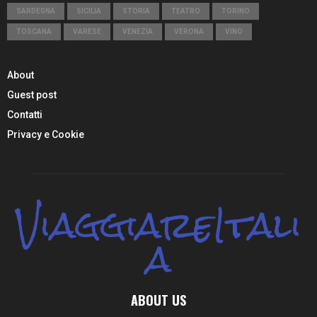
SARDEGNA
SICILIA
STORIA
TEATRO
TORINO
TOSCANA
VARESE
VENEZIA
VERONA
VINO
About
Guest post
Contatti
Privacy e Cookie
ViaggiareItali
a
ABOUT US