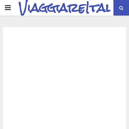
ViaggiareItalia
PRIMARY
MENU