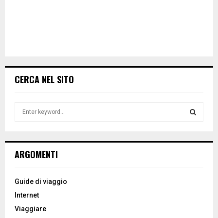
CERCA NEL SITO
S
e
a
S
r
c
E
ARGOMENTI
h
f
A
o
Guide di viaggio
r
R
Internet
:
Viaggiare
C