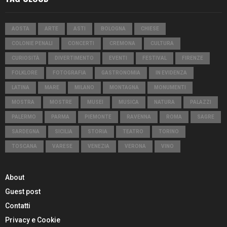
AOSTA
ARTE
ASTI
BOLOGNA
CHIESE
COLONIE PENALI
CONCERTI
CREMONA
CULTURA
CURIOSITÀ
DIVERTIMENTO
EVENTI
FESTIVAL
FIRENZE
FOLKLORE
FOTOGRAFIA
GASTRONOMIA
IN EVIDENZA
LATINA
MARE
MILANO
MONTAGNA
MONUMENTI
MOSTRA
MOSTRE
MUSEI
MUSICA
NATURA
PALAZZI
PALERMO
PARMA
PIEMONTE
RAVENNA
ROMA
SAGRE
SARDEGNA
SICILIA
STORIA
TEATRO
TORINO
TOSCANA
VARESE
VENEZIA
VERONA
VINO
About
Guest post
Contatti
Privacy e Cookie