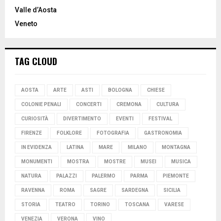
Valle d’Aosta
Veneto
TAG CLOUD
AOSTA
ARTE
ASTI
BOLOGNA
CHIESE
COLONIE PENALI
CONCERTI
CREMONA
CULTURA
CURIOSITÀ
DIVERTIMENTO
EVENTI
FESTIVAL
FIRENZE
FOLKLORE
FOTOGRAFIA
GASTRONOMIA
IN EVIDENZA
LATINA
MARE
MILANO
MONTAGNA
MONUMENTI
MOSTRA
MOSTRE
MUSEI
MUSICA
NATURA
PALAZZI
PALERMO
PARMA
PIEMONTE
RAVENNA
ROMA
SAGRE
SARDEGNA
SICILIA
STORIA
TEATRO
TORINO
TOSCANA
VARESE
VENEZIA
VERONA
VINO