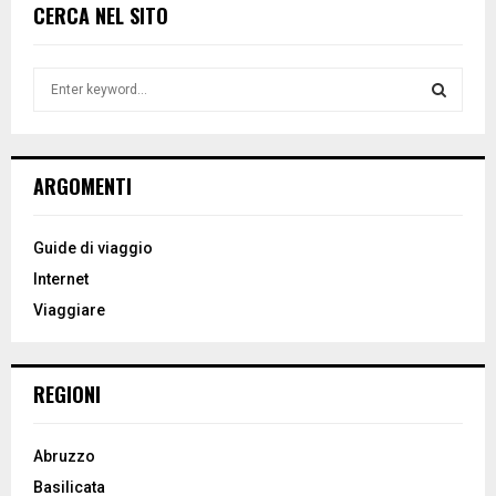
articoli
CERCA NEL SITO
S
e
a
S
r
c
E
ARGOMENTI
h
f
A
o
Guide di viaggio
r
R
Internet
:
Viaggiare
C
H
REGIONI
Abruzzo
Basilicata