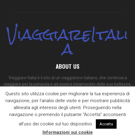
ViaggiareItali
a
ABOUT US
Viaggiare Italia è il sito di un viaggiatore italiano, che continua a
viaggiare per la penisola e ad essere innamorato delle sue bellezze,
dei suoi colori e dei suoi sapori.
Questo sito utilizza cookie per migliorare la tua esperienza di
navigazione, per l'analisi delle visite e per mostrare pubblicità
Contact us:
redazione@viaggiare-italia.com
allineata agli interessi degli utenti. Proseguendo nella
navigazione o premendo il pulsante "Accetta" acconsenti
all'uso dei cookie sul tuo dispositivo.
Accetta
Informazioni sui cookie
@2009 - 2025 - viaggiare-italia.com. Designed and Developed by
Supero