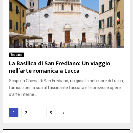
Toscana
La Basilica di San Frediano: Un viaggio
nell’arte romanica a Lucca
Scopri la Chiesa di San Frediano, un gioiello nel cuore di Lucca,
famoso per la sua affascinante facciata e le preziose opere
d'arte interne....
Paginazione
1
2
…
9
degli