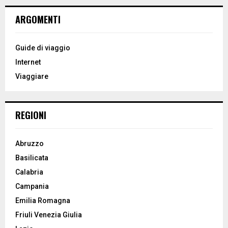
r
c
E
ARGOMENTI
h
f
A
o
Guide di viaggio
r
R
Internet
:
Viaggiare
C
H
REGIONI
Abruzzo
Basilicata
Calabria
Campania
Emilia Romagna
Friuli Venezia Giulia