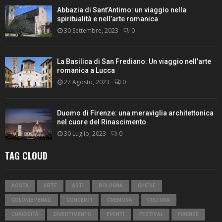
Abbazia di Sant’Antimo: un viaggio nella
spiritualità e nell’arte romanica
30 Settembre, 2023
0
La Basilica di San Frediano: Un viaggio nell’arte
romanica a Lucca
27 Agosto, 2023
0
Duomo di Firenze: una meraviglia architettonica
nel cuore del Rinascimento
30 Luglio, 2023
0
TAG CLOUD
AOSTA
ARTE
ASTI
BOLOGNA
CHIESE
COLONIE PENALI
CONCERTI
CREMONA
CULTURA
CURIOSITÀ
DIVERTIMENTO
EVENTI
FESTIVAL
FIRENZE