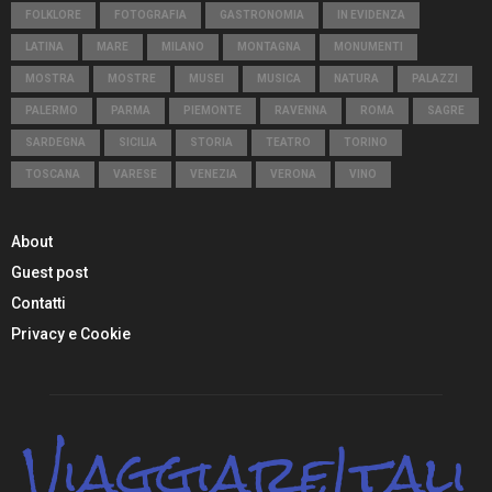
FOLKLORE
FOTOGRAFIA
GASTRONOMIA
IN EVIDENZA
LATINA
MARE
MILANO
MONTAGNA
MONUMENTI
MOSTRA
MOSTRE
MUSEI
MUSICA
NATURA
PALAZZI
PALERMO
PARMA
PIEMONTE
RAVENNA
ROMA
SAGRE
SARDEGNA
SICILIA
STORIA
TEATRO
TORINO
TOSCANA
VARESE
VENEZIA
VERONA
VINO
About
Guest post
Contatti
Privacy e Cookie
ViaggiareItali