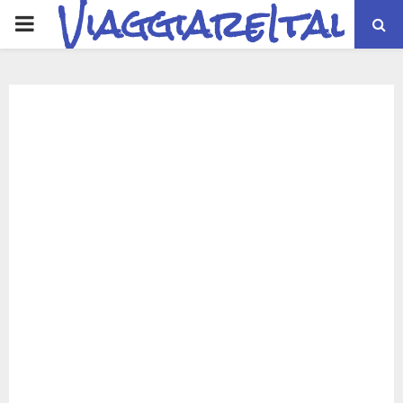
ViaggiareItalia
PRIMARY
MENU