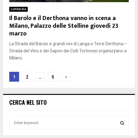
Lombardia
Il Barolo e il Derthona vanno in scena a
Milano, Palazzo delle Stelline giovedì 23
marzo
La Strada del Barolo e grandi vini di Langa e Terre Derthona –
Strada del Vino e dei Sapori dei Colli Tortonesi organizzano a
Milano...
Paginazione
1
2
…
5
degli
articoli
CERCA NEL SITO
S
e
a
S