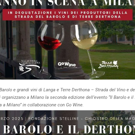
Barolo e grandi vini di Langa e Terre Derthona – Strada del Vino e de
i organizzano a Milano la seconda edizione dell’evento “Il Barolo e i
a a Milano” in collaborazione con Go Wine.