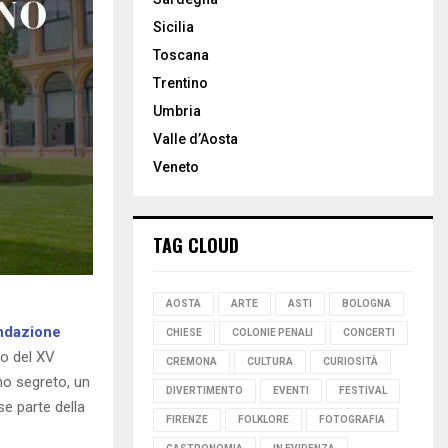
Sicilia
Toscana
Trentino
Umbria
Valle d’Aosta
Veneto
TAG CLOUD
AOSTA
ARTE
ASTI
BOLOGNA
ndazione
CHIESE
COLONIE PENALI
CONCERTI
o del XV
CREMONA
CULTURA
CURIOSITÀ
no segreto, un
DIVERTIMENTO
EVENTI
FESTIVAL
se parte della
FIRENZE
FOLKLORE
FOTOGRAFIA