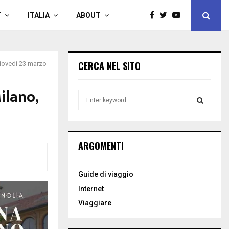
T
ITALIA
ABOUT
CERCA NEL SITO
 giovedì 23 marzo
ilano,
S
e
a
S
r
c
E
ARGOMENTI
h
f
A
o
Guide di viaggio
r
R
Internet
:
C
Viaggiare
H