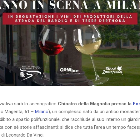
niziativa sarà lo scenografico
Chiostro della Magnolia presso la
Fo
o Magenta, 61 –
Milano
), un complesso nato da un antico monaster
dibito a spazio polifunzionale, che racchiude al suo interno un giardi
a con sé storie affascinanti: si dice che tutta l’area un tempo faces
di Leonardo Da Vinci.