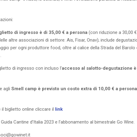
azioni:
glietto di ingresso è di 35,00 € a persona
(con riduzione a 30,00 €
elle altre associazioni di settore: Ais, Fisar, Onav); include degustazion
ggio per ogni produttore food, oltre al calice della Strada del Barolo 
.
glietto di ingresso con incluso l’
accesso al salotto-degustazione è 
e agli
Smell camp è previsto un costo extra di 10,00 € a persona
il biglietto online cliccare il
link
 Guida Cantine d’Italia 2023 e l’abbonamento al bimestrale Go Wine.
.soci@gowinet.it