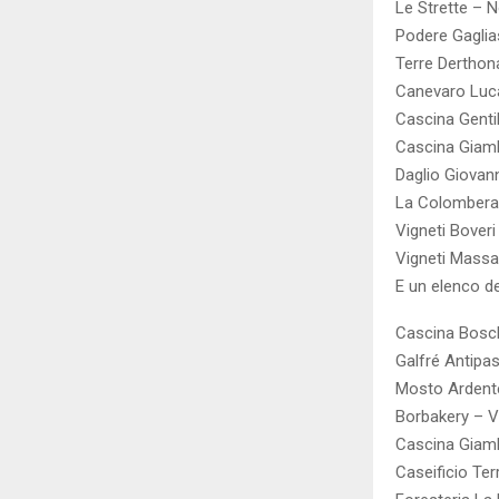
Le Strette – 
Podere Gaglia
Terre Derthona
Canevaro Luca 
Cascina Gentil
Cascina Giamb
Daglio Giovann
La Colombera –
Vigneti Bover
Vigneti Massa 
E un elenco d
Cascina Bosch
Galfré Antipas
Mosto Ardente
Borbakery – Vi
Cascina Giamb
Caseificio Ter