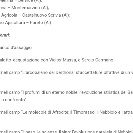
Merlina – Dernice (Al);
ina – Montemarzino (Al);
 Agricola – Castelnuovo Scrivia (Al);
ano Apicoltura – Pareto (Al).
rari:
Banco d’assaggio
Salotto-degustazione con Walter Massa, e Sergio Germano
mell camp “L’arcobaleno del Derthona: sfaccettature olfattive di un v
mell camp “I profumi di un eterno nobile: l’evoluzione stilistica del Ba
i a confronto”
mell camp “Le molecole di Afrodite: il Timorasso, il Nebbiolo e l’attr
ell camp “ll naso, le scienze, il vino: l’evoluzione parallela di Nebbio