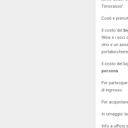
Timorasso”
Costi e prenot
Il costo del
bi
Wine e i soci d
vino e un assa
portabicchiere
Il costo del bi
persona
.
Per partecipar
di ingresso.
Per acquistare 
In omaggio: la
Info a ufficio