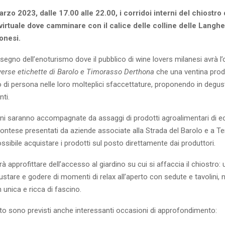
rzo 2023, dalle 17.00 alle 22.00, i corridoi interni del chiostro
irtuale dove camminare con il calice delle colline delle Langhe
tonesi.
segno dell’enoturismo dove il pubblico di wine lovers milanesi avrà l
verse etichette di Barolo e Timorasso Derthona
che una ventina prod
 di persona nelle loro molteplici sfaccettature, proponendo in degus
nti.
ni saranno accompagnate da assaggi di prodotti agroalimentari di ec
montese presentati da aziende associate alla Strada del Barolo e a Te
ossibile acquistare i prodotti sul posto direttamente dai produttori.
trà approfittare dell’accesso al giardino su cui si affaccia il chiostro
ustare e godere di momenti di relax all’aperto con sedute e tavolini, 
n unica e ricca di fascino.
nto sono previsti anche interessanti occasioni di approfondimento: