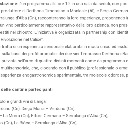
stazione:
è in programma alle ore 19, in una sala da seduti, con posti
 produttore di Derthona Timorasso a Monleale (Al), e Sergio German
rralunga d’Alba (Cn), racconteranno la loro esperienza, proponendo i
n vino particolarmente rappresentativo della loro azienda, non pres
estiti nel chiostro. L’iniziativa è organizzata in partnership con Identi
Rivoluzione nel Calice”.
 tratta di un’esperienza sensoriale elaborata in modo unico ed esclu
sulla base dei profili aromatici dei due vini Timorasso Derthona eBa
è prevista nell’arco di quattro distinti momenti come da programma c
 multisensoriale, che, giocando con il pubblico (professionale o amato
’esperienza enogastronomica sperimentale, tra molecole odorose, 
delle cantine partecipanti
:
olo e grandi vini di Langa:
erduno (Cn); Diego Morra – Verduno (Cn);
 – La Morra (Cn); Ettore Germano – Serralunga d’Alba (Cn);
o (Cn); La Biòca – Serralunga d’Alba (Cn);