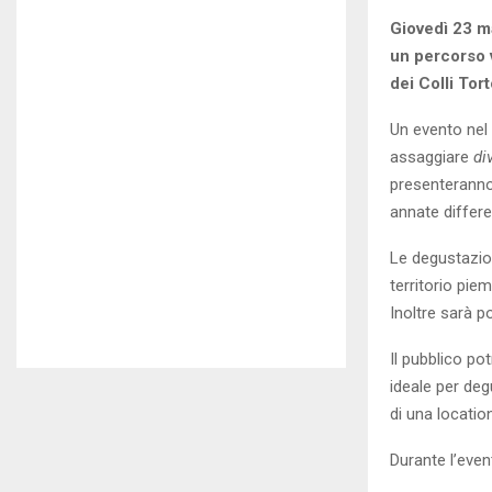
Giovedì 23 ma
un percorso v
dei Colli Tor
Un evento nel 
assaggiare
di
presenteranno
annate differe
Le degustazio
territorio pie
Inoltre sarà p
Il pubblico po
ideale per deg
di una locatio
Durante l’eve