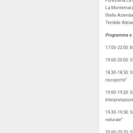
Foresteria La 
La Montemarz
Stella Azienda
Terribile Adri
Programma e o
17.00-22.00: 
19.00-20.00: 
18.30-18.50: S
riscoperto”
19.00-19.20: S
interpretazion
19.30-19.50: S
naturale”
20.00-20.20: Sm