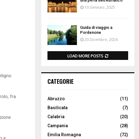
una perla dell’Adriatico
10 Gennaio, 2025
Guida di viaggio a
Pordenone
20 Dicembre, 2024
LOAD MORE POSTS
itigno
CATEGORIE
rolo, fra
Abruzzo
(11)
Basilicata
(7)
Calabria
(20)
azione
Campania
(28)
Emilia Romagna
(72)
lo e