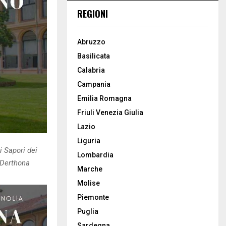
REGIONI
Abruzzo
Basilicata
Calabria
Campania
Emilia Romagna
Friuli Venezia Giulia
Lazio
Liguria
i Sapori dei
Lombardia
l Derthona
Marche
Molise
Piemonte
Puglia
Sardegna