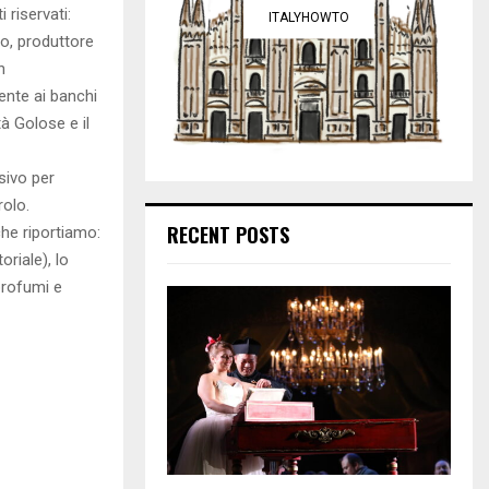
 riservati:
ITALYHOWTO
o, produttore
n
ente ai banchi
tà Golose e il
sivo per
rolo.
RECENT POSTS
he riportiamo:
riale), lo
profumi e