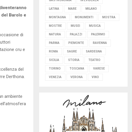
GASTRONOMIA
IN EVIDENZA
 diventeranno
LATINA
MARE
MILANO
 del Barolo e
MONTAGNA
MONUMENTI
MOSTRA
MOSTRE
MUSEI
MUSICA
’occasione di
NATURA
PALAZZI
PALERMO
uttori
PARMA
PIEMONTE
RAVENNA
tazione cru e
ROMA
SAGRE
SARDEGNA
SICILIA
STORIA
TEATRO
cellenza del
TORINO
TOSCANA
VARESE
rre Derthona.
VENEZIA
VERONA
VINO
: un ambiente
nell’atmosfera