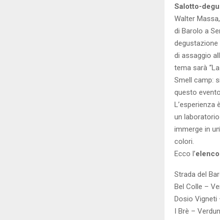
Salotto-degu
Walter Massa,
di Barolo a Se
degustazione u
di assaggio all
tema sarà “La 
Smell camp: si
questo evento 
L’esperienza 
un laboratorio
immerge in un
colori.
Ecco l’
elenco 
Strada del Bar
Bel Colle – V
Dosio Vigneti
I Brè – Verdun