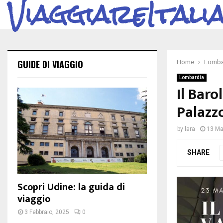
ViaggiareItali
GUIDE DI VIAGGIO
Home
Lomba
Lombardia
Il Baro
Palazzo
by
lara
13 Ma
SHARE
Scopri Udine: la guida di
viaggio
3 Febbraio, 2025
0