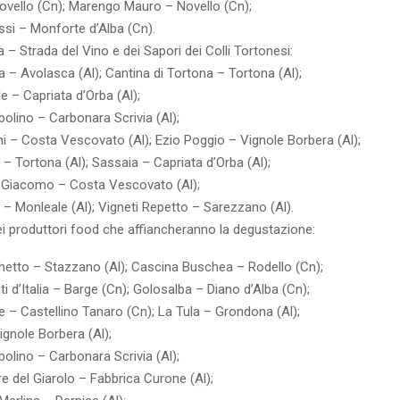
Novello (Cn); Marengo Mauro – Novello (Cn);
ssi – Monforte d’Alba (Cn).
 – Strada del Vino e dei Sapori dei Colli Tortonesi:
– Avolasca (Al); Cantina di Tortona – Tortona (Al);
e – Capriata d’Orba (Al);
olino – Carbonara Scrivia (Al);
i – Costa Vescovato (Al); Ezio Poggio – Vignole Borbera (Al);
 Tortona (Al); Sassaia – Capriata d’Orba (Al);
i Giacomo – Costa Vescovato (Al);
– Monleale (Al); Vigneti Repetto – Sarezzano (Al).
ei produttori food che affiancheranno la degustazione:
etto – Stazzano (Al); Cascina Buschea – Rodello (Cn);
ti d’Italia – Barge (Cn); Golosalba – Diano d’Alba (Cn);
 – Castellino Tanaro (Cn); La Tula – Grondona (Al);
gnole Borbera (Al);
olino – Carbonara Scrivia (Al);
re del Giarolo – Fabbrica Curone (Al);