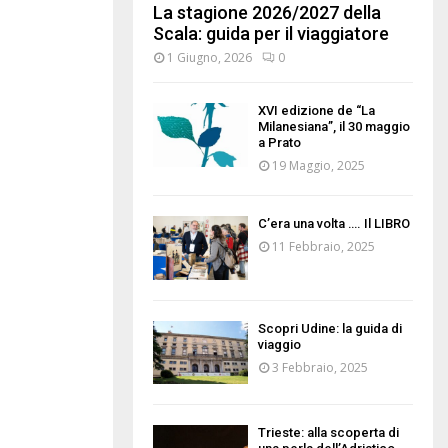
La stagione 2026/2027 della
Scala: guida per il viaggiatore
1 Giugno, 2026
0
XVI edizione de “La
Milanesiana”, il 30 maggio
a Prato
19 Maggio, 2025
C’era una volta …. Il LIBRO
11 Febbraio, 2025
Scopri Udine: la guida di
viaggio
3 Febbraio, 2025
Trieste: alla scoperta di