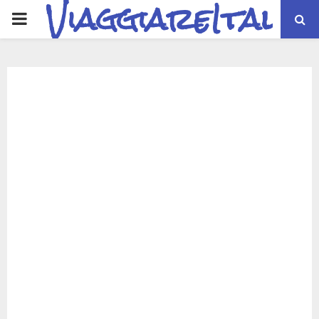
ViaggiareItalia
PRIMARY
MENU