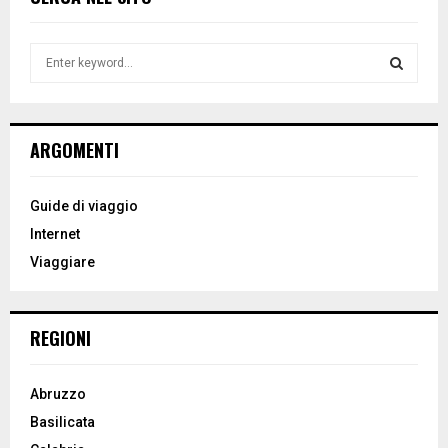
S
e
a
S
r
c
E
ARGOMENTI
h
f
A
o
Guide di viaggio
r
R
Internet
:
Viaggiare
C
H
REGIONI
Abruzzo
Basilicata