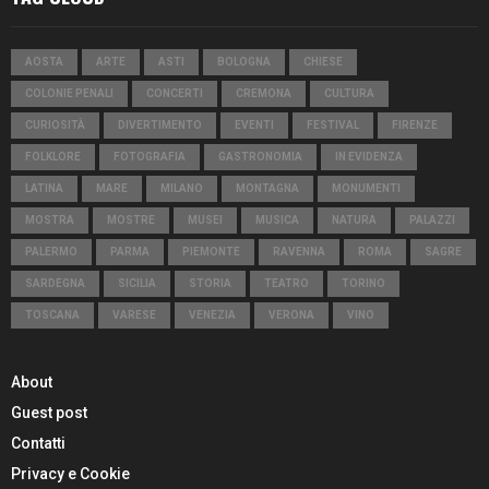
AOSTA
ARTE
ASTI
BOLOGNA
CHIESE
COLONIE PENALI
CONCERTI
CREMONA
CULTURA
CURIOSITÀ
DIVERTIMENTO
EVENTI
FESTIVAL
FIRENZE
FOLKLORE
FOTOGRAFIA
GASTRONOMIA
IN EVIDENZA
LATINA
MARE
MILANO
MONTAGNA
MONUMENTI
MOSTRA
MOSTRE
MUSEI
MUSICA
NATURA
PALAZZI
PALERMO
PARMA
PIEMONTE
RAVENNA
ROMA
SAGRE
SARDEGNA
SICILIA
STORIA
TEATRO
TORINO
TOSCANA
VARESE
VENEZIA
VERONA
VINO
About
Guest post
Contatti
Privacy e Cookie