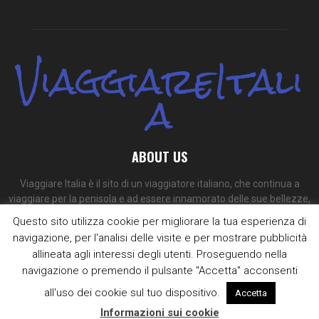
ViaggiareItali
a
ABOUT US
Viaggiare Italia è il sito di un viaggiatore italiano, che continua a
viaggiare per la penisola e ad essere innamorato delle sue bellezze,
dei suoi colori e dei suoi sapori.
Questo sito utilizza cookie per migliorare la tua esperienza di
navigazione, per l'analisi delle visite e per mostrare pubblicità
Contact us:
redazione@viaggiare-italia.com
allineata agli interessi degli utenti. Proseguendo nella
navigazione o premendo il pulsante "Accetta" acconsenti
all'uso dei cookie sul tuo dispositivo.
Accetta
Informazioni sui cookie
@2009 - 2025 - viaggiare-italia.com. Designed and Developed by
Supero