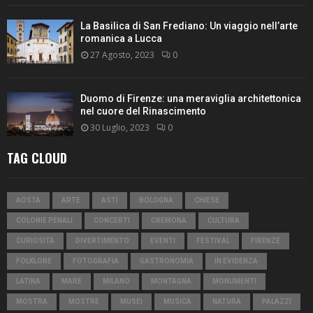
La Basilica di San Frediano: Un viaggio nell’arte
romanica a Lucca
27 Agosto, 2023
0
Duomo di Firenze: una meraviglia architettonica
nel cuore del Rinascimento
30 Luglio, 2023
0
TAG CLOUD
AOSTA
ARTE
ASTI
BOLOGNA
CHIESE
COLONIE PENALI
CONCERTI
CREMONA
CULTURA
CURIOSITÀ
DIVERTIMENTO
EVENTI
FESTIVAL
FIRENZE
FOLKLORE
FOTOGRAFIA
GASTRONOMIA
IN EVIDENZA
LATINA
MARE
MILANO
MONTAGNA
MONUMENTI
MOSTRA
MOSTRE
MUSEI
MUSICA
NATURA
PALAZZI