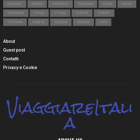
PALERMO
PARMA
PIEMONTE
RAVENNA
ROMA
SAGRE
SARDEGNA
SICILIA
STORIA
TEATRO
TORINO
TOSCANA
VARESE
VENEZIA
VERONA
VINO
About
Guest post
Contatti
Privacy e Cookie
ViaggiareItali
a