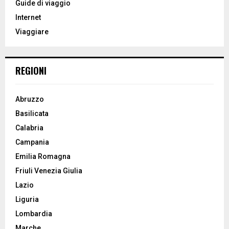
Guide di viaggio
r
R
Internet
:
Viaggiare
C
H
REGIONI
Abruzzo
Basilicata
Calabria
Campania
Emilia Romagna
Friuli Venezia Giulia
Lazio
Liguria
Lombardia
Marche