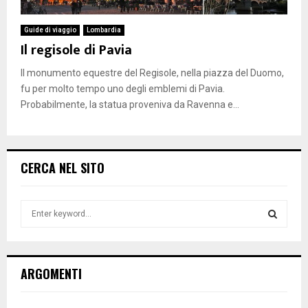
Guide di viaggio
Lombardia
Il regisole di Pavia
Il monumento equestre del Regisole, nella piazza del Duomo,
fu per molto tempo uno degli emblemi di Pavia.
Probabilmente, la statua proveniva da Ravenna e...
CERCA NEL SITO
S
e
a
S
r
c
E
ARGOMENTI
h
f
A
o