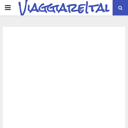
ViaggiareItalia
PRIMARY
MENU