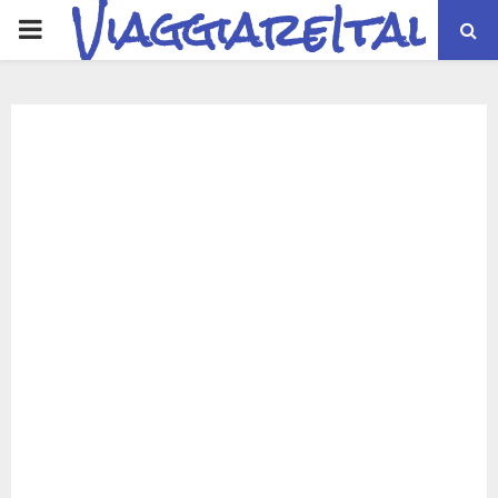
ViaggiareItalia
PRIMARY
MENU