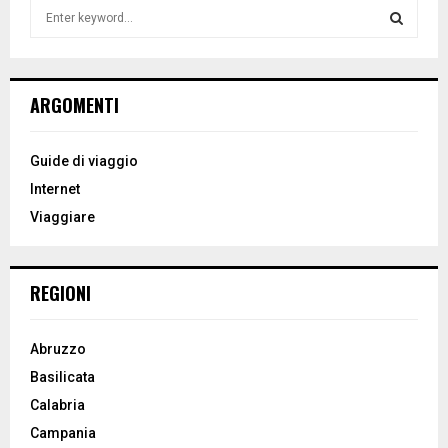
S
e
a
S
r
c
E
ARGOMENTI
h
f
A
o
Guide di viaggio
r
R
Internet
:
Viaggiare
C
H
REGIONI
Abruzzo
Basilicata
Calabria
Campania