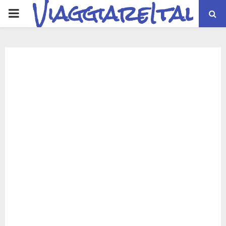
ViaggiareItalia
PRIMARY
MENU