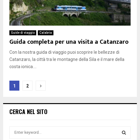
Guide di viaggio
Calabria
Guida completa per una visita a Catanzaro
Con la nostra guida di viaggio puoi scoprire le bellezze di
Catanzaro, la città tra le montagne della Sila e il mare della
costa ionica....
Paginazione
1
2
degli
articoli
CERCA NEL SITO
S
e