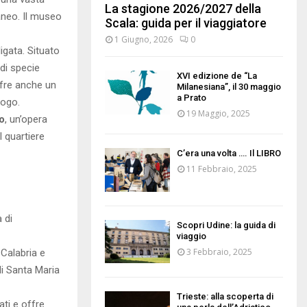
La stagione 2026/2027 della
raneo. Il museo
Scala: guida per il viaggiatore
1 Giugno, 2026
0
igata. Situato
di specie
XVI edizione de “La
ffre anche un
Milanesiana”, il 30 maggio
a Prato
uogo.
19 Maggio, 2025
o
, un’opera
l quartiere
C’era una volta …. Il LIBRO
11 Febbraio, 2025
 di
Scopri Udine: la guida di
viaggio
3 Febbraio, 2025
 Calabria e
di Santa Maria
Trieste: alla scoperta di
ati e offre