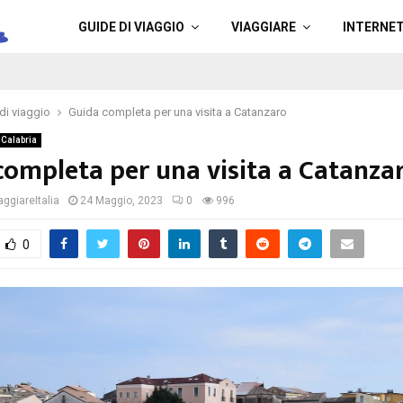
a
GUIDE DI VIAGGIO
VIAGGIARE
INTERNE
di viaggio
Guida completa per una visita a Catanzaro
Calabria
completa per una visita a Catanza
ggiareItalia
24 Maggio, 2023
0
996
0