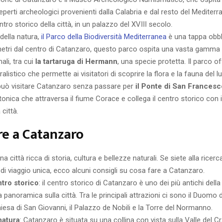
reperti archeologici provenienti dalla Calabria e dal resto del Mediter
ntro storico della città, in un palazzo del XVIII secolo.
 della natura,
il Parco della Biodiversità Mediterranea
è una tappa obbl
metri dal centro di Catanzaro, questo parco ospita una vasta gamma 
ali, tra cui
la tartaruga di Hermann
, una specie protetta. Il parco o
listico che permette ai visitatori di scoprire la flora e la fauna del l
 può visitare Catanzaro senza passare per
il Ponte di San Francesc
ttonica che attraversa il fiume Corace e collega il centro storico con i
città.
re a Catanzaro
 città ricca di storia, cultura e bellezze naturali. Se siete alla ricerca
di viaggio unica, ecco alcuni consigli su cosa fare a Catanzaro.
ntro storico
: il centro storico di Catanzaro è uno dei più antichi della
a panoramica sulla città. Tra le principali attrazioni ci sono il Duomo 
iesa di San Giovanni, il Palazzo de Nobili e la Torre del Normanno.
natura
: Catanzaro è situata su una collina con vista sulla Valle del Cr