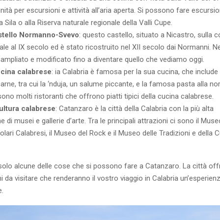
ità per escursioni e attività all’aria aperta. Si possono fare escursio
 Sila o alla Riserva naturale regionale della Valli Cupe.
Castello Normanno-Svevo
: questo castello, situato a Nicastro, sulla co
ale al IX secolo ed è stato ricostruito nel XII secolo dai Normanni. N
 ampliato e modificato fino a diventare quello che vediamo oggi.
ucina calabrese
: ia Calabria è famosa per la sua cucina, che include 
carne, tra cui la ‘nduja, un salume piccante, e la famosa pasta alla n
ono molti ristoranti che offrono piatti tipici della cucina calabrese.
ultura calabrese
: Catanzaro è la città della Calabria con la più alta
di musei e gallerie d’arte. Tra le principali attrazioni ci sono il Museo
olari Calabresi, il Museo del Rock e il Museo delle Tradizioni e della C
olo alcune delle cose che si possono fare a Catanzaro. La città offr
ghi da visitare che renderanno il vostro viaggio in Calabria un’esperien
e.