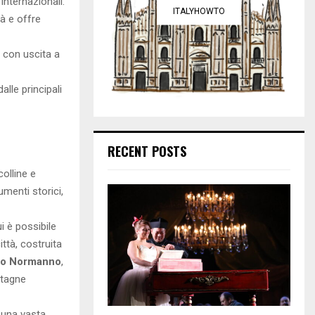
 internazionali.
ITALYHOWTO
tà e offre
, con uscita a
lle principali
RECENT POSTS
colline e
umenti storici,
i è possibile
ittà, costruita
llo Normanno
,
ntagne
 una vasta