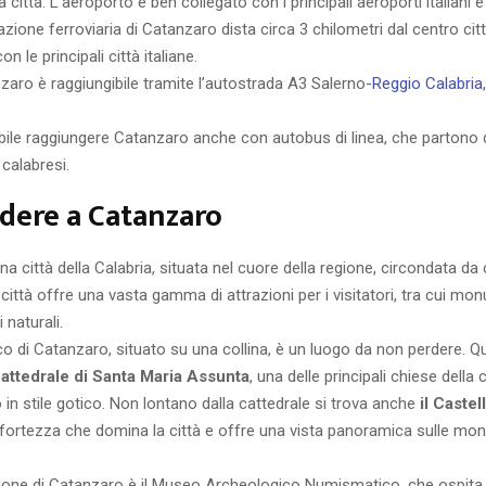
a città. L’aeroporto è ben collegato con i principali aeroporti italiani e
tazione ferroviaria di Catanzaro dista circa 3 chilometri dal centro cit
n le principali città italiane.
nzaro è raggiungibile tramite l’autostrada A3 Salerno-
Reggio Calabria
ibile raggiungere Catanzaro anche con autobus di linea, che partono da
e calabresi.
dere a Catanzaro
a città della Calabria, situata nel cuore della regione, circondata da 
ittà offre una vasta gamma di attrazioni per i visitatori, tra cui mon
 naturali.
ico di Catanzaro, situato su una collina, è un luogo da non perdere. Qu
Cattedrale di Santa Maria Assunta
, una delle principali chiese della c
 in stile gotico. Non lontano dalla cattedrale si trova anche
il Caste
fortezza che domina la città e offre una vista panoramica sulle mo
azione di Catanzaro è il Museo Archeologico Numismatico, che ospita