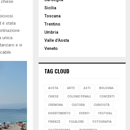
e chiese
Sicilia
.
piovosi.
Toscana
d è stata
Trentino
estinazione
Umbria
a unica.
Valle d’Aosta
atanzaro e vi
Veneto
cabile.
TAG CLOUD
AOSTA
ARTE
ASTI
BOLOGNA
CHIESE
COLONIE PENALI
CONCERTI
CREMONA
CULTURA
CURIOSITÀ
DIVERTIMENTO
EVENTI
FESTIVAL
FIRENZE
FOLKLORE
FOTOGRAFIA