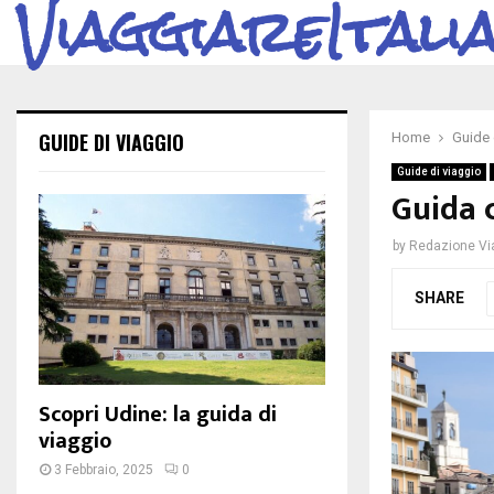
ViaggiareItali
GUIDE DI VIAGGIO
Home
Guide 
Guide di viaggio
Guida 
by
Redazione Via
SHARE
Scopri Udine: la guida di
viaggio
3 Febbraio, 2025
0