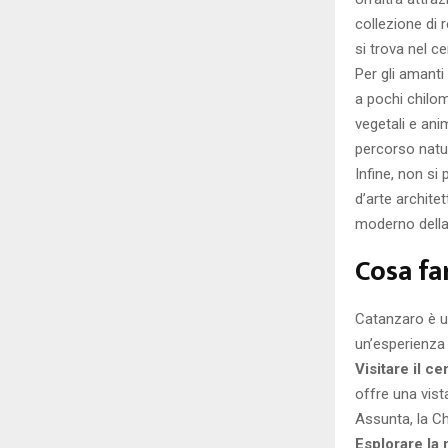
collezione di 
si trova nel ce
Per gli amanti
a pochi chilo
vegetali e anim
percorso natura
Infine, non si
d’arte archite
moderno della 
Cosa fa
Catanzaro è una
un’esperienza 
Visitare il ce
offre una vist
Assunta, la Ch
Esplorare la 