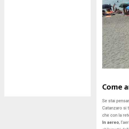
Come a
Se stai pensan
Catanzaro si t
che con la ret
In aereo
, l’a