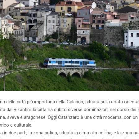
a delle città più importanti della Calabria, situata sulla costa oriental
ta dai Bizantini, la città ha subito diverse dominazioni nel corso dei s
na, sveva e aragonese. Oggi Catanzaro è una città moderna, con un 
rico e culturale.
sa in due parti, la zona antica, situata in cima alla collina, e la zona n