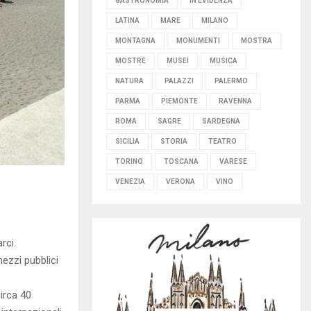
GASTRONOMIA
IN EVIDENZA
LATINA
MARE
MILANO
MONTAGNA
MONUMENTI
MOSTRA
MOSTRE
MUSEI
MUSICA
NATURA
PALAZZI
PALERMO
PARMA
PIEMONTE
RAVENNA
ROMA
SAGRE
SARDEGNA
SICILIA
STORIA
TEATRO
TORINO
TOSCANA
VARESE
VENEZIA
VERONA
VINO
rci.
mezzi pubblici
irca 40