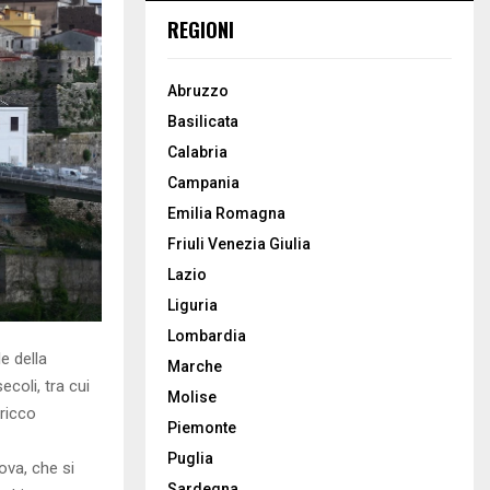
REGIONI
Abruzzo
Basilicata
Calabria
Campania
Emilia Romagna
Friuli Venezia Giulia
Lazio
Liguria
Lombardia
e della
Marche
ecoli, tra cui
Molise
ricco
Piemonte
Puglia
uova, che si
Sardegna