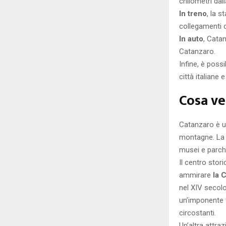
chilometri dall
In treno
, la s
collegamenti co
In auto
, Cata
Catanzaro.
Infine, è poss
città italiane 
Cosa ve
Catanzaro è un
montagne. La c
musei e parchi
Il centro stor
ammirare
la 
nel XIV secolo
un’imponente 
circostanti.
Un’altra attr