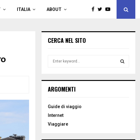
T
ITALIA
ABOUT
CERCA NEL SITO
ro
S
e
a
S
r
c
E
ARGOMENTI
h
f
A
o
Guide di viaggio
r
R
Internet
:
C
Viaggiare
H