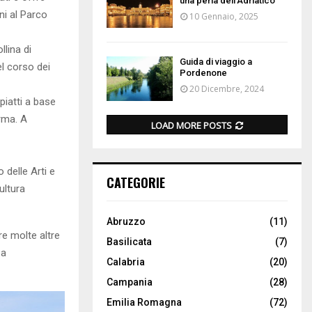
una perla dell’Adriatico
ni al Parco
10 Gennaio, 2025
llina di
Guida di viaggio a
el corso dei
Pordenone
20 Dicembre, 2024
piatti a base
orma. A
LOAD MORE POSTS
 delle Arti e
CATEGORIE
ultura
Abruzzo
(11)
e molte altre
Basilicata
(7)
za
Calabria
(20)
Campania
(28)
Emilia Romagna
(72)