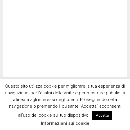
Questo sito utilizza cookie per migliorare la tua esperienza di
CERCA NEL SITO
navigazione, per l'analisi delle visite e per mostrare pubblicità
allineata agli interessi degli utenti. Proseguendo nella
navigazione o premendo il pulsante "Accetta" acconsenti
S
e
all'uso dei cookie sul tuo dispositivo.
Accetta
a
S
Informazioni sui cookie
r