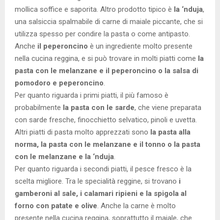
mollica soffice e saporita. Altro prodotto tipico è
la ‘nduja
,
una salsiccia spalmabile di carne di maiale piccante, che si
utilizza spesso per condire la pasta o come antipasto.
Anche
il peperoncino
è un ingrediente molto presente
nella cucina reggina, e si può trovare in molti piatti come
la
pasta con le melanzane e il peperoncino o la salsa di
pomodoro e peperoncino
.
Per quanto riguarda i primi piatti, il più famoso è
probabilmente
la pasta con le sarde
, che viene preparata
con sarde fresche, finocchietto selvatico, pinoli e uvetta.
Altri piatti di pasta molto apprezzati sono
la pasta alla
norma, la pasta con le melanzane e il tonno o la pasta
con le melanzane e la ‘nduja
.
Per quanto riguarda i secondi piatti, il pesce fresco è la
scelta migliore. Tra le specialità reggine, si trovano
i
gamberoni al sale, i calamari ripieni e la spigola al
forno con patate e olive
. Anche la carne è molto
presente nella cucina reggina, soprattutto il maiale, che