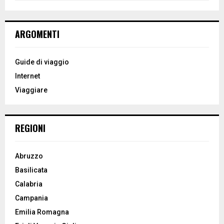
a
S
r
c
E
ARGOMENTI
h
f
A
o
Guide di viaggio
r
R
Internet
:
Viaggiare
C
H
REGIONI
Abruzzo
Basilicata
Calabria
Campania
Emilia Romagna