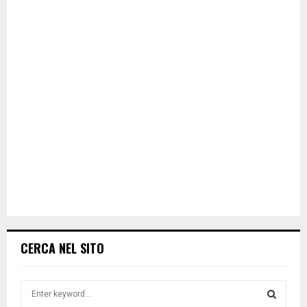
CERCA NEL SITO
S
e