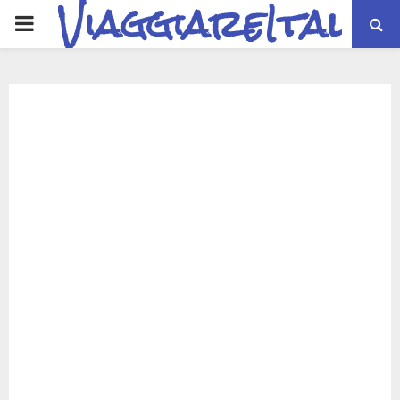
ViaggiareItalia
PRIMARY
MENU