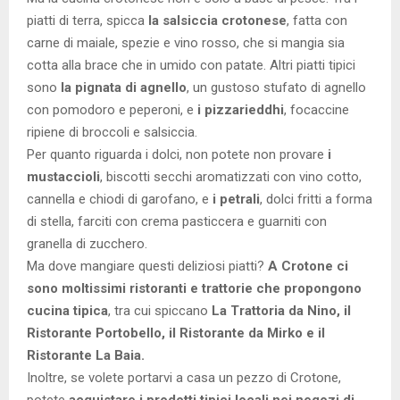
piatti di terra, spicca
la salsiccia crotonese
, fatta con
carne di maiale, spezie e vino rosso, che si mangia sia
cotta alla brace che in umido con patate. Altri piatti tipici
sono
la pignata di agnello
, un gustoso stufato di agnello
con pomodoro e peperoni, e
i pizzarieddhi
, focaccine
ripiene di broccoli e salsiccia.
Per quanto riguarda i dolci, non potete non provare
i
mustaccioli
, biscotti secchi aromatizzati con vino cotto,
cannella e chiodi di garofano, e
i petrali
, dolci fritti a forma
di stella, farciti con crema pasticcera e guarniti con
granella di zucchero.
Ma dove mangiare questi deliziosi piatti?
A Crotone ci
sono moltissimi ristoranti e trattorie che propongono
cucina tipica
, tra cui spiccano
La Trattoria da Nino, il
Ristorante Portobello, il Ristorante da Mirko e il
Ristorante La Baia.
Inoltre, se volete portarvi a casa un pezzo di Crotone,
potete
acquistare i prodotti tipici locali nei negozi di