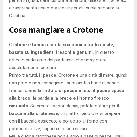
per tutti i gusti, dalla cultura alla natura, dallo sport al relax,
e rappresenta una meta ideale per chi vuole scoprire la
Calabria.
Cosa mangiare a Crotone
Crotone è famosa per la sua cucina tradizionale,
basata su ingredienti freschi e genuini.
In questo
articolo parleremo dei piatti tipici che non potete
assolutamente perdere.
Primo tra tutti,
il pesce
. Crotone è una città di mare, quindi
non potete non assaggiare i suoi piatti a base di pesce
fresco, come
la frittura di pesce misto, il pesce spada
alla brace, la sarda alla brace e il tonno fresco
marinato
. Se amate i sapori decisi, potete optare per
il
baccalà alla crotonese
, un piatto tipico che si prepara
con il baccalà essiccato e poi cotto al forno con
pomodori, olive, capperi e peperoncino.
Ma la cucina crotonese non è solo a base di pesce. Tra i