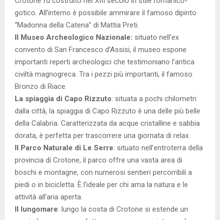
Crotone fu costruito nel XIII secolo in stile romanico-
gotico. All’interno è possibile ammirare il famoso dipinto
“Madonna della Catena” di Mattia Preti.
Il Museo Archeologico Nazionale:
situato nell’ex
convento di San Francesco d’Assisi, il museo espone
importanti reperti archeologici che testimoniano l’antica
civiltà magnogreca. Tra i pezzi più importanti, il famoso
Bronzo di Riace.
La spiaggia di Capo Rizzuto
: situata a pochi chilometri
dalla città, la spiaggia di Capo Rizzuto è una delle più belle
della Calabria. Caratterizzata da acque cristalline e sabbia
dorata, è perfetta per trascorrere una giornata di relax.
Il Parco Naturale di Le Serre
: situato nell’entroterra della
provincia di Crotone, il parco offre una vasta area di
boschi e montagne, con numerosi sentieri percorribili a
piedi o in bicicletta. È l’ideale per chi ama la natura e le
attività all’aria aperta.
Il lungomare
: lungo la costa di Crotone si estende un