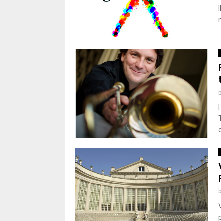
I
n
o
V