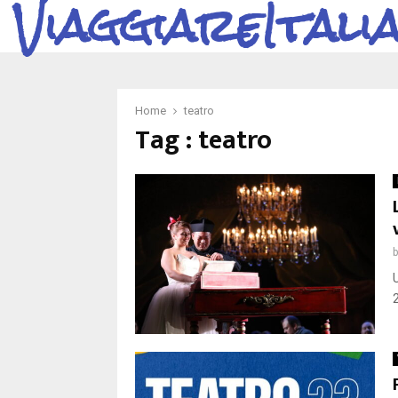
ViaggiareItali
Home
teatro
Tag : teatro
2