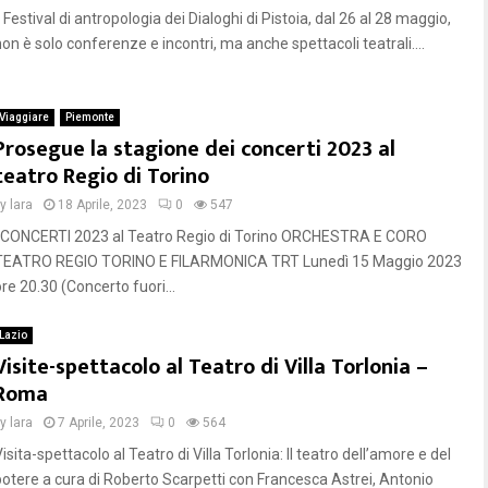
l Festival di antropologia dei Dialoghi di Pistoia, dal 26 al 28 maggio,
on è solo conferenze e incontri, ma anche spettacoli teatrali....
Viaggiare
Piemonte
Prosegue la stagione dei concerti 2023 al
teatro Regio di Torino
by
lara
18 Aprile, 2023
0
547
I CONCERTI 2023 al Teatro Regio di Torino ORCHESTRA E CORO
TEATRO REGIO TORINO E FILARMONICA TRT Lunedì 15 Maggio 2023
re 20.30 (Concerto fuori...
Lazio
Visite-spettacolo al Teatro di Villa Torlonia –
Roma
by
lara
7 Aprile, 2023
0
564
isita-spettacolo al Teatro di Villa Torlonia: Il teatro dell’amore e del
potere a cura di Roberto Scarpetti con Francesca Astrei, Antonio