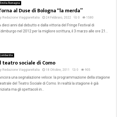
Emilia Romagna
Torna al Duse di Bologna “la merda”
by
Redazione ViaggiareItalia
24 Febbraio, 2022
0
1580
 dieci anni dal debutto e dalla vittoria del Fringe Festival di
dimburgo nel 2012 per la migliore scrittura, il 3 marzo alle ore 21...
Lombardia
Il teatro sociale di Como
by
Redazione ViaggiareItalia
18 Ottobre, 2011
0
905
Ancora una segnalazione veloce: la programmazione della stagione
eatrale del Teatro Sociale di Como. In realtà la stagione è già
niziata ma gli spettacoli in...