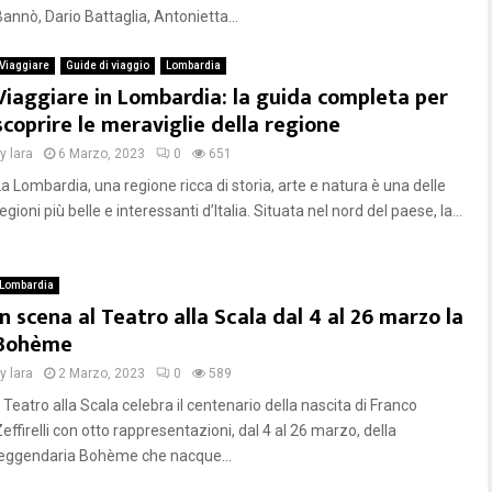
Bannò, Dario Battaglia, Antonietta...
Viaggiare
Guide di viaggio
Lombardia
Viaggiare in Lombardia: la guida completa per
scoprire le meraviglie della regione
by
lara
6 Marzo, 2023
0
651
La Lombardia, una regione ricca di storia, arte e natura è una delle
egioni più belle e interessanti d’Italia. Situata nel nord del paese, la...
Lombardia
In scena al Teatro alla Scala dal 4 al 26 marzo la
Bohème
by
lara
2 Marzo, 2023
0
589
l Teatro alla Scala celebra il centenario della nascita di Franco
effirelli con otto rappresentazioni, dal 4 al 26 marzo, della
leggendaria Bohème che nacque...