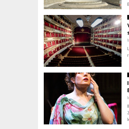
r
I
Z