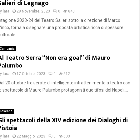
Salieri di Legnago
by
lara
28 Novembre, 2023
0
848
Stagione 2023-24 del Teatro Salieri sotto la direzione di Marco
Vinco, torna a disegnare una proposta artistica ricca di spessore
ulturale....
Campania
Al Teatro Serra “Non era goal” di Mauro
Palumbo
by
lara
17 Ottobre, 2023
0
512
Dal 20 ottobre tre serate di intelligente intrattenimento a teatro con
lo spettacolo di Mauro Palumbo protagonisti due tifosi del Napoli....
Toscana
Gli spettacoli della XIV edizione dei Dialoghi di
Pistoia
by
lara
22 Maggio, 2023
0
503