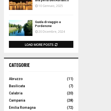
una perla dell’Adriatico
10 Gennaio, 2025
Guida di viaggio a
Pordenone
20 Dicembre, 2024
LOAD MORE POSTS
CATEGORIE
Abruzzo
(11)
Basilicata
(7)
Calabria
(20)
Campania
(28)
Emilia Romagna
(72)