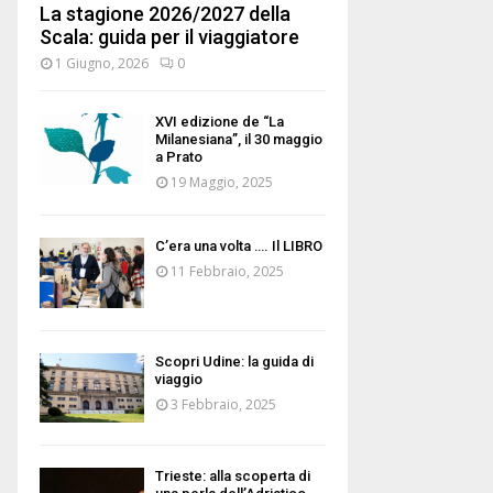
La stagione 2026/2027 della
Scala: guida per il viaggiatore
1 Giugno, 2026
0
XVI edizione de “La
Milanesiana”, il 30 maggio
a Prato
19 Maggio, 2025
C’era una volta …. Il LIBRO
11 Febbraio, 2025
Scopri Udine: la guida di
viaggio
3 Febbraio, 2025
Trieste: alla scoperta di