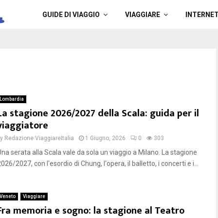
a
GUIDE DI VIAGGIO
VIAGGIARE
INTERNE
Lombardia
La stagione 2026/2027 della Scala: guida per il
viaggiatore
by
Redazione ViaggiareItalia
1 Giugno, 2026
0
303
Una serata alla Scala vale da sola un viaggio a Milano. La stagione
026/2027, con l'esordio di Chung, l'opera, il balletto, i concerti e i...
Veneto
Viaggiare
Fra memoria e sogno: la stagione al Teatro