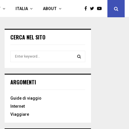
T
ITALIA
ABOUT
CERCA NEL SITO
S
e
a
S
r
c
E
ARGOMENTI
h
f
A
o
Guide di viaggio
r
R
Internet
:
C
Viaggiare
H