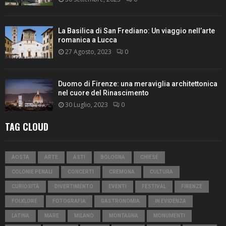
La Basilica di San Frediano: Un viaggio nell’arte
romanica a Lucca
27 Agosto, 2023
0
Duomo di Firenze: una meraviglia architettonica
nel cuore del Rinascimento
30 Luglio, 2023
0
TAG CLOUD
AOSTA
ARTE
ASTI
BOLOGNA
CHIESE
COLONIE PENALI
CONCERTI
CREMONA
CULTURA
CURIOSITÀ
DIVERTIMENTO
EVENTI
FESTIVAL
FIRENZE
FOLKLORE
FOTOGRAFIA
GASTRONOMIA
IN EVIDENZA
LATINA
MARE
MILANO
MONTAGNA
MONUMENTI