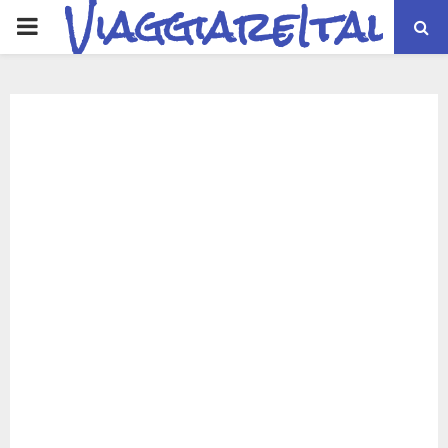
ViaggiareItalia
PRIMARY
MENU