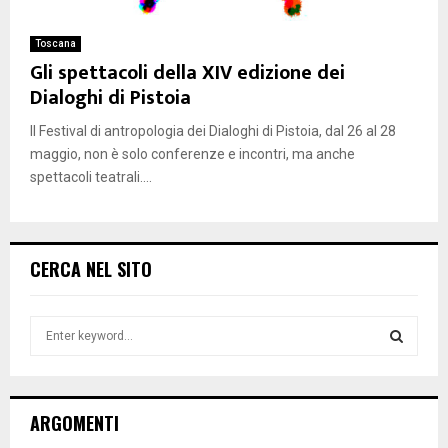
Toscana
Gli spettacoli della XIV edizione dei
Dialoghi di Pistoia
Il Festival di antropologia dei Dialoghi di Pistoia, dal 26 al 28
maggio, non è solo conferenze e incontri, ma anche
spettacoli teatrali....
CERCA NEL SITO
S
e
a
S
r
c
E
ARGOMENTI
h