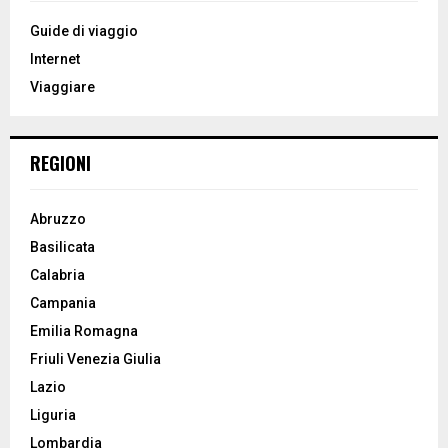
f
A
o
Guide di viaggio
r
R
Internet
:
Viaggiare
C
H
REGIONI
Abruzzo
Basilicata
Calabria
Campania
Emilia Romagna
Friuli Venezia Giulia
Lazio
Liguria
Lombardia