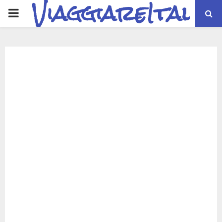
ViaggiareItalia
PRIMARY
MENU