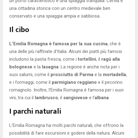
un porto caratteristico e una spiaggia tranquilla. Cervia è
una cittadina storica con un centro medievale ben
conservato e una spiaggia ampia e sabbiosa.
Il cibo
L’Emilia Romagna è famosa per la sua cucina
, che è
una delle più raffinate d’Italia. Alcuni dei piatti più famosi
includono la pasta fresca, come i
tortellini
, il
ragù alla
bolognese
e la
lasagna
. La regione è anche nota per i
suoi salumi, come il
prosciutto di Parma
e la
mortadella
,
e i formaggi, come il
parmigiano reggiano
e il pecorino
romagnolo. Inoltre, l’Emilia Romagna è famosa per i suoi
vini, tra cui il
lambrusco
, il
sangiovese
e l’
albana
.
I parchi naturali
L’Emilia Romagna ha molti parchi naturali, che offrono la
possibilità di fare escursioni e godere della natura. Alcuni