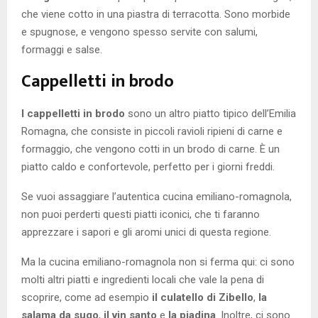
che viene cotto in una piastra di terracotta. Sono morbide
e spugnose, e vengono spesso servite con salumi,
formaggi e salse.
Cappelletti in brodo
I cappelletti in brodo
sono un altro piatto tipico dell’Emilia
Romagna, che consiste in piccoli ravioli ripieni di carne e
formaggio, che vengono cotti in un brodo di carne. È un
piatto caldo e confortevole, perfetto per i giorni freddi.
Se vuoi assaggiare l’autentica cucina emiliano-romagnola,
non puoi perderti questi piatti iconici, che ti faranno
apprezzare i sapori e gli aromi unici di questa regione.
Ma la cucina emiliano-romagnola non si ferma qui: ci sono
molti altri piatti e ingredienti locali che vale la pena di
scoprire, come ad esempio
il culatello di Zibello
,
la
salama da sugo
,
il vin santo
e
la piadina
. Inoltre, ci sono