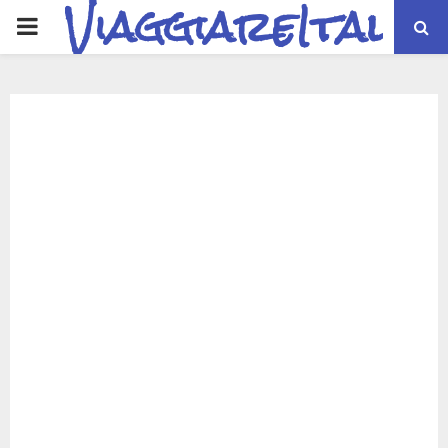
ViaggiareItalia
PRIMARY
MENU