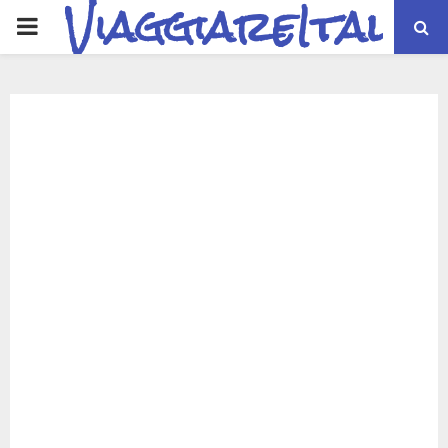
ViaggiareItalia
PRIMARY
MENU