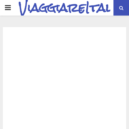
ViaggiareItalia
PRIMARY
MENU