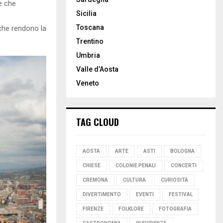
e che
Sicilia
Toscana
 che rendono la
Trentino
Umbria
Valle d’Aosta
Veneto
TAG CLOUD
AOSTA
ARTE
ASTI
BOLOGNA
CHIESE
COLONIE PENALI
CONCERTI
CREMONA
CULTURA
CURIOSITÀ
DIVERTIMENTO
EVENTI
FESTIVAL
FIRENZE
FOLKLORE
FOTOGRAFIA