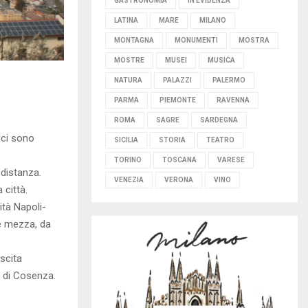
GASTRONOMIA
IN EVIDENZA
LATINA
MARE
MILANO
MONTAGNA
MONUMENTI
MOSTRA
MOSTRE
MUSEI
MUSICA
NATURA
PALAZZI
PALERMO
PARMA
PIEMONTE
RAVENNA
ROMA
SAGRE
SARDEGNA
 ci sono
SICILIA
STORIA
TEATRO
TORINO
TOSCANA
VARESE
 distanza.
VENEZIA
VERONA
VINO
 città.
cità Napoli-
e mezza, da
uscita
a di Cosenza.