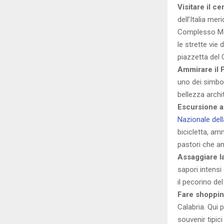
Visitare il ce
dell’Italia mer
Complesso Mon
le strette vie
piazzetta del 
Ammirare il 
uno dei simbol
bellezza archi
Escursione al
Nazionale dell
bicicletta, amm
pastori che an
Assaggiare l
sapori intensi 
il pecorino del
Fare shoppin
Calabria. Qui 
souvenir tipici 