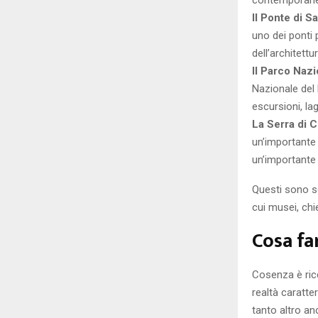
Il Ponte di 
uno dei ponti 
dell’architett
Il Parco Nazi
Nazionale del 
escursioni, la
La Serra di C
un’importante 
un’importante 
Questi sono so
cui musei, ch
Cosa fa
Cosenza è ricc
realtà caratter
tanto altro an