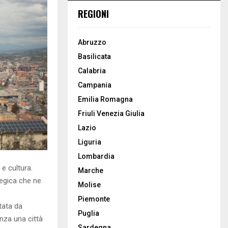
REGIONI
Abruzzo
Basilicata
Calabria
Campania
Emilia Romagna
Friuli Venezia Giulia
Lazio
Liguria
Lombardia
 e cultura.
Marche
tegica che ne
Molise
Piemonte
tata da
Puglia
enza una città
Sardegna