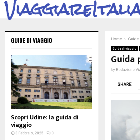
ViaggiareItali
GUIDE DI VIAGGIO
Home
Guide 
Guide di viaggio
Guida 
by
Redazione Via
SHARE
Scopri Udine: la guida di
viaggio
3 Febbraio, 2025
0