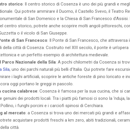
ntro storico
: Il centro storico di Cosenza è uno dei più grandi e meg
idionale. Qui potrete ammirare il Duomo, il Castello Svevo, il Teatro Re
umentale di San Domenico e la Chiesa di San Francesco d’Assisi.
 del centro storico, potrete anche scoprire molti angoli pittoreschi, c
Guzzetta o il vicolo di San Giuseppe.
Ponte di San Francesco
: Il Ponte di San Francesco, che attraversa i
i della città di Cosenza. Costruito nel XIII secolo, il ponte è un’opera
tettonica e un perfetto esempio di architettura medievale.
 Parco Nazionale della Sila
: A pochi chilometri da Cosenza si trov
a Sila
, uno dei parchi naturali più belli d’Italia. Qui potrete fare escursi
irare i laghi artificiali, scoprire le antiche foreste di pino loricato e in
cora oggi portano le greggi in pascolo.
a cucina calabrese
: Cosenza è famosa per la sua cucina, che si cara
e genuini dei prodotti locali. Tra i piatti più famosi ci sono la ‘nduja, 
 Pollino, i funghi porcini e i carciofi spinosi di Cerchiara.
g al mercato
: a Cosenza si trova uno dei mercati più grandi e affasc
potrete acquistare prodotti freschi a km zero, abiti tradizionali, cera
della città.