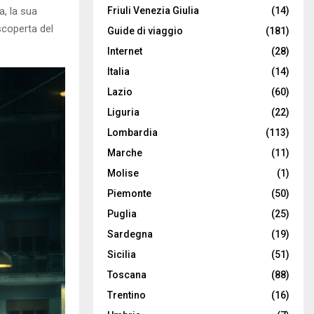
Friuli Venezia Giulia
(14)
a, la sua
scoperta del
Guide di viaggio
(181)
Internet
(28)
Italia
(14)
Lazio
(60)
Liguria
(22)
Lombardia
(113)
Marche
(11)
Molise
(1)
Piemonte
(50)
Puglia
(25)
Sardegna
(19)
Sicilia
(51)
Toscana
(88)
Trentino
(16)