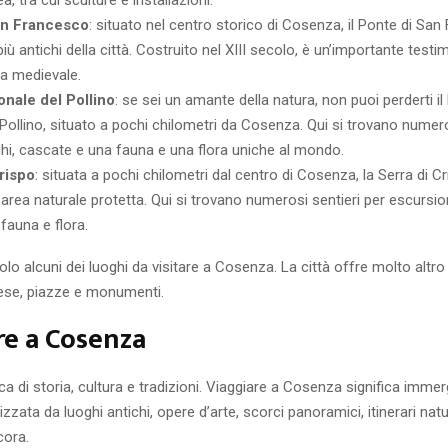
San Francesco
: situato nel centro storico di Cosenza, il Ponte di Sa
più antichi della città. Costruito nel XIII secolo, è un’importante test
ura medievale.
onale del Pollino
: se sei un amante della natura, non puoi perderti i
Pollino, situato a pochi chilometri da Cosenza. Qui si trovano numero
ghi, cascate e una fauna e una flora uniche al mondo.
rispo
: situata a pochi chilometri dal centro di Cosenza, la Serra di C
area naturale protetta. Qui si trovano numerosi sentieri per escursio
fauna e flora.
lo alcuni dei luoghi da visitare a Cosenza. La città offre molto altro
iese, piazze e monumenti.
re a Cosenza
a di storia, cultura e tradizioni. Viaggiare a Cosenza significa immer
izzata da luoghi antichi, opere d’arte, scorci panoramici, itinerari natur
cora.