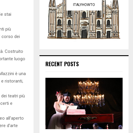
ITALYHOWTO
Se stai
ti più
l corso dei
tà. Costruito
portante luogo
RECENT POSTS
 Mazzini è una
e ristoranti,
dei teatri più
certi e
eo all’aperto
ere d’arte