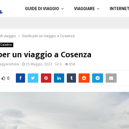
a
GUIDE DI VIAGGIO
VIAGGIARE
INTERNE
di viaggio
Guida per un viaggio a Cosenza
Calabria
per un viaggio a Cosenza
ggiareItalia
25 Maggio, 2023
0
858
0