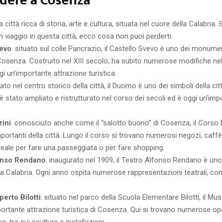
dere a Cosenza
ittà ricca di storia, arte e cultura, situata nel cuore della Calabria. 
n viaggio in questa città, ecco cosa non puoi perderti.
vevo
: situato sul colle Pancrazio, il Castello Svevo è uno dei monumen
Cosenza. Costruito nel XIII secolo, ha subito numerose modifiche ne
gi un’importante attrazione turistica.
uato nel centro storico della città, il Duomo è uno dei simboli della cit
 è stato ampliato e ristrutturato nel corso dei secoli ed è oggi un’im
zini
: conosciuto anche come il “salotto buono” di Cosenza, il Corso
mportanti della città. Lungo il corso si trovano numerosi negozi, caffè 
ideale per fare una passeggiata o per fare shopping.
fonso Rendano
: inaugurato nel 1909, il Teatro Alfonso Rendano è uno 
la Calabria. Ogni anno ospita numerose rappresentazioni teatrali, con
perto Bilotti
: situato nel parco della Scuola Elementare Bilotti, il Mus
mportante attrazione turistica di Cosenza. Qui si trovano numerose op
 tra cui sculture e installazioni.