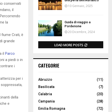
una perla dell’Adriatico
lio conservati
10 Gennaio, 2025
ndano, il
 Percorrendo
ome la
Guida di viaggio a
Pordenone
20 Dicembre, 2024
l fiume Crati, è
 di grande
LOAD MORE POSTS
a il
Parco
oni a piedi o in
CATEGORIE
contrare i
tterizza per i
Abruzzo
(11)
la soppressata,
Basilicata
(7)
Calabria
(20)
inanti della
Campania
(28)
miche e
Emilia Romagna
(72)