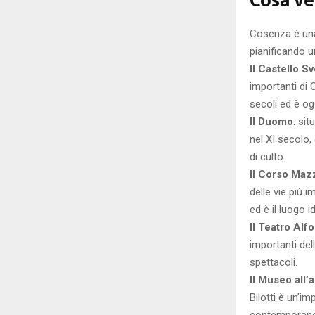
Cosa ve
Cosenza è una c
pianificando u
Il Castello S
importanti di 
secoli ed è og
Il Duomo
: sit
nel XI secolo,
di culto.
Il Corso Maz
delle vie più i
ed è il luogo 
Il Teatro Al
importanti del
spettacoli.
Il Museo all’a
Bilotti è un’i
contemporanea,