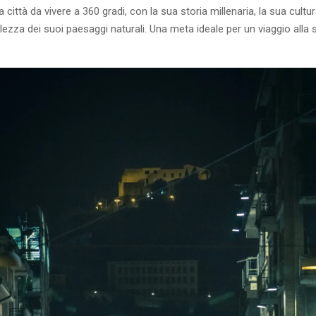
città da vivere a 360 gradi, con la sua storia millenaria, la sua cultur
llezza dei suoi paesaggi naturali. Una meta ideale per un viaggio alla 