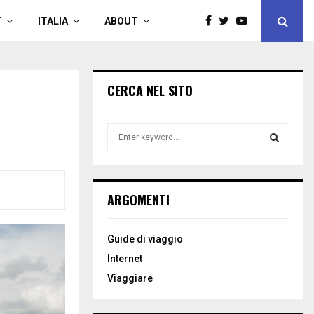
T
ITALIA
ABOUT
CERCA NEL SITO
S
e
a
S
r
c
E
ARGOMENTI
h
f
A
o
Guide di viaggio
r
R
Internet
:
C
Viaggiare
H