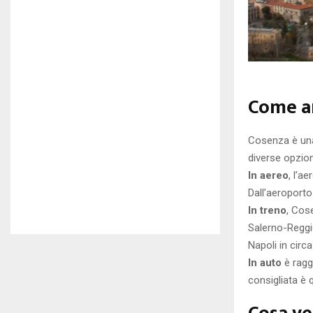
Come a
Cosenza è una 
diverse opzioni
In aereo
, l’a
Dall’aeroporto
In treno
, Cose
Salerno-Reggi
Napoli in circ
In auto
è ragg
consigliata è 