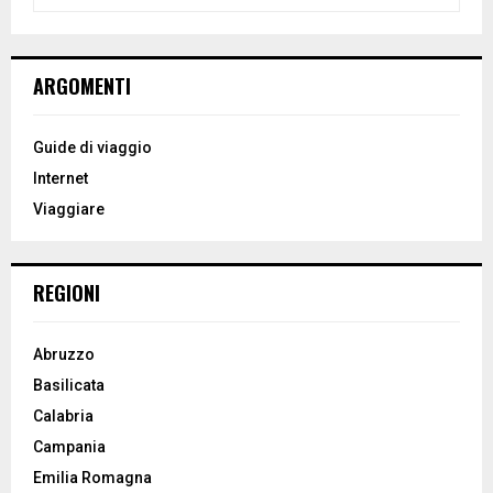
e
a
S
r
c
E
ARGOMENTI
h
f
A
o
Guide di viaggio
r
R
Internet
:
Viaggiare
C
H
REGIONI
Abruzzo
Basilicata
Calabria
Campania
Emilia Romagna