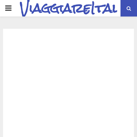
ViaggiareItalia
PRIMARY
MENU