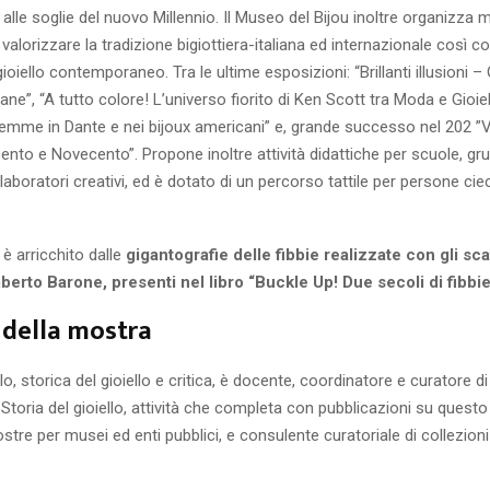
 alle soglie del nuovo Millennio. Il Museo del Bijou inoltre organizza 
valorizzare la tradizione bigiottiera-italiana ed internazionale così 
ioiello contemporaneo. Tra le ultime esposizioni: “Brillanti illusioni 
ne”, “A tutto colore! L’universo fiorito di Ken Scott tra Moda e Gioiel
gemme in Dante e nei bijoux americani” e, grande successo nel 202 ”Vet
ocento e Novecento”. Propone inoltre attività didattiche per scuole, gru
, laboratori creativi, ed è dotato di un percorso tattile per persone cie
 è arricchito dalle
gigantografie delle fibbie realizzate con gli sca
erto Barone, presenti nel libro “Buckle Up! Due secoli di fibbie
 della mostra
o, storica del gioiello e critica, è docente, coordinatore e curatore 
 Storia del gioiello, attività che completa con pubblicazioni su quest
stre per musei ed enti pubblici, e consulente curatoriale di collezion