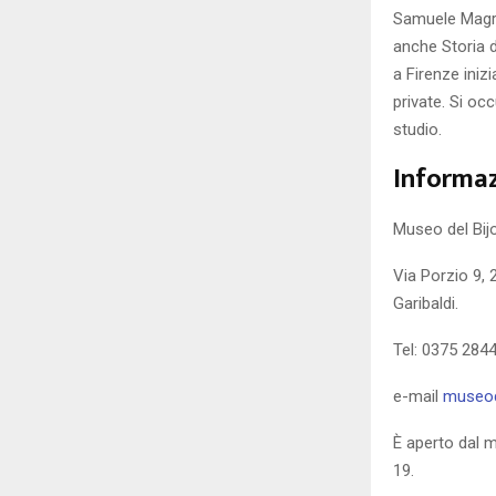
Samuele Magri,
anche Storia 
a Firenze inizi
private. Si oc
studio.
Informaz
Museo del Bij
Via Porzio 9, 
Garibaldi.
Tel: 0375 284
e-mail
museod
È aperto dal ma
19.