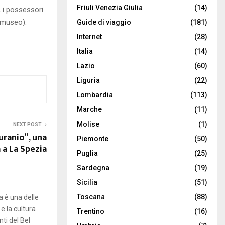
Friuli Venezia Giulia
(14)
, i possessori
lmuseo).
Guide di viaggio
(181)
Internet
(28)
Italia
(14)
Lazio
(60)
Liguria
(22)
Lombardia
(113)
Marche
(11)
Molise
(1)
NEXT POST
uranio”, una
Piemonte
(50)
 a La Spezia
Puglia
(25)
Sardegna
(19)
Sicilia
(51)
Toscana
(88)
a è una delle
 e la cultura
Trentino
(16)
ti del Bel