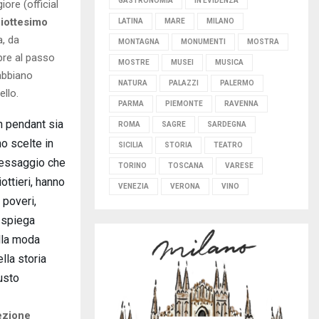
GASTRONOMIA
IN EVIDENZA
ore (official
ciottesimo
LATINA
MARE
MILANO
a, da
MONTAGNA
MONUMENTI
MOSTRA
pre al passo
MOSTRE
MUSEI
MUSICA
 abbiano
NATURA
PALAZZI
PALERMO
llo.
PARMA
PIEMONTE
RAVENNA
in pendant sia
ROMA
SAGRE
SARDEGNA
no scelte in
SICILIA
STORIA
TEATRO
 messaggio che
TORINO
TOSCANA
VARESE
ottieri, hanno
VENEZIA
VERONA
VINO
 poveri,
– spiega
ella moda
lla storia
usto
lezione