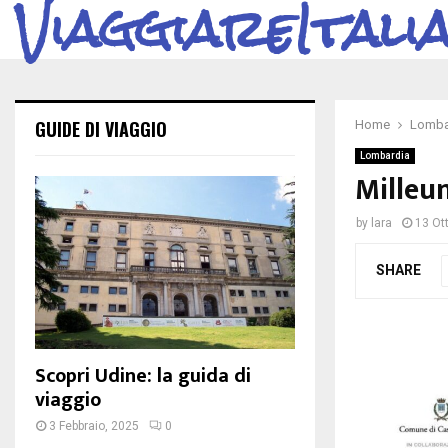
ViaggiareItali
GUIDE DI VIAGGIO
Home
Lomba
Lombardia
Milleun
by
lara
13 Ot
SHARE
Scopri Udine: la guida di
viaggio
3 Febbraio, 2025
0