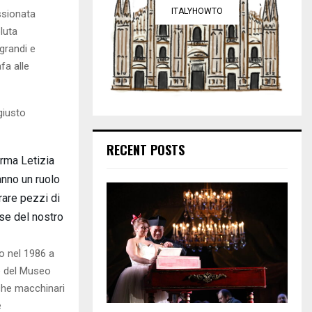
ITALYHOWTO
ssionata
luta
 grandi e
fa alle
giusto
RECENT POSTS
erma Letizia
anno un ruolo
rare pezzi di
ose del nostro
o nel 1986 a
ne del Museo
nche macchinari
e