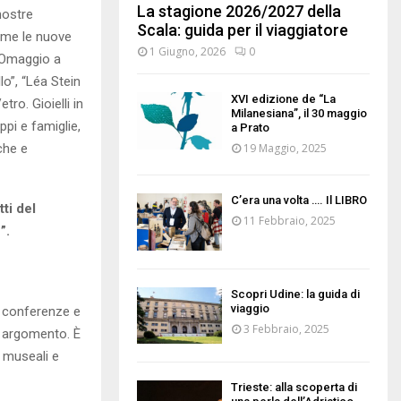
La stagione 2026/2027 della
mostre
Scala: guida per il viaggiatore
come le nuove
1 Giugno, 2026
0
– Omaggio a
lo”, “Léa Stein
XVI edizione de “La
ro. Gioielli in
Milanesiana”, il 30 maggio
ppi e famiglie,
a Prato
che e
19 Maggio, 2025
C’era una volta …. Il LIBRO
tti del
11 Febbraio, 2025
”.
Scopri Udine: la guida di
viaggio
di conferenze e
3 Febbraio, 2025
o argomento. È
i museali e
Trieste: alla scoperta di