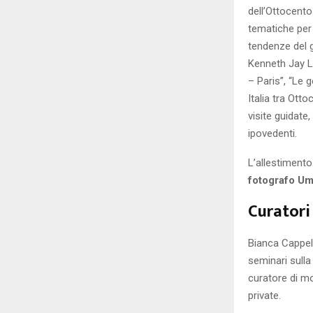
dell’Ottocento
tematiche per 
tendenze del g
Kenneth Jay La
– Paris”, “Le 
Italia tra Ott
visite guidate
ipovedenti.
L’allestimento
fotografo Umb
Curatori
Bianca Cappell
seminari sulla
curatore di mo
private.