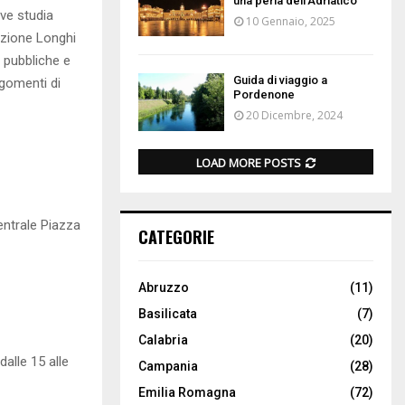
una perla dell’Adriatico
ove studia
10 Gennaio, 2025
azione Longhi
i pubbliche e
Guida di viaggio a
rgomenti di
Pordenone
20 Dicembre, 2024
LOAD MORE POSTS
entrale Piazza
CATEGORIE
Abruzzo
(11)
Basilicata
(7)
Calabria
(20)
dalle 15 alle
Campania
(28)
Emilia Romagna
(72)