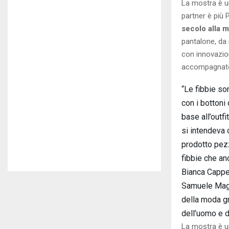
La mostra è un
partner è più 
secolo alla 
pantalone, da 
con innovazion
accompagnato l
“Le fibbie son
con i bottoni 
base all’outf
si intendeva 
prodotto pezzi
fibbie che an
Bianca Cappel
Samuele Magri
della moda gr
dell’uomo e d
La mostra è un