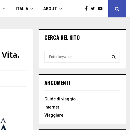
T
ITALIA
ABOUT
CERCA NEL SITO
 Vita.
S
e
a
S
r
c
E
ARGOMENTI
h
f
A
o
Guide di viaggio
r
R
Internet
:
C
Viaggiare
H