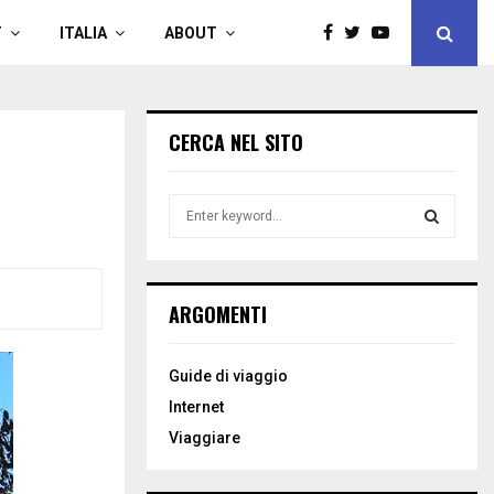
T
ITALIA
ABOUT
CERCA NEL SITO
S
e
a
S
r
c
E
ARGOMENTI
h
f
A
o
Guide di viaggio
r
R
Internet
:
C
Viaggiare
H