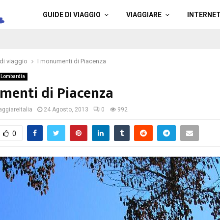
a
GUIDE DI VIAGGIO
VIAGGIARE
INTERNE
di viaggio
I monumenti di Piacenza
Lombardia
menti di Piacenza
ggiareItalia
24 Agosto, 2013
0
992
0