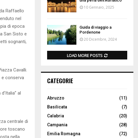
una perla dell’Adriatico
10 Gennaio, 2025
 da Raffaello
 venduto nel
opia di epoca
Guida di viaggio a
Pordenone
ra San Sisto e
20 Dicembre, 2024
etti sognanti,
LOAD MORE POSTS
Piazza Cavalli.
te e conserva
CATEGORIE
’Italia” al
Abruzzo
(11)
Basilicata
(7)
Calabria
(20)
zza centrale di
Campania
(28)
ltore toscano
Emilia Romagna
(72)
osta nella