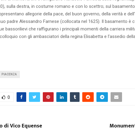
20), sulla destra, in costume romano e con lo scettro; sul basament
ppresentano allegorie della pace, del buon governo, della verità e dell’i
a suo padre Alessandro Farnese (collocata nel 1625). Il basamento è 
 due bassorilievi che raffigurano i principali momenti della carriera milit
colloquio con gli ambasciatori della regina Elisabetta e l’assedio della
PIACENZA
0
o di Vico Equense
Monumenti