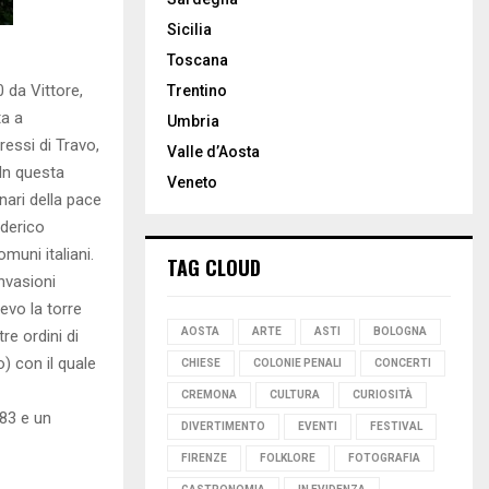
Sicilia
Toscana
0 da Vittore,
Trentino
a a
Umbria
ressi di Travo,
Valle d’Aosta
 In questa
Veneto
nari della pace
ederico
muni italiani.
TAG CLOUD
nvasioni
ievo la torre
AOSTA
ARTE
ASTI
BOLOGNA
re ordini di
) con il quale
CHIESE
COLONIE PENALI
CONCERTI
CREMONA
CULTURA
CURIOSITÀ
483 e un
DIVERTIMENTO
EVENTI
FESTIVAL
FIRENZE
FOLKLORE
FOTOGRAFIA