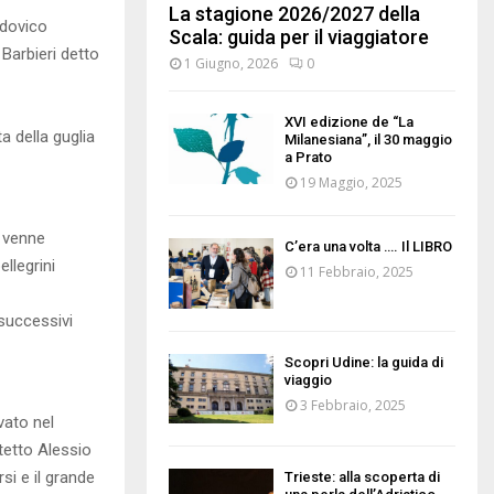
La stagione 2026/2027 della
udovico
Scala: guida per il viaggiatore
Barbieri detto
1 Giugno, 2026
0
XVI edizione de “La
a della guglia
Milanesiana”, il 30 maggio
a Prato
19 Maggio, 2025
e venne
C’era una volta …. Il LIBRO
llegrini
11 Febbraio, 2025
 successivi
Scopri Udine: la guida di
viaggio
3 Febbraio, 2025
vato nel
itetto Alessio
rsi e il grande
Trieste: alla scoperta di