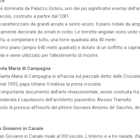
co
 è dominata da Palazzo Gotico, uno dei più significativi esempi dell’ar
 secolo, costruito a partire dal 1281.
è caratterizzato da grandi arcate a sesto acuto. Il piano nobile da amp
camente decorate da ornati in cotto. Le torrette angolari sono unite
fa, a completare il tutto, una torre quadrata alta 40 metri.
primo piano (ampio 640 metri quadrati) e dotato di un soffitto a capri
ibile e viene utilizzato per l’allestimento di mostre.
Santa Maria di Campagna
 Santa Maria di Campagna si affaccia sul piazzale detto delle Crociat
nel 1095, papa Urbano II indisse la prima crociata.
 importante documento dell’arte rinascimentale, venne costruita fra i
iderata il capolavoro dell’architetto piacentino Alessio Tramello.
clo di preziosi affreschi del pittore Giovanni Antonio de’ Sacchis, det
n Giovanni in Canale
an Giovanni in Canale risale al XIII secolo. L’interno è a tre navate, d