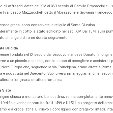
evo gli affreschi datati dal XIV al XVI secolo di Camillo Procaccini e L
ier Francesco Mazzucchelli detto il Morazzone e Giovanni Francesco 
a croce greca, sono conservate le reliquie di Santa Giustina.
interamente in cotto, è stato edificato nel sec. XIV. Dal 1341 sulla punt
lato un angelo di rame dorato segnavento.
ta Brigida
venne fondata nel IX secolo dal vescovo irlandese Donato. In origin
ieme a un piccolo ospedale, con lo scopo di accogliere e assistere i pe
l Nord Europa che, seguendo la via Francigena, erano diretti a Roma.
a e ricostruita nel Duecento. Subì diversi rimaneggiamenti nei secoli
lterato l’originaria struttura romanica.
n Sisto
 origine chiesa e monastero benedettino, venne completamente rinno
L’edificio venne ricostruito fra il 1499 e il 1511 su progetto dell’arch
erno è a croce latina. Di rilievo il coro ligneo con pregevoli intagli, inta