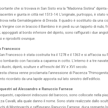
portante che si trovava in San Sisto era la “Madonna Sistina” dipinta
iacentini e giunta in città nel 1513-14. L’originale, purtroppo, è stato
 trova nella Gemaldegalerie di Dresda. Il quadro è sostituito da una c
a Vergine con in braccio il Bambino è in piedi su un tappeto di nubi, f
 appoggiati al bordo inferiore del dipinto, sono raffigurati i due angiol
i e riprodotti ovunque.
n Francesco
 San Francesco è stata costruita tra il 1278 e il 1363 e si affaccia su 
tico lombardo con facciata a capanna in cotto. L’interno è a tre nava
i illustri, dipinti, sculture e affreschi del XV e XVI secolo.
esta chiesa venne proclamata l’annessione di Piacenza “Primogenita d
to ricordato da una lapide apposta sul lato sinistro dell’edificio.
uestri ad Alessandro e Ranuccio Farnese
equestri, capolavori indiscussi del barocco, sono collocate nella pia
za Cavalli, alla quale danno il nome. Sono state realizzate dallo scu
hi di Montevarchi e raffigurano Ranuccio Farnese, duca regnante,(p