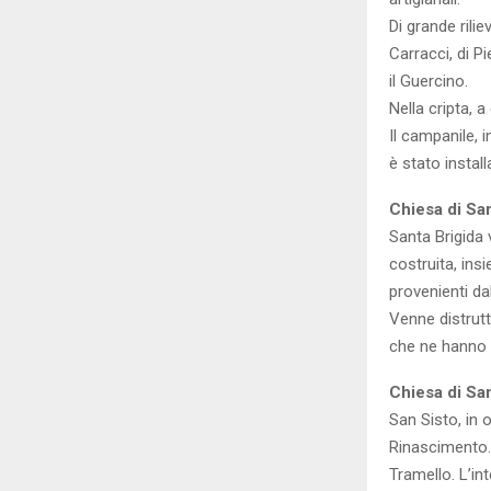
Di grande rili
Carracci, di P
il Guercino.
Nella cripta, 
Il campanile, 
è stato instal
Chiesa di San
Santa Brigida 
costruita, ins
provenienti da
Venne distrutt
che ne hanno a
Chiesa di Sa
San Sisto, in
Rinascimento. 
Tramello. L’int