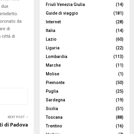
Friuli Venezia Giulia
(14)
o due
Guide di viaggio
(181)
ntelletto.
coronato da
Internet
(28)
are di
Italia
(14)
 città di
Lazio
(60)
Liguria
(22)
Lombardia
(113)
Marche
(11)
Molise
(1)
Piemonte
(50)
Puglia
(25)
Sardegna
(19)
Sicilia
(51)
Toscana
(88)
NEXT POST
 di Padova
Trentino
(16)