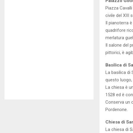
Palazzo Goti
Piazza Cavalli
civile del XIII
Il pianoterra 
quadrifore ric
merlatura guel
Il salone del 
pittorici, è ag
Basilica di 
La basilica di
questo luogo, 
La chiesa è un
1528 ed è cons
Conserva un ci
Pordenone.
Chiesa di Sa
La chiesa di S