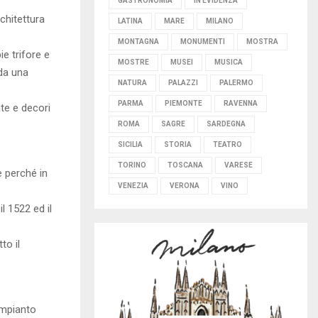
GASTRONOMIA
IN EVIDENZA
chitettura
LATINA
MARE
MILANO
MONTAGNA
MONUMENTI
MOSTRA
ie trifore e
MOSTRE
MUSEI
MUSICA
 da una
NATURA
PALAZZI
PALERMO
PARMA
PIEMONTE
RAVENNA
ate e decori
ROMA
SAGRE
SARDEGNA
SICILIA
STORIA
TEATRO
TORINO
TOSCANA
VARESE
e perché in
VENEZIA
VERONA
VINO
l 1522 ed il
to il
’impianto