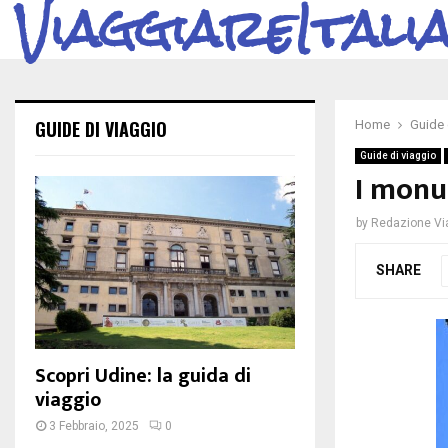
ViaggiareItali
GUIDE DI VIAGGIO
Home
Guide 
Guide di viaggio
I monu
by
Redazione Via
SHARE
Scopri Udine: la guida di
viaggio
3 Febbraio, 2025
0