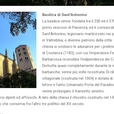
Basilica di Sant’Antonino
La basilica venne fondata tra il 350 ed il 37
primo vescovo di Piacenza, ed è consacrat
Sant’Antonino, legionario martirizzato nei p
in Valtrebbia, e divenne patrono della città.
chiesa si svolsero le adunanze per i prelimi
di Costanza (1183), con cui l’imperatore F
Barbarossa riconobbe l’indipendenza dei Co
Distrutta quasi completamente durante le i
barbariche, venne più volte ricostruita. Di ril
ottagonale (costruita nel 1004) e dotata di t
bifore e l’atrio (chiamato Porta del Paradiso
venne prolungato il transetto sinistro.
ersi dipinti ed affreschi. A lato della chiesa il chiostro costruito nel 1
che conserva fra l’altro tre polittici del XV secolo.