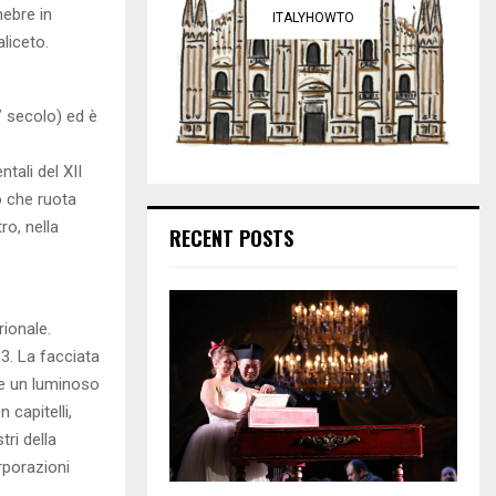
nebre in
ITALYHOWTO
liceto.
V secolo) ed è
ntali del XII
o che ruota
ro, nella
RECENT POSTS
rionale.
33. La facciata
pre un luminoso
 capitelli,
tri della
rporazioni