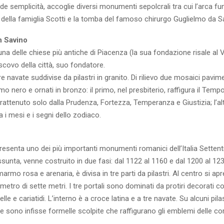
nde semplicità, accoglie diversi monumenti sepolcrali tra cui l’arca fu
ella famiglia Scotti e la tomba del famoso chirurgo Guglielmo da Sa
n Savino
na delle chiese più antiche di Piacenza (la sua fondazione risale al 
scovo della città, suo fondatore.
re navate suddivise da pilastri in granito. Di rilievo due mosaici pavime
o nero e ornati in bronzo: il primo, nel presbiterio, raffigura il Temp
attenuto solo dalla Prudenza, Fortezza, Temperanza e Giustizia; l’alt
ra i mesi e i segni dello zodiaco.
esenta uno dei più importanti monumenti romanici dell’Italia Settent
ssunta, venne costruito in due fasi: dal 1122 al 1160 e dal 1200 al 12
armo rosa e arenaria, è divisa in tre parti da pilastri. Al centro si a
etro di sette metri. I tre portali sono dominati da protiri decorati con
lle e cariatidi. L’interno è a croce latina e a tre navate. Su alcuni pilas
e sono infisse formelle scolpite che raffigurano gli emblemi delle co