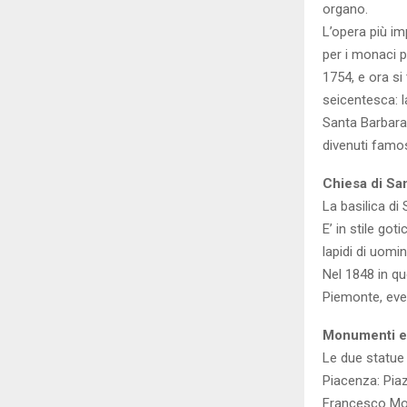
organo.
L’opera più im
per i monaci p
1754, e ora si
seicentesca: l
Santa Barbara;
divenuti famos
Chiesa di Sa
La basilica di
E’ in stile go
lapidi di uomin
Nel 1848 in qu
Piemonte, even
Monumenti eq
Le due statue 
Piacenza: Piaz
Francesco Moc