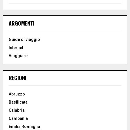
e
a
S
r
c
E
ARGOMENTI
h
f
A
o
Guide di viaggio
r
R
Internet
:
Viaggiare
C
H
REGIONI
Abruzzo
Basilicata
Calabria
Campania
Emilia Romagna