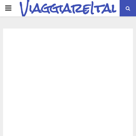
ViaggiareItalia
PRIMARY
MENU