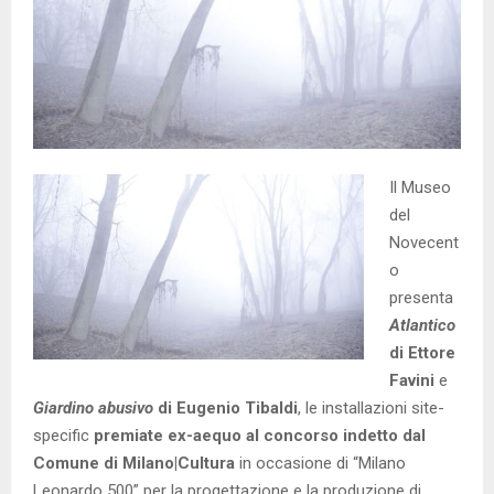
Il Museo
del
Novecent
o
presenta
Atlantico
di Ettore
Favini
e
Giardino abusivo
di Eugenio Tibaldi
, le installazioni site-
specific
premiate ex-aequo al concorso indetto dal
Comune di Milano|Cultura
in occasione di “Milano
Leonardo 500” per la progettazione e la produzione di