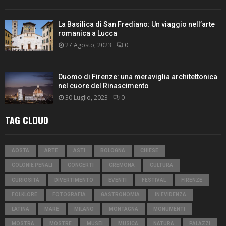
La Basilica di San Frediano: Un viaggio nell’arte
romanica a Lucca
27 Agosto, 2023
0
Duomo di Firenze: una meraviglia architettonica
nel cuore del Rinascimento
30 Luglio, 2023
0
TAG CLOUD
AOSTA
ARTE
ASTI
BOLOGNA
CHIESE
COLONIE PENALI
CONCERTI
CREMONA
CULTURA
CURIOSITÀ
DIVERTIMENTO
EVENTI
FESTIVAL
FIRENZE
FOLKLORE
FOTOGRAFIA
GASTRONOMIA
IN EVIDENZA
LATINA
MARE
MILANO
MONTAGNA
MONUMENTI
MOSTRA
MOSTRE
MUSEI
MUSICA
NATURA
PALAZZI