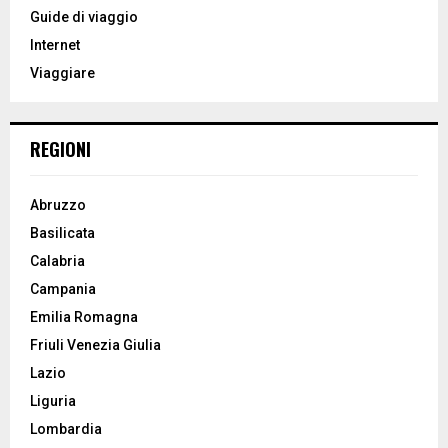
o
Guide di viaggio
r
R
Internet
:
Viaggiare
C
H
REGIONI
Abruzzo
Basilicata
Calabria
Campania
Emilia Romagna
Friuli Venezia Giulia
Lazio
Liguria
Lombardia