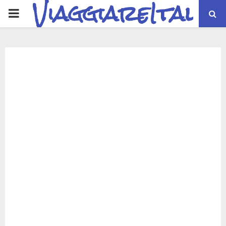
ViaggiareItalia
PRIMARY
MENU