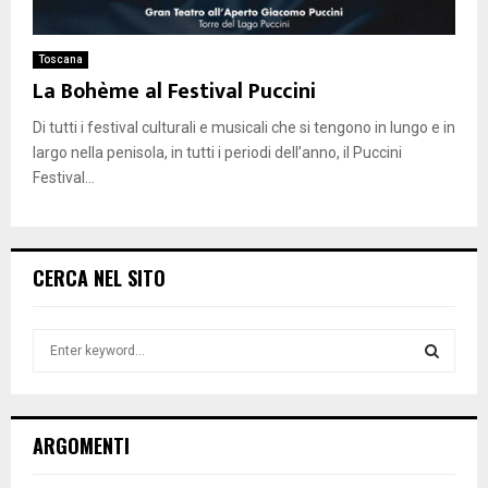
Toscana
La Bohème al Festival Puccini
Di tutti i festival culturali e musicali che si tengono in lungo e in
largo nella penisola, in tutti i periodi dell’anno, il Puccini
Festival...
CERCA NEL SITO
S
e
a
S
r
c
E
ARGOMENTI
h
f
A