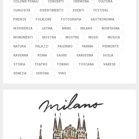
COLONIE PENALI
CONCERTI
CREMONA
CULTURA
CURIOSITÀ
DIVERTIMENTO
EVENTI
FESTIVAL
FIRENZE
FOLKLORE
FOTOGRAFIA
GASTRONOMIA
IN EVIDENZA
LATINA
MARE
MILANO
MONTAGNA
MONUMENTI
MOSTRA
MOSTRE
MUSEI
MUSICA
NATURA
PALAZZI
PALERMO
PARMA
PIEMONTE
RAVENNA
ROMA
SAGRE
SARDEGNA
SICILIA
STORIA
TEATRO
TORINO
TOSCANA
VARESE
VENEZIA
VERONA
VINO