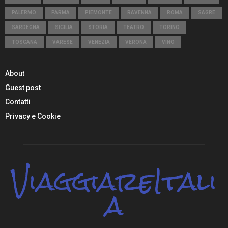
PALERMO
PARMA
PIEMONTE
RAVENNA
ROMA
SAGRE
SARDEGNA
SICILIA
STORIA
TEATRO
TORINO
TOSCANA
VARESE
VENEZIA
VERONA
VINO
About
Guest post
Contatti
Privacy e Cookie
ViaggiareItali
a