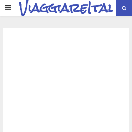
ViaggiareItalia
PRIMARY
MENU