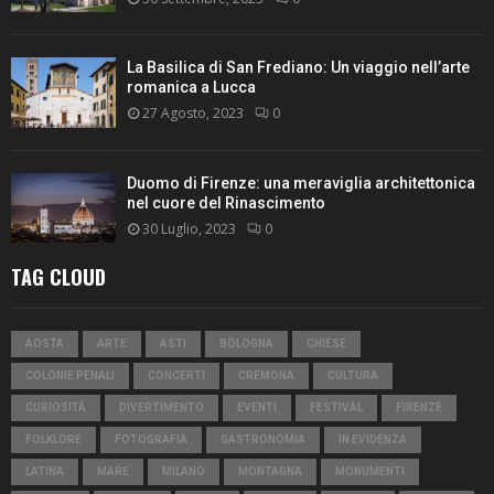
La Basilica di San Frediano: Un viaggio nell’arte
romanica a Lucca
27 Agosto, 2023
0
Duomo di Firenze: una meraviglia architettonica
nel cuore del Rinascimento
30 Luglio, 2023
0
TAG CLOUD
AOSTA
ARTE
ASTI
BOLOGNA
CHIESE
COLONIE PENALI
CONCERTI
CREMONA
CULTURA
CURIOSITÀ
DIVERTIMENTO
EVENTI
FESTIVAL
FIRENZE
FOLKLORE
FOTOGRAFIA
GASTRONOMIA
IN EVIDENZA
LATINA
MARE
MILANO
MONTAGNA
MONUMENTI