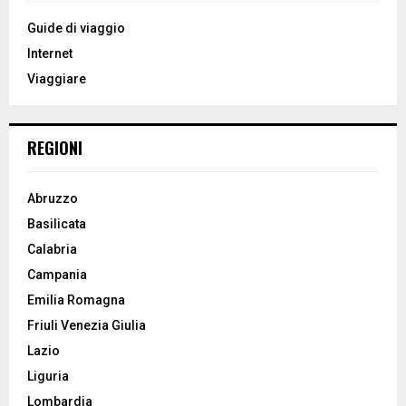
f
A
o
Guide di viaggio
r
R
Internet
:
Viaggiare
C
H
REGIONI
Abruzzo
Basilicata
Calabria
Campania
Emilia Romagna
Friuli Venezia Giulia
Lazio
Liguria
Lombardia