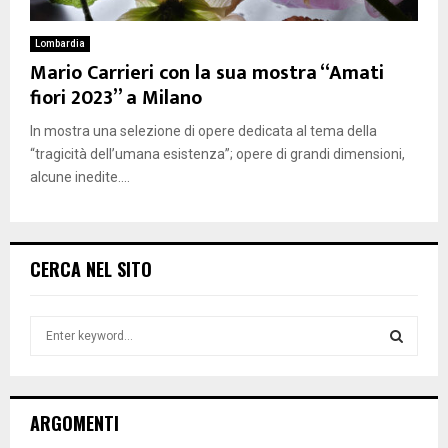
Lombardia
Mario Carrieri con la sua mostra “Amati
fiori 2023” a Milano
In mostra una selezione di opere dedicata al tema della
“tragicità dell’umana esistenza”; opere di grandi dimensioni,
alcune inedite....
CERCA NEL SITO
S
e
a
S
r
c
E
ARGOMENTI
h