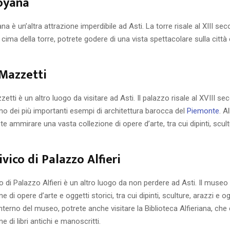
oyana
a è un’altra attrazione imperdibile ad Asti. La torre risale al XIII sec
 cima della torre, potrete godere di una vista spettacolare sulla città e
Mazzetti
etti è un altro luogo da visitare ad Asti. Il palazzo risale al XVIII se
o dei più importanti esempi di architettura barocca del
Piemonte
. A
te ammirare una vasta collezione di opere d’arte, tra cui dipinti, scult
vico di Palazzo Alfieri
o di Palazzo Alfieri è un altro luogo da non perdere ad Asti. Il museo
e di opere d’arte e oggetti storici, tra cui dipinti, sculture, arazzi e og
interno del museo, potrete anche visitare la Biblioteca Alfieriana, ch
e di libri antichi e manoscritti.