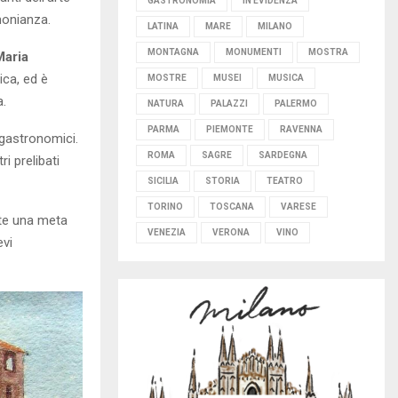
GASTRONOMIA
IN EVIDENZA
imonianza.
LATINA
MARE
MILANO
MONTAGNA
MONUMENTI
MOSTRA
Maria
ica, ed è
MOSTRE
MUSEI
MUSICA
a.
NATURA
PALAZZI
PALERMO
PARMA
PIEMONTE
RAVENNA
ogastronomici.
ROMA
SAGRE
SARDEGNA
ri prelibati
SICILIA
STORIA
TEATRO
TORINO
TOSCANA
VARESE
nte una meta
VENEZIA
VERONA
VINO
evi