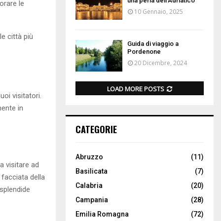
una perla dell’Adriatico
orare le
10 Gennaio, 2025
e città più
Guida di viaggio a
Pordenone
20 Dicembre, 2024
LOAD MORE POSTS
oi visitatori.
mente in
CATEGORIE
Abruzzo
(11)
a visitare ad
Basilicata
(7)
 facciata della
Calabria
(20)
 splendide
Campania
(28)
Emilia Romagna
(72)