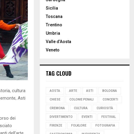
Sicilia
Toscana
Trentino
Umbria
Valle d’Aosta
Veneto
TAG CLOUD
toria, cultura
AOSTA
ARTE
ASTI
BOLOGNA
Piemonte, Asti
CHIESE
COLONIE PENALI
CONCERTI
CREMONA
CULTURA
CURIOSITÀ
DIVERTIMENTO
EVENTI
FESTIVAL
corso dei
asciato
FIRENZE
FOLKLORE
FOTOGRAFIA
nti dell’arte