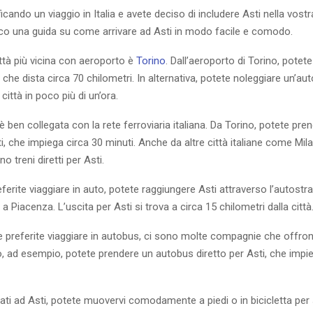
icando un viaggio in Italia e avete deciso di includere Asti nella vostr
ecco una guida su come arrivare ad Asti in modo facile e comodo.
città più vicina con aeroporto è
Torino
. Dall’aeroporto di Torino, potet
, che dista circa 70 chilometri. In alternativa, potete noleggiare un’aut
città in poco più di un’ora.
 è ben collegata con la rete ferroviaria italiana. Da Torino, potete pre
ti, che impiega circa 30 minuti. Anche da altre città italiane come Mi
o treni diretti per Asti.
eferite viaggiare in auto, potete raggiungere Asti attraverso l’autost
a Piacenza. L’uscita per Asti si trova a circa 15 chilometri dalla città
se preferite viaggiare in autobus, ci sono molte compagnie che offron
o, ad esempio, potete prendere un autobus diretto per Asti, che impi
vati ad Asti, potete muovervi comodamente a piedi o in bicicletta per 