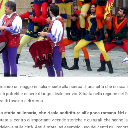
icando un viaggio in Italia e siete alla ricerca di una città che unisca s
sti potrebbe essere il luogo ideale per voi. Situata nella regione del 
ca di fascino e di storia.
na storia millenaria, che risale addirittura all’epoca romana
. Nel 
 stata al centro di importanti vicende storiche e culturali, che hanno l
elebile sulla città. Asti è stata, ad esempio, uno dei centri più importa