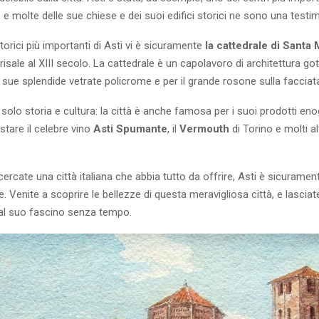
ia, e molte delle sue chiese e dei suoi edifici storici ne sono una test
 storici più importanti di Asti vi è sicuramente
la cattedrale di Santa 
 risale al XIII secolo. La cattedrale è un capolavoro di architettura got
sue splendide vetrate policrome e per il grande rosone sulla facciat
solo storia e cultura: la città è anche famosa per i suoi prodotti en
stare il celebre vino
Asti Spumante
, il
Vermouth
di Torino e molti alt
rcate una città italiana che abbia tutto da offrire, Asti è sicurame
. Venite a scoprire le bellezze di questa meravigliosa città, e lasciat
al suo fascino senza tempo.