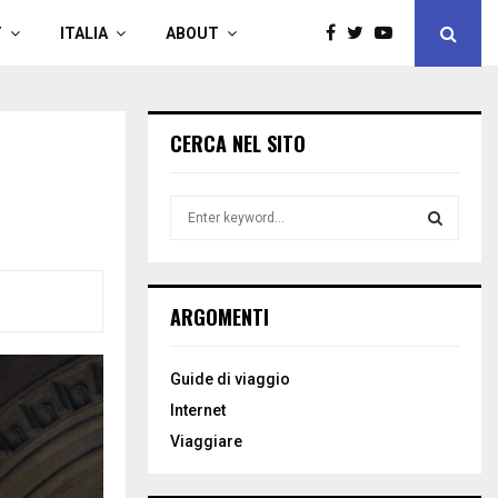
T
ITALIA
ABOUT
CERCA NEL SITO
S
e
a
S
r
c
E
ARGOMENTI
h
f
A
o
Guide di viaggio
r
R
Internet
:
C
Viaggiare
H