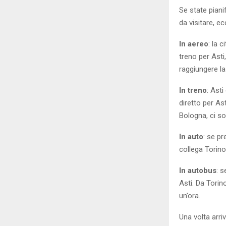
Se state pianif
da visitare, 
In aereo
: la 
treno per Asti
raggiungere la 
In treno
: Asti
diretto per As
Bologna, ci son
In auto
: se pr
collega Torino 
In autobus
: 
Asti. Da Torin
un’ora.
Una volta arri