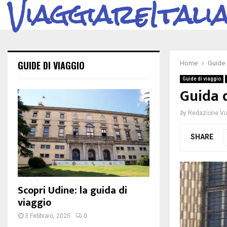
ViaggiareItali
GUIDE DI VIAGGIO
Home
Guide 
Guide di viaggio
Guida d
by
Redazione Via
SHARE
Scopri Udine: la guida di
viaggio
3 Febbraio, 2025
0