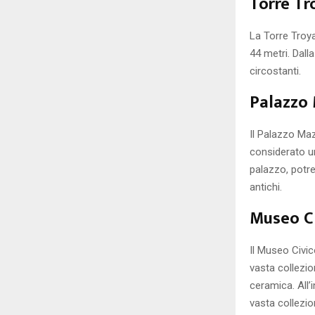
Torre Tr
La Torre Troyan
44 metri. Dalla
circostanti.
Palazzo 
Il Palazzo Mazz
considerato un
palazzo, potre
antichi.
Museo Ci
Il Museo Civic
vasta collezion
ceramica. All’
vasta collezion