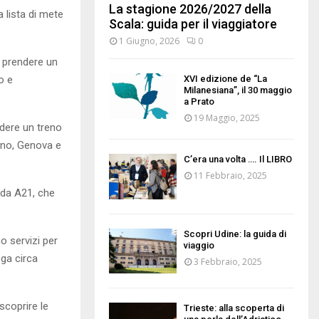
La stagione 2026/2027 della
a lista di mete
Scala: guida per il viaggiatore
1 Giugno, 2026
0
e prendere un
o e
XVI edizione de “La
Milanesiana”, il 30 maggio
a Prato
19 Maggio, 2025
ndere un treno
lano, Genova e
C’era una volta …. Il LIBRO
11 Febbraio, 2025
rada A21, che
.
Scopri Udine: la guida di
o servizi per
viaggio
ega circa
3 Febbraio, 2025
scoprire le
Trieste: alla scoperta di