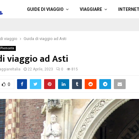
a
GUIDE DI VIAGGIO
VIAGGIARE
INTERNE
di viaggio
Guida di viaggio ad Asti
Piemonte
i viaggio ad Asti
ggiareItalia
22 Aprile, 2023
0
815
0