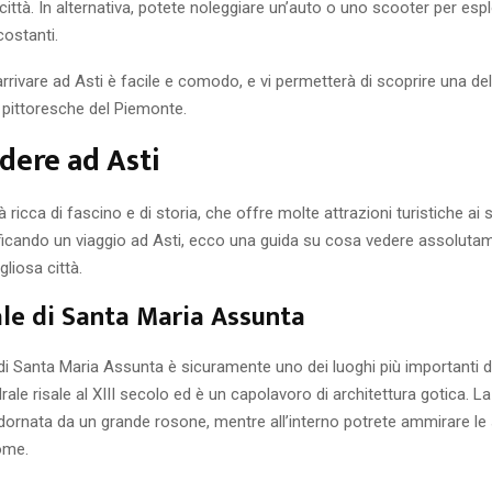
 città. In alternativa, potete noleggiare un’auto o uno scooter per espl
ostanti.
arrivare ad Asti è facile e comodo, e vi permetterà di scoprire una dell
 pittoresche del Piemonte.
dere ad Asti
à ricca di fascino e di storia, che offre molte attrazioni turistiche ai su
ificando un viaggio ad Asti, ecco una guida su cosa vedere assoluta
liosa città.
le di Santa Maria Assunta
di Santa Maria Assunta è sicuramente uno dei luoghi più importanti d
rale risale al XIII secolo ed è un capolavoro di architettura gotica. La
dornata da un grande rosone, mentre all’interno potrete ammirare le
ome.