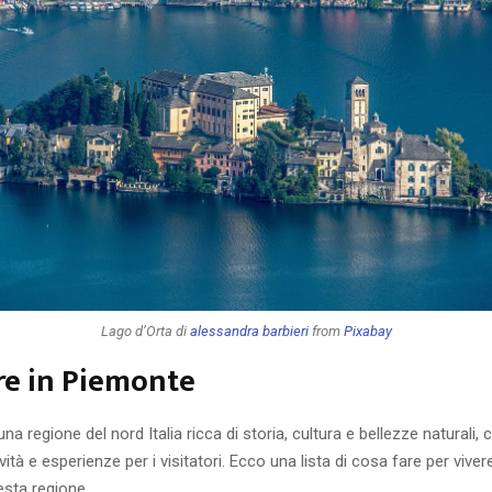
Lago d’Orta di
alessandra barbieri
from
Pixabay
re in Piemonte
na regione del nord Italia ricca di storia, cultura e bellezze naturali, 
ità e esperienze per i visitatori. Ecco una lista di cosa fare per viver
esta regione.