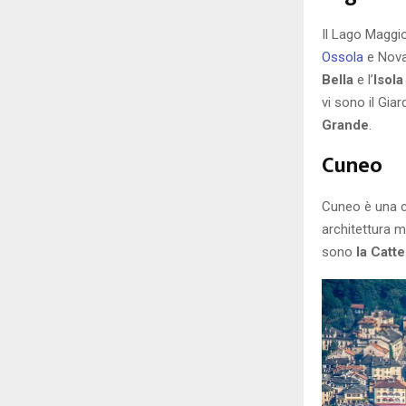
Il Lago Maggior
Ossola
e Novar
Bella
e l’
Isol
vi sono il Gia
Grande
.
Cuneo
Cuneo è una ci
architettura m
sono
la Catt