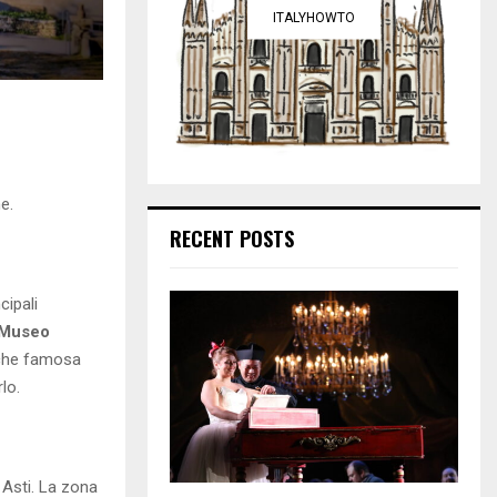
ITALYHOWTO
e.
RECENT POSTS
cipali
 Museo
nche famosa
lo.
e Asti. La zona