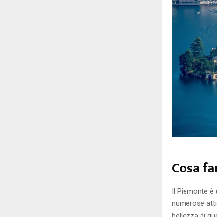
Cosa fa
Il Piemonte è u
numerose attiv
bellezza di qu