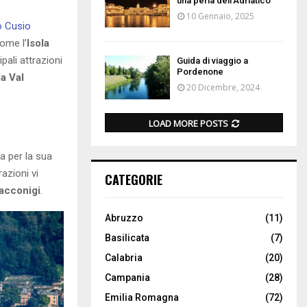
una perla dell’Adriatico
10 Gennaio, 2025
 Cusio
ome l’
Isola
cipali attrazioni
Guida di viaggio a
Pordenone
la Val
20 Dicembre, 2024
LOAD MORE POSTS
a per la sua
razioni vi
CATEGORIE
Racconigi
.
Abruzzo
(11)
Basilicata
(7)
Calabria
(20)
Campania
(28)
Emilia Romagna
(72)