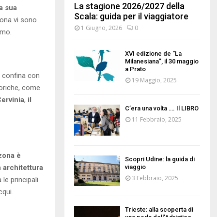
La stagione 2026/2027 della
a sua
Scala: guida per il viaggiatore
 zona vi sono
1 Giugno, 2026
0
imo.
XVI edizione de “La
Milanesiana”, il 30 maggio
a Prato
e confina con
19 Maggio, 2025
storiche, come
ervinia
,
il
C’era una volta …. Il LIBRO
11 Febbraio, 2025
zona è
Scopri Udine: la guida di
viaggio
a
architettura
3 Febbraio, 2025
a le principali
cqui.
Trieste: alla scoperta di