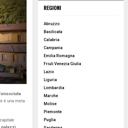
REGIONI
Abruzzo
Basilicata
Calabria
Campania
Emilia Romagna
Friuli Venezia Giulia
Lazio
Liguria
Lombardia
Conosciuta
Marche
nte è una meta
Molise
Piemonte
 capitale
Puglia
 palazzi
Sardegna