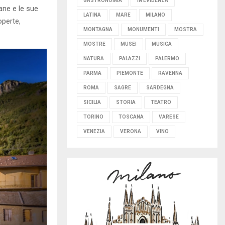
GASTRONOMIA
IN EVIDENZA
ane e le sue
LATINA
MARE
MILANO
operte,
MONTAGNA
MONUMENTI
MOSTRA
MOSTRE
MUSEI
MUSICA
NATURA
PALAZZI
PALERMO
PARMA
PIEMONTE
RAVENNA
ROMA
SAGRE
SARDEGNA
SICILIA
STORIA
TEATRO
TORINO
TOSCANA
VARESE
VENEZIA
VERONA
VINO