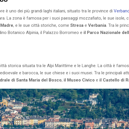
e è uno dei più grandi laghi italiani, situato tra le province di
Verbano
a. La zona è famosa per i suoi paesaggi mozzafiato, le sue isole, c
a Madre
, e le sue città storiche, come
Stresa
e
Verbania
. Tra le prin
rdino Botanico Alpinia, il Palazzo Borromeo e
il Parco Nazionale del
ttà storica situata tra le Alpi Marittime e le Langhe. La città è famos
edioevale e barocca, le sue chiese e i suoi musei. Tra le principali att
edrale di Santa Maria del Bosco
,
il Museo Civico
e
il Castello di 