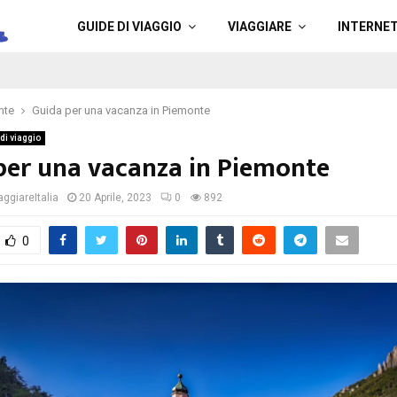
a
GUIDE DI VIAGGIO
VIAGGIARE
INTERNE
nte
Guida per una vacanza in Piemonte
di viaggio
per una vacanza in Piemonte
ggiareItalia
20 Aprile, 2023
0
892
0