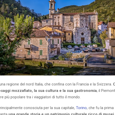
una regione del nord Italia, che confina con la Francia e la Svizzera.
esaggi mozzafiato, la sua cultura e la sua gastronomia
, il Piemo
e più popolare tra i viaggiatori di tutto il mondo.
rincipalmente conosciuta per la sua capitale,
Torino
, che fu la prima
 vanta
una grande storia e un patrimonio culturale ricco di musei,