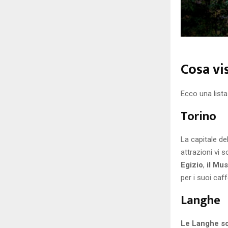
Cosa vi
Ecco una lista
Torino
La capitale del
attrazioni vi 
Egizio
,
il Mu
per i suoi caf
Langhe
Le Langhe so