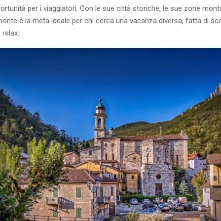
tunità per i viaggiatori. Con le sue città storiche, le sue zone mont
emonte è la meta ideale per chi cerca una vacanza diversa, fatta di sc
 relax.