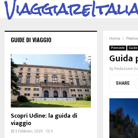
ViaggiareItali
GUIDE DI VIAGGIO
Home
Piemo
Piemonte
Guide 
Guida 
by
Redazione Via
SHARE
Scopri Udine: la guida di
viaggio
3 Febbraio, 2025
0