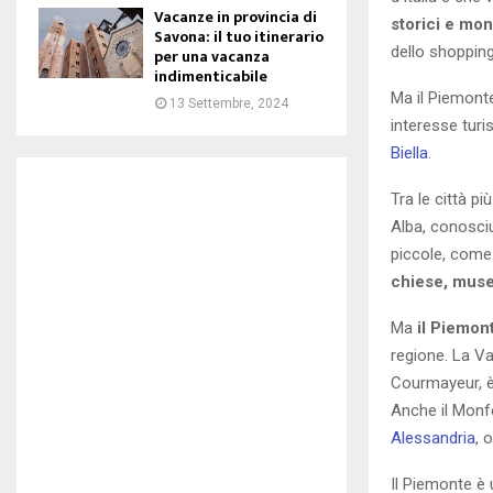
Vacanze in provincia di
storici e mo
Savona: il tuo itinerario
dello shopping
per una vacanza
indimenticabile
Ma il Piemonte
13 Settembre, 2024
interesse turi
Biella
.
Tra le città p
Alba, conosciu
piccole, com
chiese, musei
Ma
il Piemon
regione. La Va
Courmayeur, è 
Anche il Monfe
Alessandria
, 
Il Piemonte è 