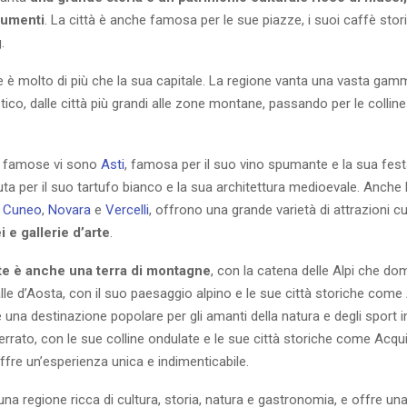
numenti
. La città è anche famosa per le sue piazze, i suoi caffè stori
.
 è molto di più che la sua capitale. La regione vanta una vasta gamm
stico, dalle città più grandi alle zone montane, passando per le colline 
iù famose vi sono
Asti
, famosa per il suo vino spumante e la sua festa
ta per il suo tartufo bianco e la sua architettura medioevale. Anche l
e
Cuneo
,
Novara
e
Vercelli
, offrono una grande varietà di attrazioni cu
 e gallerie d’arte
.
te è anche una terra di montagne
, con la catena delle Alpi che dom
lle d’Aosta, con il suo paesaggio alpino e le sue città storiche come
una destinazione popolare per gli amanti della natura e degli sport in
rrato, con le sue colline ondulate e le sue città storiche come Acqu
offre un’esperienza unica e indimenticabile.
una regione ricca di cultura, storia, natura e gastronomia, e offre un