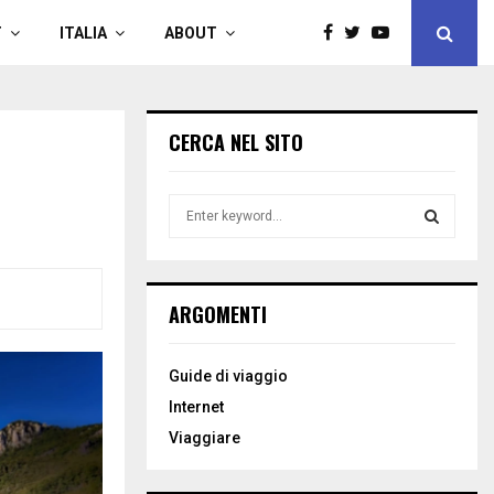
T
ITALIA
ABOUT
CERCA NEL SITO
S
e
a
S
r
c
E
ARGOMENTI
h
f
A
o
Guide di viaggio
r
R
Internet
:
C
Viaggiare
H