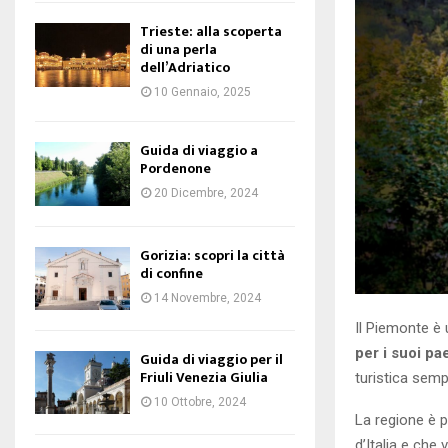
Trieste: alla scoperta
di una perla
dell’Adriatico
10 Gennaio, 2025
Guida di viaggio a
Pordenone
20 Dicembre, 2024
Gorizia: scopri la città
di confine
14 Novembre, 2024
Il Piemonte è 
per i suoi pa
Guida di viaggio per il
Friuli Venezia Giulia
turistica sempr
10 Ottobre, 2024
La regione è p
d’Italia e che