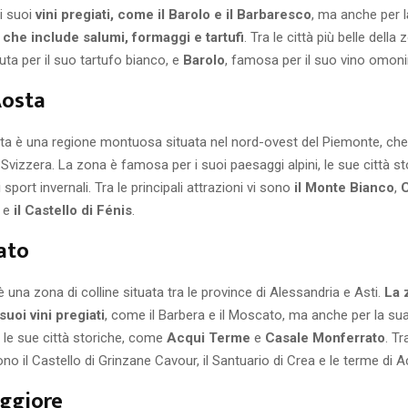
i suoi
vini pregiati, come il Barolo e il Barbaresco
, ma anche per l
che include salumi, formaggi e tartufi
. Tra le città più belle della
uta per il suo tartufo bianco, e
Barolo
, famosa per il suo vino omon
Aosta
sta è una regione montuosa situata nel nord-ovest del Piemonte, ch
a Svizzera. La zona è famosa per i suoi paesaggi alpini, le sue città 
 sport invernali. Tra le principali attrazioni vi sono
il Monte Bianco
,
C
e
il Castello di Fénis
.
ato
è una zona di colline situata tra le province di Alessandria e Asti.
La 
suoi vini pregiati
, come il Barbera e il Moscato, ma anche per la su
 le sue città storiche, come
Acqui Terme
e
Casale Monferrato
. Tr
ono il Castello di Grinzane Cavour, il Santuario di Crea e le terme di A
ggiore