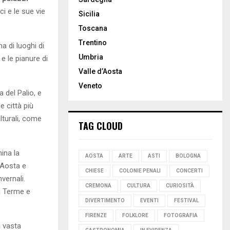
ci e le sue vie
Sicilia
Toscana
Trentino
a di luoghi di
Umbria
e le pianure di
Valle d’Aosta
Veneto
 del Palio, e
e città più
lturali, come
TAG CLOUD
ina la
AOSTA
ARTE
ASTI
BOLOGNA
 Aosta e
CHIESE
COLONIE PENALI
CONCERTI
vernali.
CREMONA
CULTURA
CURIOSITÀ
i Terme e
DIVERTIMENTO
EVENTI
FESTIVAL
FIRENZE
FOLKLORE
FOTOGRAFIA
a vasta