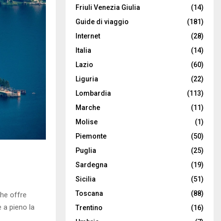
Friuli Venezia Giulia
(14)
Guide di viaggio
(181)
Internet
(28)
Italia
(14)
Lazio
(60)
Liguria
(22)
Lombardia
(113)
Marche
(11)
Molise
(1)
Piemonte
(50)
Puglia
(25)
Sardegna
(19)
Sicilia
(51)
Toscana
(88)
che offre
e a pieno la
Trentino
(16)