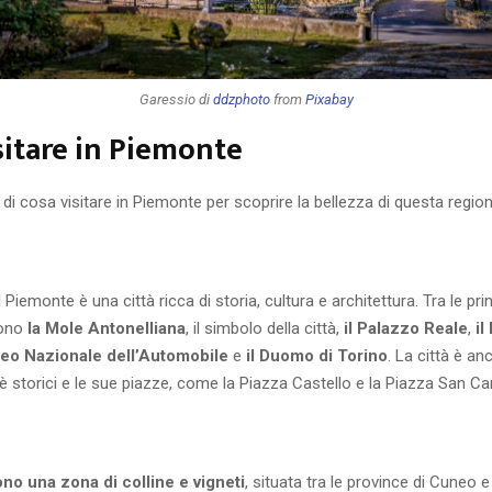
Garessio di
ddzphoto
from
Pixabay
sitare in Piemonte
 di cosa visitare in Piemonte per scoprire la bellezza di questa region
 Piemonte è una città ricca di storia, cultura e architettura. Tra le prin
sono
la Mole Antonelliana
, il simbolo della città,
il Palazzo Reale
,
il
seo Nazionale dell’Automobile
e
il Duomo di Torino
. La città è a
fè storici e le sue piazze, come la Piazza Castello e la Piazza San Car
no una zona di colline e vigneti
, situata tra le province di Cuneo 