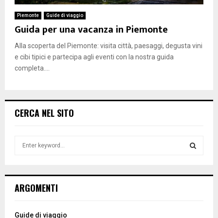
Piemonte
Guide di viaggio
Guida per una vacanza in Piemonte
Alla scoperta del Piemonte: visita città, paesaggi, degusta vini
e cibi tipici e partecipa agli eventi con la nostra guida
completa....
CERCA NEL SITO
S
e
a
S
r
c
E
ARGOMENTI
h
f
A
o
Guide di viaggio