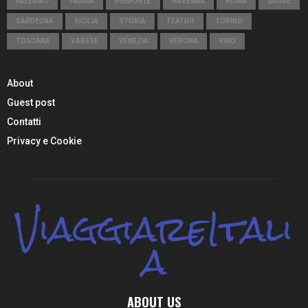
PALERMO
PARMA
PIEMONTE
RAVENNA
ROMA
SAGRE
SARDEGNA
SICILIA
STORIA
TEATRO
TORINO
TOSCANA
VARESE
VENEZIA
VERONA
VINO
About
Guest post
Contatti
Privacy e Cookie
ViaggiareItali
a
ABOUT US