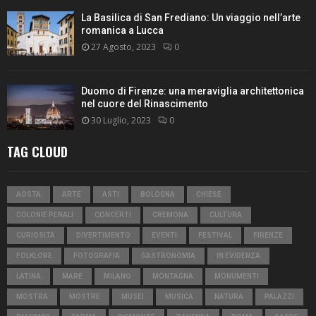
La Basilica di San Frediano: Un viaggio nell’arte
romanica a Lucca
27 Agosto, 2023
0
Duomo di Firenze: una meraviglia architettonica
nel cuore del Rinascimento
30 Luglio, 2023
0
TAG CLOUD
AOSTA
ARTE
ASTI
BOLOGNA
CHIESE
COLONIE PENALI
CONCERTI
CREMONA
CULTURA
CURIOSITÀ
DIVERTIMENTO
EVENTI
FESTIVAL
FIRENZE
FOLKLORE
FOTOGRAFIA
GASTRONOMIA
IN EVIDENZA
LATINA
MARE
MILANO
MONTAGNA
MONUMENTI
MOSTRA
MOSTRE
MUSEI
MUSICA
NATURA
PALAZZI