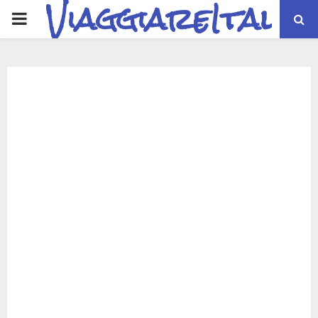
ViaggiareItalia
PRIMARY
MENU