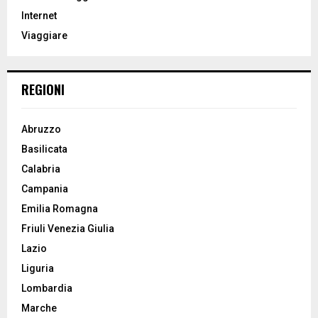
r
R
Internet
:
Viaggiare
C
H
REGIONI
Abruzzo
Basilicata
Calabria
Campania
Emilia Romagna
Friuli Venezia Giulia
Lazio
Liguria
Lombardia
Marche