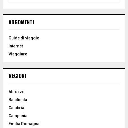
e
a
S
r
c
E
ARGOMENTI
h
f
A
o
Guide di viaggio
r
R
Internet
:
Viaggiare
C
H
REGIONI
Abruzzo
Basilicata
Calabria
Campania
Emilia Romagna