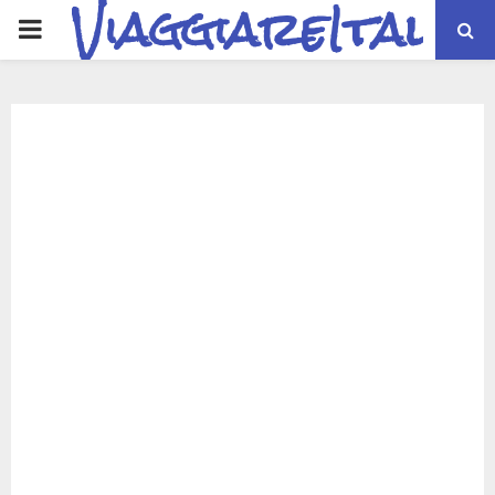
ViaggiareItalia
PRIMARY
MENU