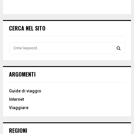
CERCA NEL SITO
S
e
a
S
r
c
E
ARGOMENTI
h
f
A
o
Guide di viaggio
r
R
Internet
:
Viaggiare
C
H
REGIONI