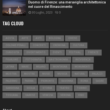
Duomo di Firenze: una meraviglia architettonica
nel cuore del Rinascimento
30 Luglio, 2023
0
TAG CLOUD
AOSTA
ARTE
ASTI
BOLOGNA
CHIESE
COLONIE PENALI
CONCERTI
CREMONA
CULTURA
CURIOSITÀ
DIVERTIMENTO
EVENTI
FESTIVAL
FIRENZE
FOLKLORE
FOTOGRAFIA
GASTRONOMIA
IN EVIDENZA
LATINA
MARE
MILANO
MONTAGNA
MONUMENTI
MOSTRA
MOSTRE
MUSEI
MUSICA
NATURA
PALAZZI
PALERMO
PARMA
PIEMONTE
RAVENNA
ROMA
SAGRE
SARDEGNA
SICILIA
STORIA
TEATRO
TORINO
TOSCANA
VARESE
VENEZIA
VERONA
VINO