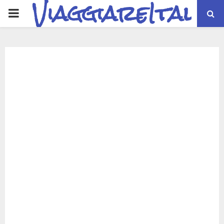
ViaggiareItalia
PRIMARY
MENU