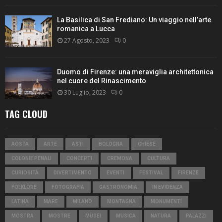
La Basilica di San Frediano: Un viaggio nell’arte
romanica a Lucca
27 Agosto, 2023
0
Duomo di Firenze: una meraviglia architettonica
nel cuore del Rinascimento
30 Luglio, 2023
0
TAG CLOUD
AOSTA
ARTE
ASTI
BOLOGNA
CHIESE
COLONIE PENALI
CONCERTI
CREMONA
CULTURA
CURIOSITÀ
DIVERTIMENTO
EVENTI
FESTIVAL
FIRENZE
FOLKLORE
FOTOGRAFIA
GASTRONOMIA
IN EVIDENZA
LATINA
MARE
MILANO
MONTAGNA
MONUMENTI
MOSTRA
MOSTRE
MUSEI
MUSICA
NATURA
PALAZZI