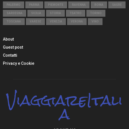
PALERMO
PARMA
PIEMONTE
RAVENNA
ROMA
SAGRE
SARDEGNA
SICILIA
STORIA
TEATRO
TORINO
TOSCANA
VARESE
VENEZIA
VERONA
VINO
About
Guest post
Contatti
Privacy e Cookie
ViaggiareItali
a