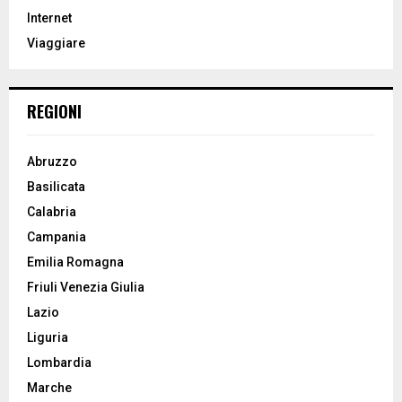
r
R
Internet
:
Viaggiare
C
H
REGIONI
Abruzzo
Basilicata
Calabria
Campania
Emilia Romagna
Friuli Venezia Giulia
Lazio
Liguria
Lombardia
Marche