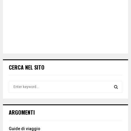
CERCA NEL SITO
S
e
a
S
r
c
E
ARGOMENTI
h
f
A
o
Guide di viaggio