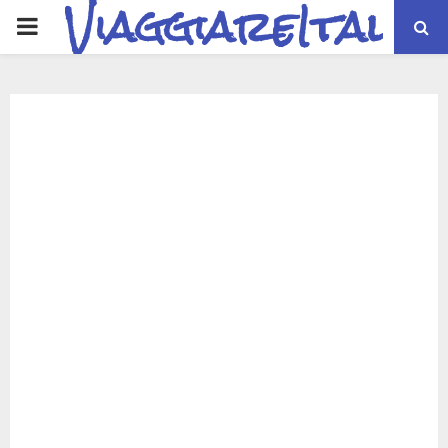
ViaggiareItalia
PRIMARY
MENU