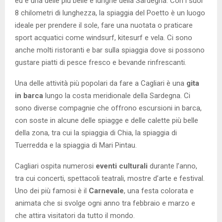
ed è una delle più belle e lunghe della Sardegna. Con i suoi
8 chilometri di lunghezza, la spiaggia del Poetto è un luogo
ideale per prendere il sole, fare una nuotata o praticare
sport acquatici come windsurf, kitesurf e vela. Ci sono
anche molti ristoranti e bar sulla spiaggia dove si possono
gustare piatti di pesce fresco e bevande rinfrescanti.
Una delle attività più popolari da fare a Cagliari è una
gita
in barca
lungo la costa meridionale della Sardegna. Ci
sono diverse compagnie che offrono escursioni in barca,
con soste in alcune delle spiagge e delle calette più belle
della zona, tra cui la spiaggia di Chia, la spiaggia di
Tuerredda e la spiaggia di Mari Pintau.
Cagliari ospita numerosi
eventi culturali
durante l’anno,
tra cui concerti, spettacoli teatrali, mostre d’arte e festival.
Uno dei più famosi è il
Carnevale
, una festa colorata e
animata che si svolge ogni anno tra febbraio e marzo e
che attira visitatori da tutto il mondo.