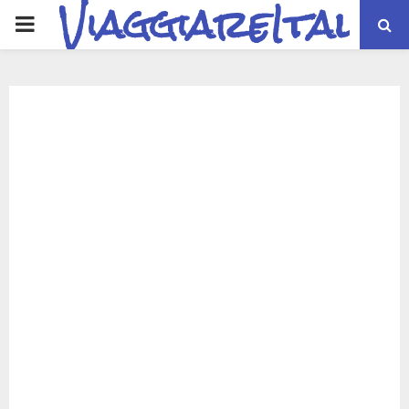
ViaggiareItalia
PRIMARY
MENU