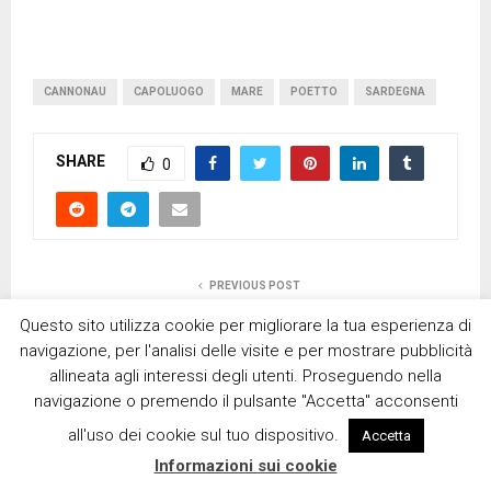
CANNONAU
CAPOLUOGO
MARE
POETTO
SARDEGNA
SHARE
0
PREVIOUS POST
La Basilica di Sant’Apollinare in Classe (Ravenna)
Questo sito utilizza cookie per migliorare la tua esperienza di
navigazione, per l'analisi delle visite e per mostrare pubblicità
allineata agli interessi degli utenti. Proseguendo nella
NEXT POST
navigazione o premendo il pulsante "Accetta" acconsenti
Alla scoperta della provincia di Nuoro
all'uso dei cookie sul tuo dispositivo.
Accetta
Informazioni sui cookie