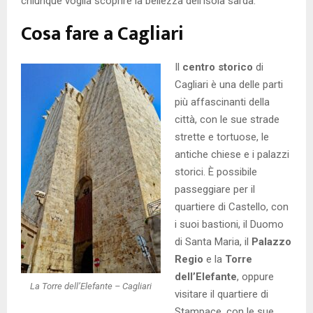
chiunque voglia scoprire la bellezza dell’isola sarda.
Cosa fare a Cagliari
Il
centro storico
di
Cagliari è una delle parti
più affascinanti della
città, con le sue strade
strette e tortuose, le
antiche chiese e i palazzi
storici. È possibile
passeggiare per il
quartiere di Castello, con
i suoi bastioni, il Duomo
di Santa Maria, il
Palazzo
Regio
e la
Torre
dell’Elefante
, oppure
La Torre dell’Elefante – Cagliari
visitare il quartiere di
Stampace, con le sue