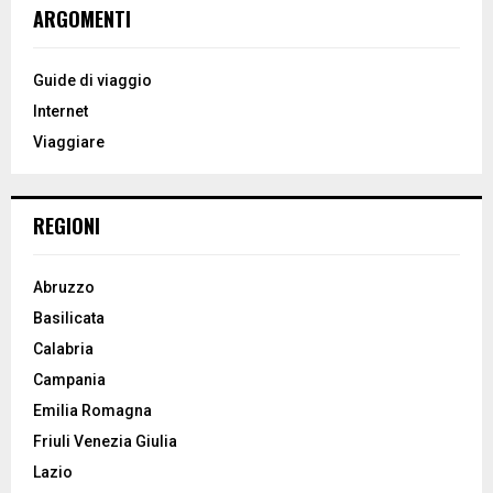
c
E
ARGOMENTI
h
f
A
o
Guide di viaggio
r
R
Internet
:
Viaggiare
C
H
REGIONI
Abruzzo
Basilicata
Calabria
Campania
Emilia Romagna
Friuli Venezia Giulia
Lazio