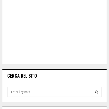
CERCA NEL SITO
S
e
a
S
r