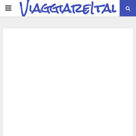
ViaggiareItalia
PRIMARY
MENU