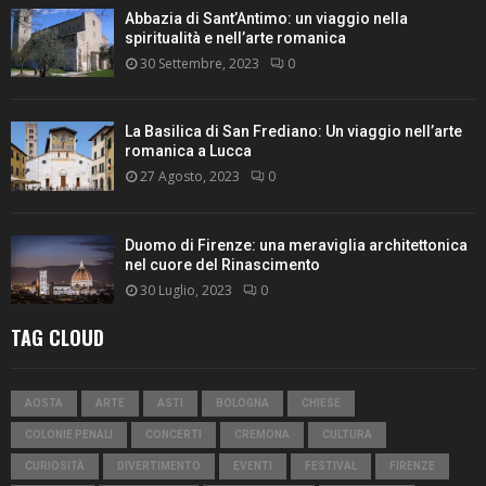
Abbazia di Sant’Antimo: un viaggio nella
spiritualità e nell’arte romanica
30 Settembre, 2023
0
La Basilica di San Frediano: Un viaggio nell’arte
romanica a Lucca
27 Agosto, 2023
0
Duomo di Firenze: una meraviglia architettonica
nel cuore del Rinascimento
30 Luglio, 2023
0
TAG CLOUD
AOSTA
ARTE
ASTI
BOLOGNA
CHIESE
COLONIE PENALI
CONCERTI
CREMONA
CULTURA
CURIOSITÀ
DIVERTIMENTO
EVENTI
FESTIVAL
FIRENZE