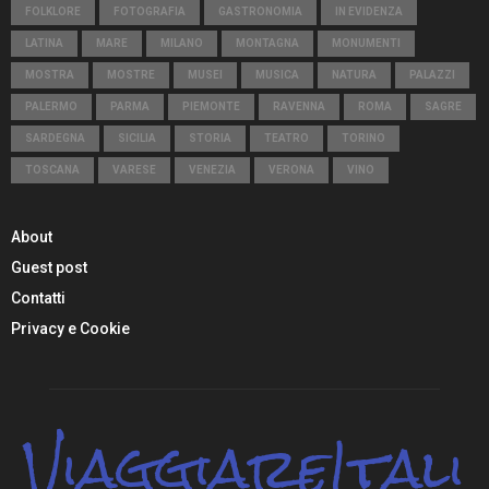
FOLKLORE
FOTOGRAFIA
GASTRONOMIA
IN EVIDENZA
LATINA
MARE
MILANO
MONTAGNA
MONUMENTI
MOSTRA
MOSTRE
MUSEI
MUSICA
NATURA
PALAZZI
PALERMO
PARMA
PIEMONTE
RAVENNA
ROMA
SAGRE
SARDEGNA
SICILIA
STORIA
TEATRO
TORINO
TOSCANA
VARESE
VENEZIA
VERONA
VINO
About
Guest post
Contatti
Privacy e Cookie
ViaggiareItali