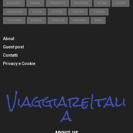
PALERMO
PARMA
PIEMONTE
RAVENNA
ROMA
SAGRE
SARDEGNA
SICILIA
STORIA
TEATRO
TORINO
TOSCANA
VARESE
VENEZIA
VERONA
VINO
About
Guest post
Contatti
Privacy e Cookie
ViaggiareItali
a