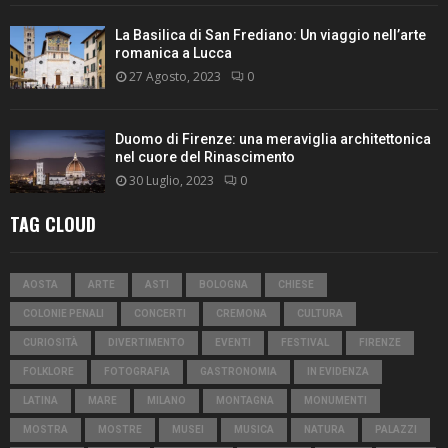
La Basilica di San Frediano: Un viaggio nell’arte
romanica a Lucca
27 Agosto, 2023
0
Duomo di Firenze: una meraviglia architettonica
nel cuore del Rinascimento
30 Luglio, 2023
0
TAG CLOUD
AOSTA
ARTE
ASTI
BOLOGNA
CHIESE
COLONIE PENALI
CONCERTI
CREMONA
CULTURA
CURIOSITÀ
DIVERTIMENTO
EVENTI
FESTIVAL
FIRENZE
FOLKLORE
FOTOGRAFIA
GASTRONOMIA
IN EVIDENZA
LATINA
MARE
MILANO
MONTAGNA
MONUMENTI
MOSTRA
MOSTRE
MUSEI
MUSICA
NATURA
PALAZZI