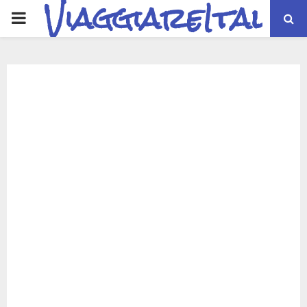
ViaggiareItalia
PRIMARY
MENU