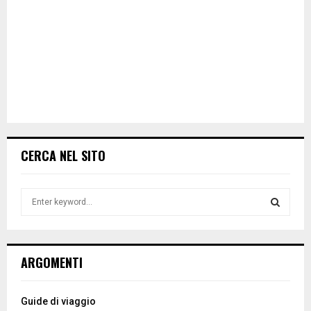
CERCA NEL SITO
S
e
a
S
r
c
E
ARGOMENTI
h
f
A
o
Guide di viaggio