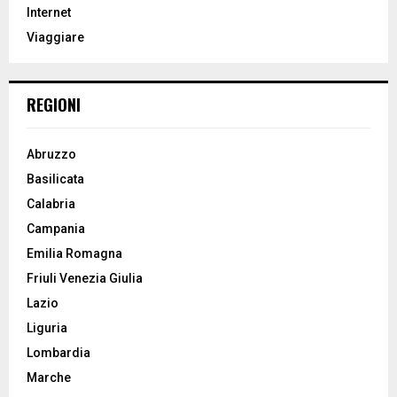
r
R
Internet
:
Viaggiare
C
H
REGIONI
Abruzzo
Basilicata
Calabria
Campania
Emilia Romagna
Friuli Venezia Giulia
Lazio
Liguria
Lombardia
Marche