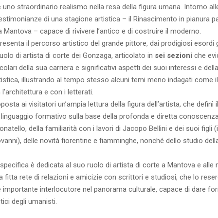
 uno straordinario realismo nella resa della figura umana. Intorno all
testimonianze di una stagione artistica – il Rinascimento in pianura 
 Mantova – capace di rivivere l’antico e di costruire il moderno.
esenta il percorso artistico del grande pittore, dai prodigiosi esordi g
uolo di artista di corte dei Gonzaga, articolato in
sei sezioni
che evi
lari della sua carriera e significativi aspetti dei suoi interessi e dell
tistica, illustrando al tempo stesso alcuni temi meno indagati come il
architettura e con i letterati.
osta ai visitatori un’ampia lettura della figura dell’artista, che definì i
 linguaggio formativo sulla base della profonda e diretta conoscenza
atello, della familiarità con i lavori di Jacopo Bellini e dei suoi figli (
ovanni), delle novità fiorentine e fiamminghe, nonché dello studio dell
specifica è dedicata al suo ruolo di artista di corte a Mantova e alle
 la fitta rete di relazioni e amicizie con scrittori e studiosi, che lo rese
 importante interlocutore nel panorama culturale, capace di dare for
ici degli umanisti.