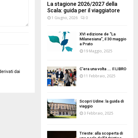
La stagione 2026/2027 della
Scala: guida per il viaggiatore
1 Giugno, 2026
0
XVI edizione de “La
Milanesiana”, il 30 maggio
a Prato
19 Maggio, 2025
C’era una volta …. Il LIBRO
erivati dai
11 Febbraio, 2025
Scopri Udine: la guida di
viaggio
3 Febbraio, 2025
Trieste: alla scoperta di