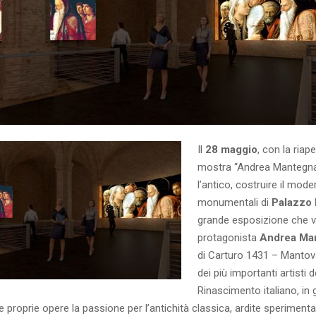
Il
28 maggio
, con la riape
mostra “Andrea Mantegna.
l’antico, costruire il mode
monumentali di
Palazzo
grande esposizione che 
protagonista
Andrea Ma
di Carturo 1431 – Mantov
dei più importanti artisti d
Rinascimento italiano, in 
e proprie opere la passione per l’antichità classica, ardite sperimenta