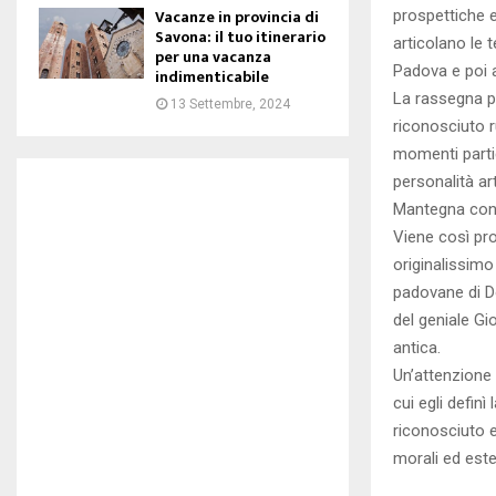
Vacanze in provincia di
prospettiche e
Savona: il tuo itinerario
articolano le 
per una vacanza
Padova e poi a
indimenticabile
La rassegna pr
13 Settembre, 2024
riconosciuto r
momenti partico
personalità ar
Mantegna con l’
Viene così prop
originalissimo
padovane di Don
del geniale Gi
antica.
Un’attenzione 
cui egli definì
riconosciuto e
morali ed estet