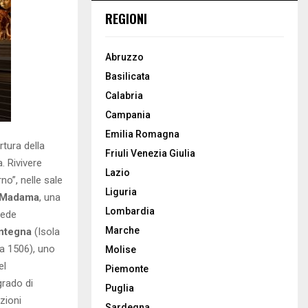
REGIONI
Abruzzo
Basilicata
Calabria
Campania
Emilia Romagna
rtura della
Friuli Venezia Giulia
 Rivivere
Lazio
rno”, nelle sale
Liguria
 Madama
, una
Lombardia
vede
Marche
ntegna
(Isola
a 1506), uno
Molise
el
Piemonte
grado di
Puglia
zioni
Sardegna