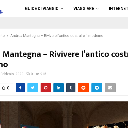
a
GUIDE DI VIAGGIO
VIAGGIARE
INTERNE
nte
Andrea Mantegna – Rivivere l’antico costruire il moderno
Mantegna – Rivivere l’antico costr
no
 Febbraio, 2020
0
915
0