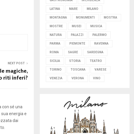
GASTRONOMIA
IN EVIDENZA
LATINA
MARE
MILANO
MONTAGNA
MONUMENTI
MOSTRA
MOSTRE
MUSEI
MUSICA
NATURA
PALAZZI
PALERMO
PARMA
PIEMONTE
RAVENNA
ROMA
SAGRE
SARDEGNA
SICILIA
STORIA
TEATRO
NEXT POST
le magiche,
TORINO
TOSCANA
VARESE
 riti inferi?
VENEZIA
VERONA
VINO
ta con sé una
a sua energia e
ezzata dai
to.