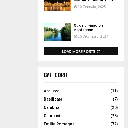
una perla dell’Adriatico
10 Gennaio, 2025
Guida di viaggio a
Pordenone
20 Dicembre, 2024
LOAD MORE POSTS
CATEGORIE
Abruzzo
(11)
Basilicata
(7)
Calabria
(20)
Campania
(28)
Emilia Romagna
(72)