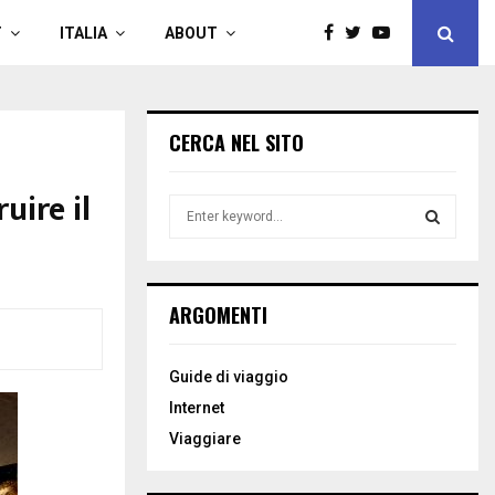
T
ITALIA
ABOUT
CERCA NEL SITO
uire il
S
e
a
S
r
c
E
ARGOMENTI
h
f
A
o
Guide di viaggio
r
R
Internet
:
C
Viaggiare
H