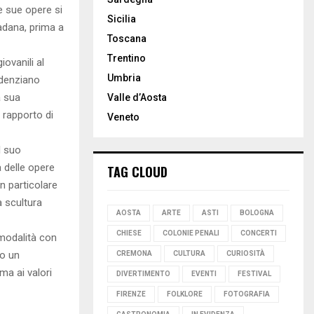
e sue opere si
Sicilia
padana, prima a
Toscana
Trentino
iovanili al
Umbria
denziano
a sua
Valle d’Aosta
 rapporto di
Veneto
l suo
 delle opere
TAG CLOUD
in particolare
a scultura
AOSTA
ARTE
ASTI
BOLOGNA
CHIESE
COLONIE PENALI
CONCERTI
 modalità con
ro un
CREMONA
CULTURA
CURIOSITÀ
ma ai valori
DIVERTIMENTO
EVENTI
FESTIVAL
FIRENZE
FOLKLORE
FOTOGRAFIA