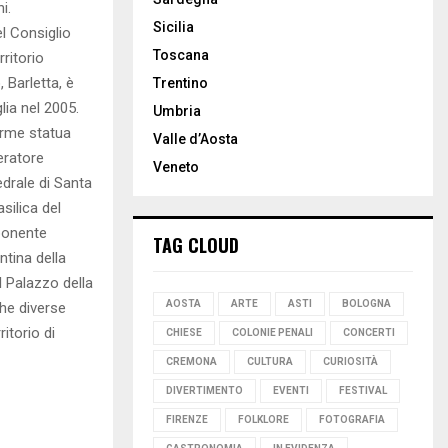
i.
Sicilia
el Consiglio
Toscana
rritorio
 Barletta, è
Trentino
lia nel 2005.
Umbria
orme statua
Valle d’Aosta
eratore
Veneto
edrale di Santa
silica del
mponente
TAG CLOUD
ntina della
l Palazzo della
AOSTA
ARTE
ASTI
BOLOGNA
che diverse
itorio di
CHIESE
COLONIE PENALI
CONCERTI
CREMONA
CULTURA
CURIOSITÀ
DIVERTIMENTO
EVENTI
FESTIVAL
FIRENZE
FOLKLORE
FOTOGRAFIA