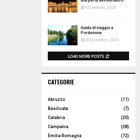
una perla dell’Adriatico
10 Gennaio, 2025
Guida di viaggio a
Pordenone
20 Dicembre, 2024
LOAD MORE POSTS
CATEGORIE
Abruzzo
(11)
Basilicata
(7)
Calabria
(20)
Campania
(28)
Emilia Romagna
(72)