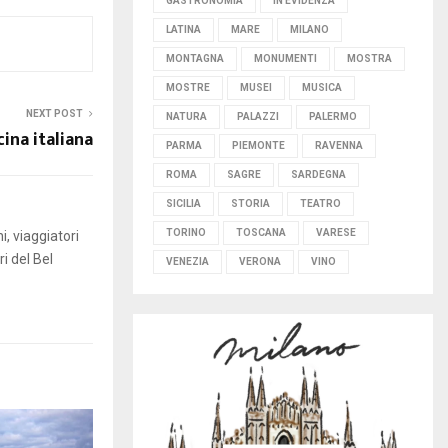
GASTRONOMIA
IN EVIDENZA
LATINA
MARE
MILANO
MONTAGNA
MONUMENTI
MOSTRA
MOSTRE
MUSEI
MUSICA
NEXT POST
NATURA
PALAZZI
PALERMO
cina italiana
PARMA
PIEMONTE
RAVENNA
ROMA
SAGRE
SARDEGNA
SICILIA
STORIA
TEATRO
TORINO
TOSCANA
VARESE
i, viaggiatori
i del Bel
VENEZIA
VERONA
VINO