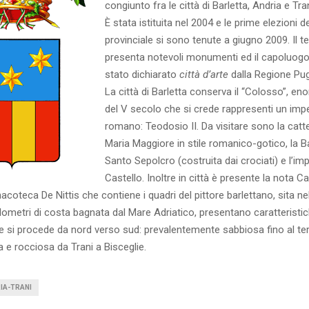
congiunto fra le città di Barletta, Andria e Tran
È stata istituita nel 2004 e le prime elezioni d
provinciale si sono tenute a giugno 2009. Il te
presenta notevoli monumenti ed il capoluogo,
stato dichiarato
città d’arte
dalla Regione Pug
La città di Barletta conserva il “Colosso”, en
del V secolo che si crede rappresenti un imp
romano: Teodosio II. Da visitare sono la catt
Maria Maggiore in stile romanico-gotico, la Ba
Santo Sepolcro (costruita dai crociati) e l’i
Castello. Inoltre in città è presente la nota Ca
inacoteca De Nittis che contiene i quadri del pittore barlettano, sita ne
ilometri di costa bagnata dal Mare Adriatico, presentano caratteristi
si procede da nord verso sud: prevalentemente sabbiosa fino al terr
a e rocciosa da Trani a Bisceglie.
IA-TRANI