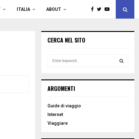
T
ITALIA
ABOUT
CERCA NEL SITO
S
e
a
S
r
c
E
ARGOMENTI
h
f
A
o
Guide di viaggio
r
R
Internet
:
C
Viaggiare
H