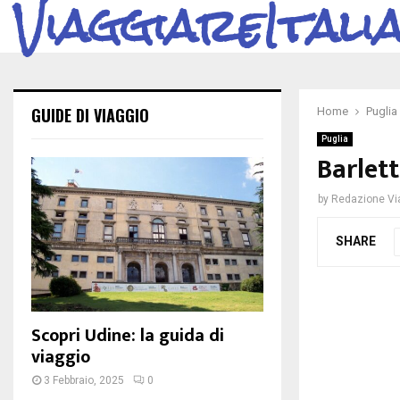
ViaggiareItali
GUIDE DI VIAGGIO
Home
Puglia
Puglia
Barlet
by
Redazione Via
SHARE
Scopri Udine: la guida di
viaggio
3 Febbraio, 2025
0