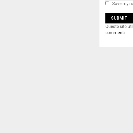
Save my na
Questo sito ut
commenti
.