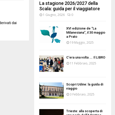
La stagione 2026/2027 della
Scala: guida per il viaggiatore
1 Giugno, 2026
0
erivati dai
XVI edizione de “La
Milanesiana”, il 30 maggio
a Prato
19 Maggio, 2025
C’era una volta …. Il LIBRO
11 Febbraio, 2025
Scopri Udine: la guida di
viaggio
3 Febbraio, 2025
Trieste: alla scoperta di