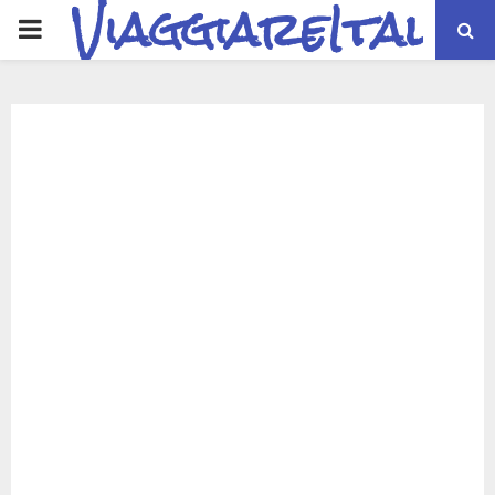
ViaggiareItalia
PRIMARY
MENU