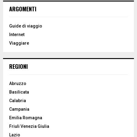
c
E
ARGOMENTI
h
f
A
o
Guide di viaggio
r
R
Internet
:
Viaggiare
C
H
REGIONI
Abruzzo
Basilicata
Calabria
Campania
Emilia Romagna
Friuli Venezia Giulia
Lazio