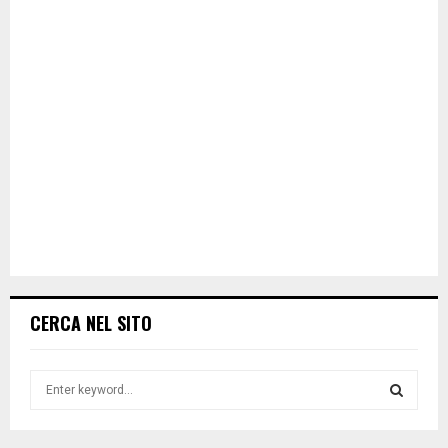
CERCA NEL SITO
S
e
a
S
r