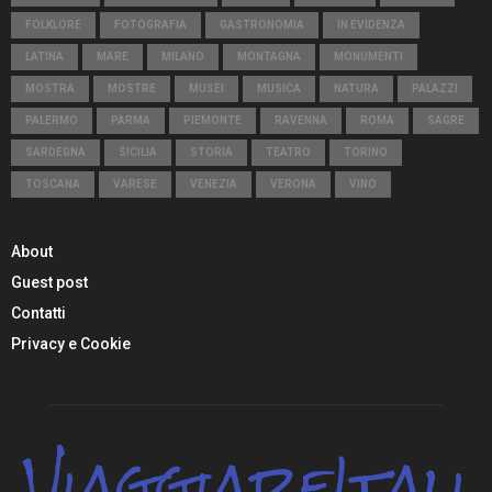
FOLKLORE
FOTOGRAFIA
GASTRONOMIA
IN EVIDENZA
LATINA
MARE
MILANO
MONTAGNA
MONUMENTI
MOSTRA
MOSTRE
MUSEI
MUSICA
NATURA
PALAZZI
PALERMO
PARMA
PIEMONTE
RAVENNA
ROMA
SAGRE
SARDEGNA
SICILIA
STORIA
TEATRO
TORINO
TOSCANA
VARESE
VENEZIA
VERONA
VINO
About
Guest post
Contatti
Privacy e Cookie
ViaggiareItali