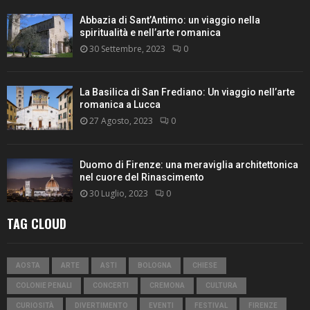
Abbazia di Sant’Antimo: un viaggio nella
spiritualità e nell’arte romanica
30 Settembre, 2023
0
La Basilica di San Frediano: Un viaggio nell’arte
romanica a Lucca
27 Agosto, 2023
0
Duomo di Firenze: una meraviglia architettonica
nel cuore del Rinascimento
30 Luglio, 2023
0
TAG CLOUD
AOSTA
ARTE
ASTI
BOLOGNA
CHIESE
COLONIE PENALI
CONCERTI
CREMONA
CULTURA
CURIOSITÀ
DIVERTIMENTO
EVENTI
FESTIVAL
FIRENZE