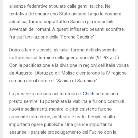
alleanze federative stipulate dalle genti italiche. Nel
tentativo di fondare uno Stato unitario lungo la costiera
adriatica, furono soprattutto i Sanniti i più irriducibili
avversari dei romani. A questi inflissero pesanti sconfitte,
fra cui l’umiliazione delle “Forche Caudine”.
Dopo alterne vicende, gli italici furono definitivamente
sottomessi al termine della guerra sociale (91-98 a.C.).
Con la pacificazione e la divisione in regioni dell’Italia voluta
da Augusto, l’Abruzzo e il Molise diventarono la IV regione
romana con il nome di “Sabina et Samnium”.
La presenza romana nel territorio di
Chieti
si fece ben
presto sentire: fu potenziata la viabilità e furono costruiti
nuovi insediamenti, mentre le città esistenti furono
arricchite con terme, anfiteatri e teatri, templi ed altre
importanti opere pubbliche. Una grande importanza
assunse il parziale prosciugamento del Fucino con la