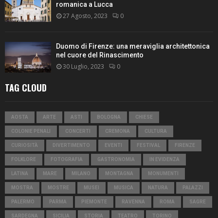
romanica a Lucca
27 Agosto, 2023
0
Duomo di Firenze: una meraviglia architettonica
nel cuore del Rinascimento
30 Luglio, 2023
0
TAG CLOUD
AOSTA
ARTE
ASTI
BOLOGNA
CHIESE
COLONIE PENALI
CONCERTI
CREMONA
CULTURA
CURIOSITÀ
DIVERTIMENTO
EVENTI
FESTIVAL
FIRENZE
FOLKLORE
FOTOGRAFIA
GASTRONOMIA
IN EVIDENZA
LATINA
MARE
MILANO
MONTAGNA
MONUMENTI
MOSTRA
MOSTRE
MUSEI
MUSICA
NATURA
PALAZZI
PALERMO
PARMA
PIEMONTE
RAVENNA
ROMA
SAGRE
SARDEGNA
SICILIA
STORIA
TEATRO
TORINO