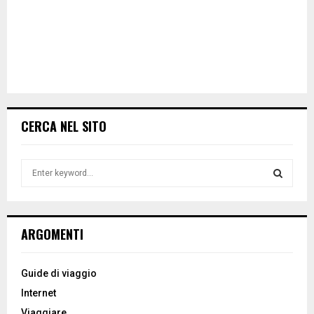
CERCA NEL SITO
S
e
a
S
r
c
E
ARGOMENTI
h
f
A
o
Guide di viaggio
r
R
Internet
:
Viaggiare
C