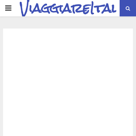
ViaggiareItalia
PRIMARY
MENU