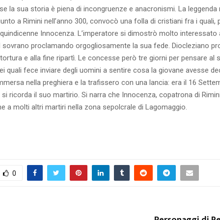
se la sua storia è piena di incongruenze e anacronismi. La leggenda
unto a Rimini nell’anno 300, convocò una folla di cristiani fra i quali, 
 quindicenne Innocenza. L’imperatore si dimostrò molto interessato a
il sovrano proclamando orgogliosamente la sua fede. Diocleziano pro
tortura e alla fine ripartì. Le concesse però tre giorni per pensare al 
ei quali fece inviare degli uomini a sentire cosa la giovane avesse dec
mmersa nella preghiera e la trafissero con una lancia: era il 16 Settem
 si ricorda il suo martirio. Si narra che Innocenza, copatrona di Rimini
e a molti altri martiri nella zona sepolcrale di Lagomaggio.
0
Personaggi di R