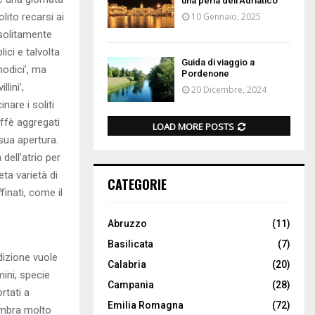
una perla dell’Adriatico
lito recarsi ai
10 Gennaio, 2025
 solitamente
ici e talvolta
Guida di viaggio a
modici’, ma
Pordenone
lini’,
20 Dicembre, 2024
nare i soliti
affè aggregati
LOAD MORE POSTS
sua apertura.
dell’atrio per
eta varietà di
CATEGORIE
finati, come il
Abruzzo
(11)
Basilicata
(7)
dizione vuole
Calabria
(20)
mini, specie
Campania
(28)
rtati a
Emilia Romagna
(72)
sembra molto