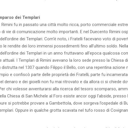
omparso dei Templari
Rimini fu in passato una città molto ricca, porto commerciale est
o di vie di comunicazione molto importanti. E nel Duecento Rimini os
 dell’ordine dei Templari. Com’è noto, i Fratelli facevano voto di pover
 le rendite dei loro immensi possedimenti fino all’ultimo soldo. Nella
ell’ordine dei Templari in un anno fruttavano all’epoca qualcosa co
lire attuali. I Templari di Rimini avevano la loro sede presso la Chiesa 
u distrutta nel 1307 quando Filippo il Bello, con una repentina azione m
empio e confiscò parte delle proprietà dei Fratelli; parte fu incamerata
el denaro e dei gioielli non fu mai ritrovato e da allora ci si chiede 
 Per chi volesse avventurarsi alla ricerca del tesoro scomparso, am
della Chiesa di San Michele al Foro esiste ancor oggi l’abside, presso l
re si potrebbe provare a Gambettola, dove sorgeva l’ospedale di Bu
emplari. Oppure in qualche grotta scavata nel tufo rosso di Covignano