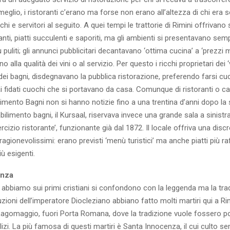
meglio, i ristoranti c’erano ma forse non erano all’altezza di chi era so
hi e servitori al seguito. A quei tempi le trattorie di Rimini offrivano
i, piatti succulenti e saporiti, ma gli ambienti si presentavano sempl
 puliti; gli annunci pubblicitari decantavano ‘ottima cucina’ a ‘prezzi 
alla qualità dei vini o al servizio. Per questo i ricchi proprietari dei ‘vil
dei bagni, disdegnavano la pubblica ristorazione, preferendo farsi cuci
i fidati cuochi che si portavano da casa. Comunque di ristoranti o c
limento Bagni non si hanno notizie fino a una trentina d’anni dopo la 
bilimento bagni, il Kursaal, riservava invece una grande sala a sinistra 
cizio ristorante’, funzionante già dal 1872. Il locale offriva una discr
 ragionevolissimi: erano previsti ‘menù turistici’ ma anche piatti più raf
iù esigenti.
cenza
 abbiamo sui primi cristiani si confondono con la leggenda ma la tra
zioni dell’imperatore Diocleziano abbiano fatto molti martiri qui a Ri
Lagomaggio, fuori Porta Romana, dove la tradizione vuole fossero po
lizi. La più famosa di questi martiri è Santa Innocenza, il cui culto 