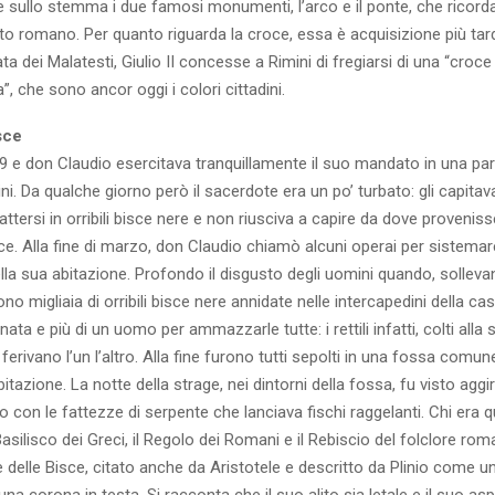
e sullo stemma i due famosi monumenti, l’arco e il ponte, che ricord
o romano. Per quanto riguarda la croce, essa è acquisizione più tar
ta dei Malatesti, Giulio II concesse a Rimini di fregiarsi di una “croce
”, che sono ancor oggi i colori cittadini.
isce
9 e don Claudio esercitava tranquillamente il suo mandato in una par
ni. Da qualche giorno però il sacerdote era un po’ turbato: gli capitava
ttersi in orribili bisce nere e non riusciva a capire da dove proveniss
ce. Alla fine di marzo, don Claudio chiamò alcuni operai per sistemar
a sua abitazione. Profondo il disgusto degli uomini quando, sollevand
no migliaia di orribili bisce nere annidate nelle intercapedini della cas
nata e più di un uomo per ammazzarle tutte: i rettili infatti, colti alla 
 ferivano l’un l’altro. Alla fine furono tutti sepolti in una fossa comu
bitazione. La notte della strage, nei dintorni della fossa, fu visto aggi
ro con le fattezze di serpente che lanciava fischi raggelanti. Chi era 
Basilisco dei Greci, il Regolo dei Romani e il Rebiscio del folclore rom
 delle Bisce, citato anche da Aristotele e descritto da Plinio come 
a corona in testa. Si racconta che il suo alito sia letale e il suo aspe