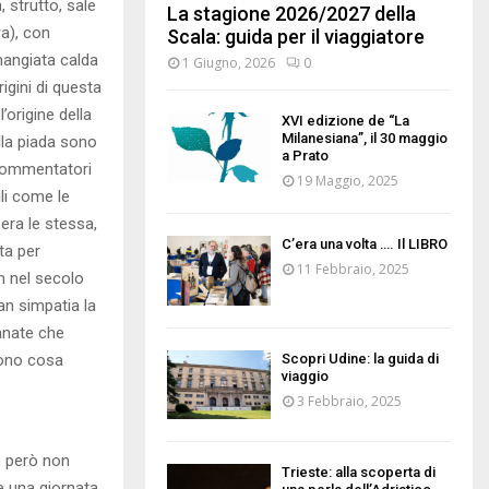
 strutto, sale
La stagione 2026/2027 della
ra), con
Scala: guida per il viaggiatore
mangiata calda
1 Giugno, 2026
0
igini di questa
’origine della
XVI edizione de “La
Milanesiana”, il 30 maggio
ella piada sono
a Prato
 commentatori
19 Maggio, 2025
li come le
era le stessa,
C’era una volta …. Il LIBRO
ta per
11 Febbraio, 2025
m nel secolo
an simpatia la
ianate che
 sono cosa
Scopri Udine: la guida di
viaggio
3 Febbraio, 2025
o però non
Trieste: alla scoperta di
e una giornata