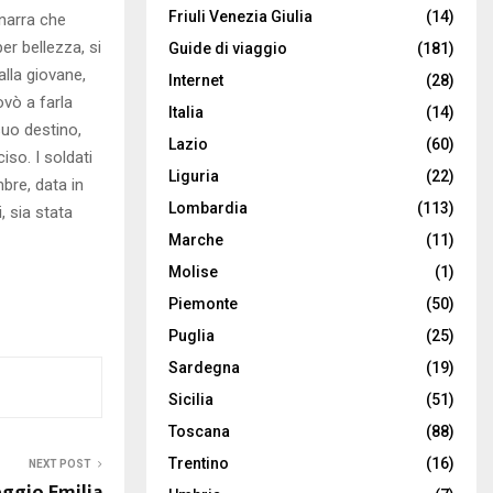
Friuli Venezia Giulia
(14)
 narra che
per bellezza, si
Guide di viaggio
(181)
lla giovane,
Internet
(28)
vò a farla
Italia
(14)
suo destino,
Lazio
(60)
iso. I soldati
Liguria
(22)
bre, data in
Lombardia
(113)
, sia stata
Marche
(11)
Molise
(1)
Piemonte
(50)
Puglia
(25)
Sardegna
(19)
Sicilia
(51)
Toscana
(88)
Trentino
(16)
NEXT POST
eggio Emilia