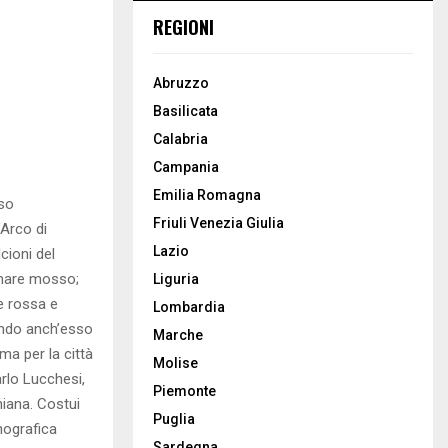
REGIONI
Abruzzo
Basilicata
Calabria
Campania
Emilia Romagna
iso
Friuli Venezia Giulia
’Arco di
Lazio
ioni del
 mare mosso;
Liguria
e rossa e
Lombardia
ndo anch’esso
Marche
ma per la città
Molise
arlo Lucchesi,
Piemonte
hiana. Costui
Puglia
nografica
Sardegna