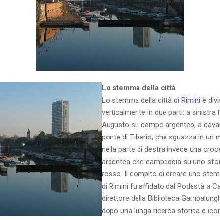
Lo stemma della città
Lo stemma della città di
Rimini
è div
verticalmente in due parti: a sinistra l
Augusto su campo argenteo, a cavalc
ponte di Tiberio, che sguazza in un
nella parte di destra invece una croc
argentea che campeggia su uno sfo
rosso. Il compito di creare uno stem
di Rimini fu affidato dal Podestà a C
direttore della Biblioteca Gambalung
dopo una lunga ricerca storica e ico