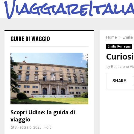
ViaggiareItali
GUIDE DI VIAGGIO
Home
Emili
Emilia Romagna
Curiosi
by
Redazione Via
SHARE
Scopri Udine: la guida di
viaggio
3 Febbraio, 2025
0