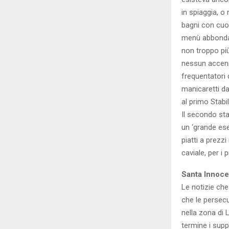
in spiaggia, o 
bagni con cuoc
menù abbondant
non troppo più
nessun accenno 
frequentatori 
manicaretti da
al primo Stabi
Il secondo sta
un ‘grande eser
piatti a prezzi
caviale, per i p
Santa Inno
Le notizie che
che le persecu
nella zona di 
termine i supp