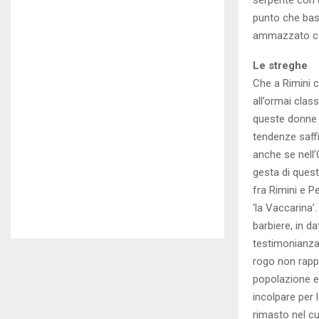
punto che bast
ammazzato con 
Le streghe
Che a Rimini c
all’ormai clas
queste donne O
tendenze saffi
anche se nell
gesta di quest
fra Rimini e P
‘la Vaccarina’
barbiere, in d
testimonianza 
rogo non rappr
popolazione er
incolpare per 
rimasto nel cu