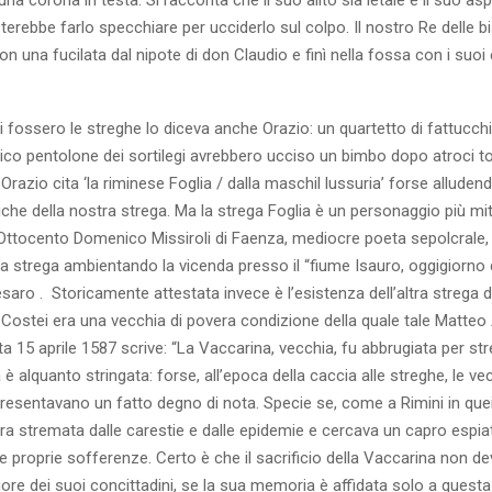
erebbe farlo specchiare per ucciderlo sul colpo. Il nostro Re delle b
una fucilata dal nipote di don Claudio e finì nella fossa con i suoi e
i fossero le streghe lo diceva anche Orazio: un quartetto di fattucch
sico pentolone dei sortilegi avrebbero ucciso un bimbo dopo atroci to
razio cita ‘la riminese Foglia / dalla maschil lussuria’ forse alludend
che della nostra strega. Ma la strega Foglia è un personaggio più mit
’Ottocento Domenico Missiroli di Faenza, mediocre poeta sepolcrale, 
a strega ambientando la vicenda presso il “fiume Isauro, oggigiorno d
esaro . Storicamente attestata invece è l’esistenza dell’altra strega di
. Costei era una vecchia di povera condizione della quale tale Matteo 
ata 15 aprile 1587 scrive: “La Vaccarina, vecchia, fu abbrugiata per str
è alquanto stringata: forse, all’epoca della caccia alle streghe, le ve
esentavano un fatto degno di nota. Specie se, come a Rimini in quei
a stremata dalle carestie e dalle epidemie e cercava un capro espia
le proprie sofferenze. Certo è che il sacrificio della Vaccarina non d
ore dei suoi concittadini, se la sua memoria è affidata solo a quest