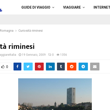
a
GUIDE DI VIAGGIO
VIAGGIARE
INTERNE
a Romagna
Curiosità riminesi
tà riminesi
ggiareItalia
19 Gennaio, 2009
0
1356
0