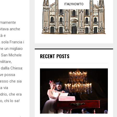
ITALYHOWTO
remamente
pitava anche
tà e
 sola Francia i
me un migliaio
di San Michele
RECENT POSTS
ilitare,
 dallla Chiesa:
dove possa
messo che sia
a via
drio, che era
, chi lo sa!