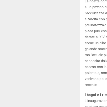
La ricetta com
e un pizzico d
l’accortezza d
e farcita con 
prelibatezza? A
piada può esse
datate al XIV
come un cibo p
ghiande macina
ma l’attuale 
necessità dall
scorso con la 
polenta e, non
venivano poi c
recente.
I bagni e i ri
L’inaugurazion
esisteva ancor