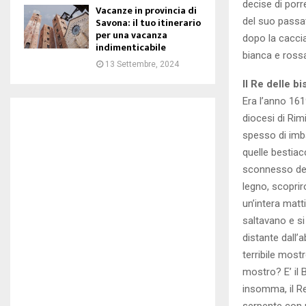
decise di porr
Vacanze in provincia di
del suo passat
Savona: il tuo itinerario
per una vacanza
dopo la caccia
indimenticabile
bianca e rossa
13 Settembre, 2024
Il Re delle b
Era l’anno 161
diocesi di Rimi
spesso di imba
quelle bestiac
sconnesso dell
legno, scopriro
un’intera matti
saltavano e si
distante dall’a
terribile most
mostro? E’ il 
insomma, il Re
serpente con un