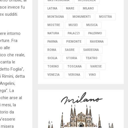
GASTRONOMIA
IN EVIDENZA
isce invece fu
LATINA
MARE
MILANO
x sudditi.
MONTAGNA
MONUMENTI
MOSTRA
MOSTRE
MUSEI
MUSICA
iere intorno
NATURA
PALAZZI
PALERMO
rture. Fra
PARMA
PIEMONTE
RAVENNA
o alle
ROMA
SAGRE
SARDEGNA
ico che reale,
SICILIA
STORIA
TEATRO
canta le
TORINO
TOSCANA
VARESE
etto Foglia”,
VENEZIA
VERONA
VINO
 Rimini, detta
Angelini,
ega”. La
cchie arse al
 mesi, la
torio da
ev’essere
a misera