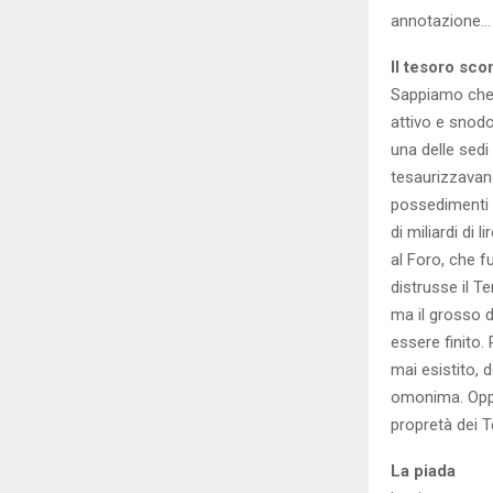
annotazione…
Il tesoro sc
Sappiamo che 
attivo e snod
una delle sedi
tesaurizzavano
possedimenti d
di miliardi di 
al Foro, che f
distrusse il T
ma il grosso d
essere finito.
mai esistito, 
omonima. Oppu
propretà dei T
La piada