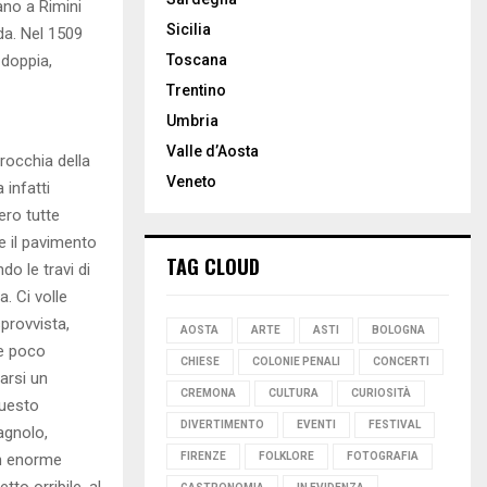
ano a Rimini
Sicilia
da. Nel 1509
 doppia,
Toscana
Trentino
Umbria
Valle d’Aosta
rocchia della
Veneto
 infatti
ero tutte
e il pavimento
TAG CLOUD
o le travi di
a. Ci volle
sprovvista,
AOSTA
ARTE
ASTI
BOLOGNA
ne poco
CHIESE
COLONIE PENALI
CONCERTI
rarsi un
CREMONA
CULTURA
CURIOSITÀ
questo
DIVERTIMENTO
EVENTI
FESTIVAL
agnolo,
un enorme
FIRENZE
FOLKLORE
FOTOGRAFIA
tto orribile, al