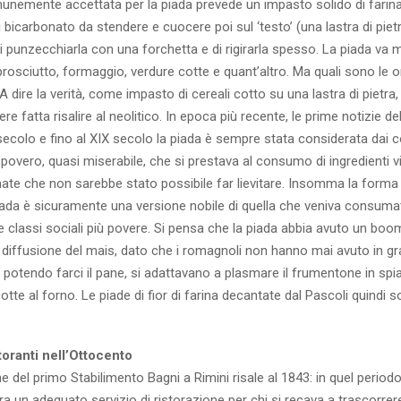
unemente accettata per la piada prevede un impasto solido di farina,
i bicarbonato da stendere e cuocere poi sul ‘testo’ (una lastra di piet
i punzecchiarla con una forchetta e di rigirarla spesso. La piada va 
prosciutto, formaggio, verdure cotte e quant’altro. Ma quali sono le or
 dire la verità, come impasto di cereali cotto su una lastra di pietra, l
re fatta risalire al neolitico. In epoca più recente, le prime notizie d
 secolo e fino al XIX secolo la piada è sempre stata considerata dai
overo, quasi miserabile, che si prestava al consumo di ingredienti vi
te che non sarebbe stato possibile far lievitare. Insomma la forma 
piada è sicuramente una versione nobile di quella che veniva consuma
e classi sociali più povere. Si pensa che la piada abbia avuto un boo
diffusione del mais, dato che i romagnoli non hanno mai avuto in gr
 potendo farci il pane, si adattavano a plasmare il frumentone in sp
otte al forno. Le piade di fior di farina decantate dal Pascoli quindi
storanti nell’Ottocento
e del primo Stabilimento Bagni a Rimini risale al 1843: in quel period
a un adeguato servizio di ristorazione per chi si recava a trascorrer