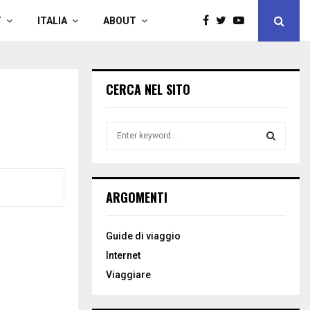
T
ITALIA
ABOUT
CERCA NEL SITO
S
e
a
S
r
c
E
ARGOMENTI
h
f
A
o
Guide di viaggio
r
R
Internet
:
C
Viaggiare
H