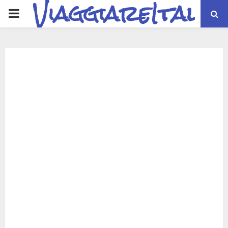
ViaggiareItalia
PRIMARY
MENU