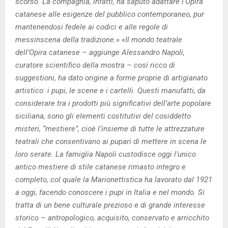
scorso. La compagnia, infatti, ha saputo adattare l’Opira
catanese alle esigenze del pubblico contemporaneo, pur
mantenendosi fedele ai codici e alle regole di
messinscena della tradizione.» «Il mondo teatrale
dell’Opira catanese – aggiunge Alessandro Napoli,
curatore scientifico della mostra – così ricco di
suggestioni, ha dato origine a forme proprie di artigianato
artistico: i pupi, le scene e i cartelli. Questi manufatti, da
considerare tra i prodotti più significativi dell’arte popolare
siciliana, sono gli elementi costitutivi del cosiddetto
misteri, “mestiere”, cioè l’insieme di tutte le attrezzature
teatrali che consentivano ai pupari di mettere in scena le
loro serate. La famiglia Napoli custodisce oggi l’unico
antico mestiere di stile catanese rimasto integro e
completo, col quale la Marionettistica ha lavorato dal 1921
a oggi, facendo conoscere i pupi in Italia e nel mondo. Si
tratta di un bene culturale prezioso e di grande interesse
storico – antropologico, acquisito, conservato e arricchito