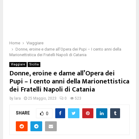
Home
Viaggiare
Donne, eroine e dame all’Opera dei Pupi – I cento anni della
Marionettistica dei Fratelli Napoli di Catania
Viaggiare
Sicilia
Donne, eroine e dame all’Opera dei
Pupi – I cento anni della Marionettistica
dei Fratelli Napoli di Catania
by
lara
25 Maggio, 2023
0
523
SHARE
0