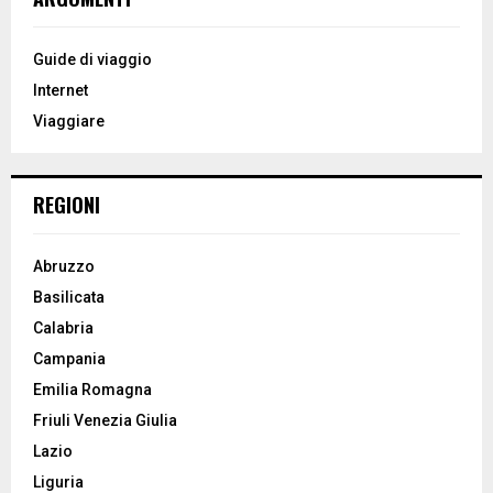
h
f
A
o
Guide di viaggio
r
R
Internet
:
Viaggiare
C
H
REGIONI
Abruzzo
Basilicata
Calabria
Campania
Emilia Romagna
Friuli Venezia Giulia
Lazio
Liguria