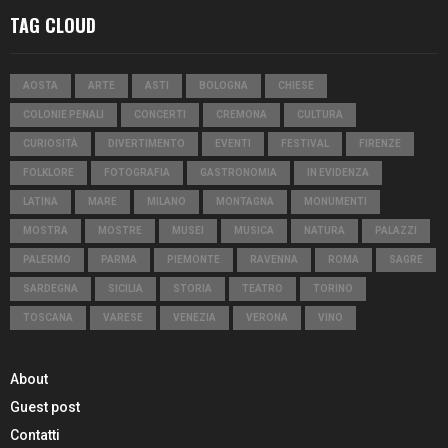
TAG CLOUD
AOSTA
ARTE
ASTI
BOLOGNA
CHIESE
COLONIE PENALI
CONCERTI
CREMONA
CULTURA
CURIOSITÀ
DIVERTIMENTO
EVENTI
FESTIVAL
FIRENZE
FOLKLORE
FOTOGRAFIA
GASTRONOMIA
IN EVIDENZA
LATINA
MARE
MILANO
MONTAGNA
MONUMENTI
MOSTRA
MOSTRE
MUSEI
MUSICA
NATURA
PALAZZI
PALERMO
PARMA
PIEMONTE
RAVENNA
ROMA
SAGRE
SARDEGNA
SICILIA
STORIA
TEATRO
TORINO
TOSCANA
VARESE
VENEZIA
VERONA
VINO
About
Guest post
Contatti