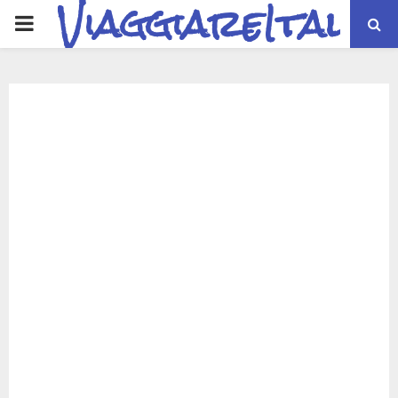
ViaggiareItalia
PRIMARY
MENU