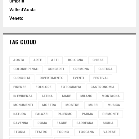
Umbria
Valle d’Aosta
Veneto
TAG CLOUD
AOSTA
ARTE
ASTI
BOLOGNA
CHIESE
COLONIE PENALI
CONCERTI
CREMONA
CULTURA
CURIOSITÀ
DIVERTIMENTO
EVENTI
FESTIVAL
FIRENZE
FOLKLORE
FOTOGRAFIA
GASTRONOMIA
IN EVIDENZA
LATINA
MARE
MILANO
MONTAGNA
MONUMENTI
MOSTRA
MOSTRE
MUSEI
MUSICA
NATURA
PALAZZI
PALERMO
PARMA
PIEMONTE
RAVENNA
ROMA
SAGRE
SARDEGNA
SICILIA
STORIA
TEATRO
TORINO
TOSCANA
VARESE