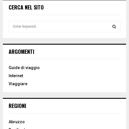
CERCA NEL SITO
S
e
a
S
r
c
E
ARGOMENTI
h
f
A
o
Guide di viaggio
r
R
Internet
:
Viaggiare
C
H
REGIONI
Abruzzo