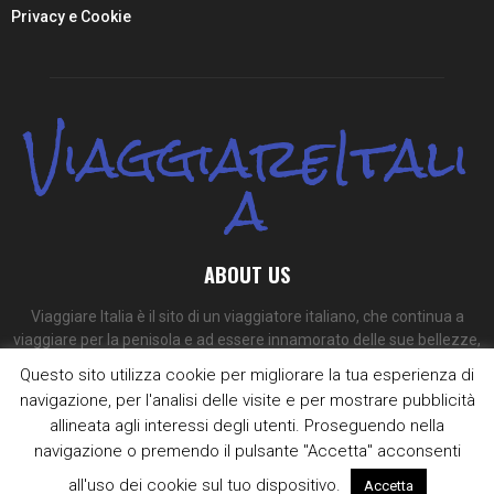
Privacy e Cookie
ViaggiareItali
a
ABOUT US
Viaggiare Italia è il sito di un viaggiatore italiano, che continua a
viaggiare per la penisola e ad essere innamorato delle sue bellezze,
dei suoi colori e dei suoi sapori.
Questo sito utilizza cookie per migliorare la tua esperienza di
navigazione, per l'analisi delle visite e per mostrare pubblicità
Contact us:
redazione@viaggiare-italia.com
allineata agli interessi degli utenti. Proseguendo nella
navigazione o premendo il pulsante "Accetta" acconsenti
all'uso dei cookie sul tuo dispositivo.
Accetta