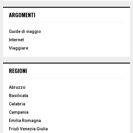
S
r
c
E
ARGOMENTI
h
f
A
o
Guide di viaggio
r
R
Internet
:
Viaggiare
C
H
REGIONI
Abruzzo
Basilicata
Calabria
Campania
Emilia Romagna
Friuli Venezia Giulia