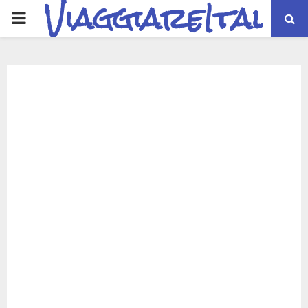
ViaggiareItalia
PRIMARY
MENU