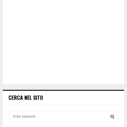
CERCA NEL SITO
S
e
a