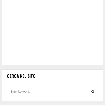
CERCA NEL SITO
S
e
a
S
r