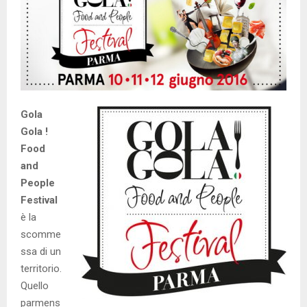
Gola
Gola !
Food
and
People
Festival
è la
scomme
ssa di un
territorio.
Quello
parmens