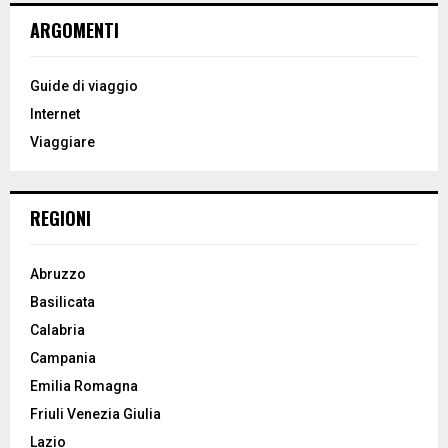
c
E
ARGOMENTI
h
f
A
o
Guide di viaggio
r
R
Internet
:
Viaggiare
C
H
REGIONI
Abruzzo
Basilicata
Calabria
Campania
Emilia Romagna
Friuli Venezia Giulia
Lazio