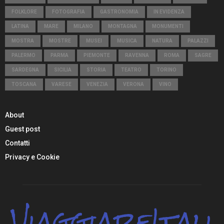
FOLKLORE
FOTOGRAFIA
GASTRONOMIA
IN EVIDENZA
LATINA
MARE
MILANO
MONTAGNA
MONUMENTI
MOSTRA
MOSTRE
MUSEI
MUSICA
NATURA
PALAZZI
PALERMO
PARMA
PIEMONTE
RAVENNA
ROMA
SAGRE
SARDEGNA
SICILIA
STORIA
TEATRO
TORINO
TOSCANA
VARESE
VENEZIA
VERONA
VINO
About
Guest post
Contatti
Privacy e Cookie
ViaggiareItali