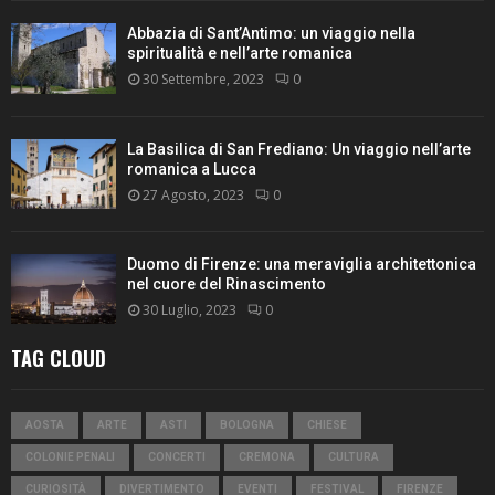
Abbazia di Sant’Antimo: un viaggio nella
spiritualità e nell’arte romanica
30 Settembre, 2023
0
La Basilica di San Frediano: Un viaggio nell’arte
romanica a Lucca
27 Agosto, 2023
0
Duomo di Firenze: una meraviglia architettonica
nel cuore del Rinascimento
30 Luglio, 2023
0
TAG CLOUD
AOSTA
ARTE
ASTI
BOLOGNA
CHIESE
COLONIE PENALI
CONCERTI
CREMONA
CULTURA
CURIOSITÀ
DIVERTIMENTO
EVENTI
FESTIVAL
FIRENZE