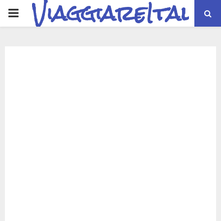
ViaggiareItalia
PRIMARY
MENU